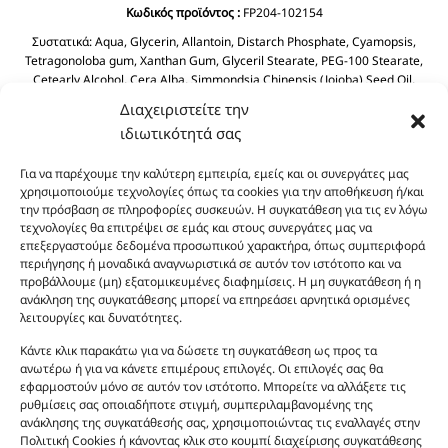
Κωδικός προϊόντος :
FP204-102154
Συστατικά:
Aqua, Glycerin, Allantoin, Distarch Phosphate, Cyamopsis,
Tetragonoloba gum, Xanthan Gum, Glyceril Stearate, PEG-100 Stearate,
Cetearly Alcohol, Cera Alba, Simmondsia Chinensis (Jojoba) Seed Oil,
Dimethicone, Dicaprylyl Ether, BHT, Butyrospermum Parkil (Shea Butter),
Διαχειριστείτε την
Helianthus Annuus Seed Oil, Prunus Amygdalus Dulcis (Sweet Almond) Oil
ιδιωτικότητά σας
Tocopheryl Acetate, Cyclopentasiloxane, Phenoxyethanol, Chlorphenesin
Aloe Barbadensis Leaf Juice.
Για να παρέχουμε την καλύτερη εμπειρία, εμείς και οι συνεργάτες μας
χρησιμοποιούμε τεχνολογίες όπως τα cookies για την αποθήκευση ή/και
την πρόσβαση σε πληροφορίες συσκευών. Η συγκατάθεση για τις εν λόγω
τεχνολογίες θα επιτρέψει σε εμάς και στους συνεργάτες μας να
επεξεργαστούμε δεδομένα προσωπικού χαρακτήρα, όπως συμπεριφορά
περιήγησης ή μοναδικά αναγνωριστικά σε αυτόν τον ιστότοπο και να
προβάλλουμε (μη) εξατομικευμένες διαφημίσεις. Η μη συγκατάθεση ή η
ανάκληση της συγκατάθεσης μπορεί να επηρεάσει αρνητικά ορισμένες
λειτουργίες και δυνατότητες.
Οι φωτογραφίες των προϊόντων είναι ενδεικτικές
και δεν είναι προς πώληση το εικονιζόμενο προϊόν.
Κάντε κλικ παρακάτω για να δώσετε τη συγκατάθεση ως προς τα
Σκοπός τους είναι η διευκόλυνση της επιλογής σας.
ανωτέρω ή για να κάνετε επιμέρους επιλογές. Οι επιλογές σας θα
εφαρμοστούν μόνο σε αυτόν τον ιστότοπο. Μπορείτε να αλλάξετε τις
Σε καμία περίπτωση δεν αντιστοιχούν στα
ρυθμίσεις σας οποιαδήποτε στιγμή, συμπεριλαμβανομένης της
αυθεντικά αρώματα και δεν ανταποκρίνονται στην
ανάκλησης της συγκατάθεσής σας, χρησιμοποιώντας τις εναλλαγές στην
πραγματικότητα. Πρόθεση της επιχείρησης μας δεν
Πολιτική Cookies ή κάνοντας κλικ στο κουμπί διαχείρισης συγκατάθεσης