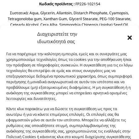
Κωδικός προϊόντος :
FP226-102154
Συστατικά:
Aqua, Glycerin, Allantoin, Distarch Phosphate, Cyamopsis,
Tetragonoloba gum, Xanthan Gum, Glyceril Stearate, PEG-100 Stearate,
Cetearly Alcohol, Cera Alba, Simmondsia Chinensis (Jojoba) Seed Oil,
Dimethicone, Dicaprylyl Ether, BHT, Butyrospermum Parkil (Shea Butter),
Διαχειριστείτε την
Helianthus Annuus Seed Oil, Prunus Amygdalus Dulcis (Sweet Almond) Oil
ιδιωτικότητά σας
Tocopheryl Acetate, Cyclopentasiloxane, Phenoxyethanol, Chlorphenesin
Aloe Barbadensis Leaf Juice.
Για να παρέχουμε την καλύτερη εμπειρία, εμείς και οι συνεργάτες μας
χρησιμοποιούμε τεχνολογίες όπως τα cookies για την αποθήκευση ή/και
την πρόσβαση σε πληροφορίες συσκευών. Η συγκατάθεση για τις εν λόγω
τεχνολογίες θα επιτρέψει σε εμάς και στους συνεργάτες μας να
επεξεργαστούμε δεδομένα προσωπικού χαρακτήρα, όπως συμπεριφορά
περιήγησης ή μοναδικά αναγνωριστικά σε αυτόν τον ιστότοπο και να
προβάλλουμε (μη) εξατομικευμένες διαφημίσεις. Η μη συγκατάθεση ή η
ανάκληση της συγκατάθεσης μπορεί να επηρεάσει αρνητικά ορισμένες
λειτουργίες και δυνατότητες.
Οι φωτογραφίες των προϊόντων είναι ενδεικτικές
και δεν είναι προς πώληση το εικονιζόμενο προϊόν.
Κάντε κλικ παρακάτω για να δώσετε τη συγκατάθεση ως προς τα
Σκοπός τους είναι η διευκόλυνση της επιλογής σας.
ανωτέρω ή για να κάνετε επιμέρους επιλογές. Οι επιλογές σας θα
εφαρμοστούν μόνο σε αυτόν τον ιστότοπο. Μπορείτε να αλλάξετε τις
Σε καμία περίπτωση δεν αντιστοιχούν στα
ρυθμίσεις σας οποιαδήποτε στιγμή, συμπεριλαμβανομένης της
αυθεντικά αρώματα και δεν ανταποκρίνονται στην
ανάκλησης της συγκατάθεσής σας, χρησιμοποιώντας τις εναλλαγές στην
πραγματικότητα. Πρόθεση της επιχείρησης μας δεν
Πολιτική Cookies ή κάνοντας κλικ στο κουμπί διαχείρισης συγκατάθεσης