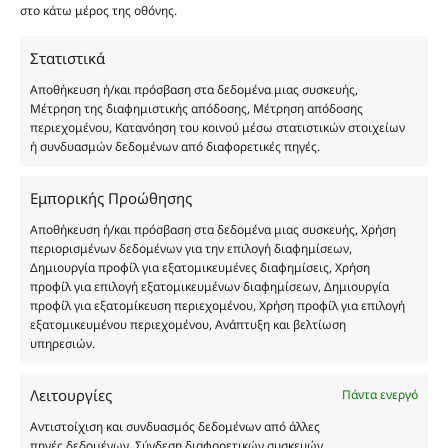
είναι η παραπλάνηση και η εξαπάτηση του
στο κάτω μέρος της οθόνης.
καταναλωτή. Όλα μας τα προϊόντα είναι τύπου, σε
χύμα μορφή και είναι εμπνευσμένα από τα
Στατιστικά
αντίστοιχα αυθεντικά γνωστών οίκων. Οι
Αποθήκευση ή/και πρόσβαση στα δεδομένα μιας συσκευής,
ονομασίες, οι εικόνες και τα σήματα των
Μέτρηση της διαφημιστικής απόδοσης, Μέτρηση απόδοσης
προϊόντων αποτελούν αναφαίρετη και
περιεχομένου, Κατανόηση του κοινού μέσω στατιστικών στοιχείων
ή συνδυασμών δεδομένων από διαφορετικές πηγές.
κατοχυρωμένη εμπορικά ιδιοκτησία των
Δημιουργών-Οίκων. Οι εικόνες ενδέχεται να
υπόκεινται σε πνευματικά δικαιώματα.
Εμπορικής Προώθησης
Με επιφύλαξη κάθε νόμιμου δικαιώματος.
Αποθήκευση ή/και πρόσβαση στα δεδομένα μιας συσκευής, Χρήση
περιορισμένων δεδομένων για την επιλογή διαφημίσεων,
Δημιουργία προφίλ για εξατομικευμένες διαφημίσεις, Χρήση
προφίλ για επιλογή εξατομικευμένων διαφημίσεων, Δημιουργία
Eau de parfum
προφίλ για εξατομίκευση περιεχομένου, Χρήση προφίλ για επιλογή
εξατομικευμένου περιεχομένου, Ανάπτυξη και βελτίωση
υπηρεσιών.
Αγίου Κωνσταντίνου 76
Τ.Κ. 56224, Εύοσμος, Θεσσαλονίκη
Λειτουργίες
Πάντα ενεργό
Τηλ. 2314 016010
ΑΦΜ 803285309
Αντιστοίχιση και συνδυασμός δεδομένων από άλλες
πηγές δεδομένων, Σύνδεση διαφορετικών συσκευών,