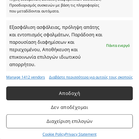
ΓΕΜΗ 193802504000
Προσδιορισμός συσκευών με βάση τις πληροφορίες
που μεταδίδονται αυτόματα.
Εξασφάλιση ασφάλειας, πρόληψη απάτης
Ωράριο Καταστήματος
και εντοπισμός σφαλμάτων, Παράδοση και
παρουσίαση διαφημίσεων και
Δευτέρα: 08:30–16:30
Πάντα ενεργό
περιεχομένου, Αποθήκευση και
Τρίτη: 08:30–16:30
επικοινωνία επιλογών ιδιωτικού
Τετάρτη: 08:30–16:30
απορρήτου.
Πέμπτη: 08:30–16:30
Παρασκευή: 08:30–16:30
Manage 1412 vendors
Διαβάστε περισσότερα για αυτούς τους σκοπούς
Σάββατο - Κυριακή: Κλειστά
Αποδοχή
Πληροφορίες
Δεν αποδέχομαι
Εταιρεία
Διαχείριση επιλογών
Πρόγραμμα Ανταμοιβής
Επικοινωνία
Cookie Policy
Privacy Statement