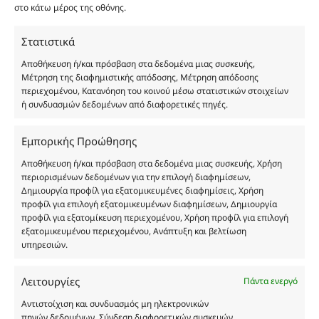
είναι η παραπλάνηση και η εξαπάτηση του
στο κάτω μέρος της οθόνης.
καταναλωτή. Όλα μας τα προϊόντα είναι τύπου, σε
χύμα μορφή και είναι εμπνευσμένα από τα
Στατιστικά
αντίστοιχα αυθεντικά γνωστών οίκων. Οι
Αποθήκευση ή/και πρόσβαση στα δεδομένα μιας συσκευής,
ονομασίες, οι εικόνες και τα σήματα των
Μέτρηση της διαφημιστικής απόδοσης, Μέτρηση απόδοσης
προϊόντων αποτελούν αναφαίρετη και
περιεχομένου, Κατανόηση του κοινού μέσω στατιστικών στοιχείων
ή συνδυασμών δεδομένων από διαφορετικές πηγές.
κατοχυρωμένη εμπορικά ιδιοκτησία των
Δημιουργών-Οίκων. Οι εικόνες ενδέχεται να
υπόκεινται σε πνευματικά δικαιώματα.
Εμπορικής Προώθησης
Με επιφύλαξη κάθε νόμιμου δικαιώματος.
Αποθήκευση ή/και πρόσβαση στα δεδομένα μιας συσκευής, Χρήση
περιορισμένων δεδομένων για την επιλογή διαφημίσεων,
Δημιουργία προφίλ για εξατομικευμένες διαφημίσεις, Χρήση
προφίλ για επιλογή εξατομικευμένων διαφημίσεων, Δημιουργία
Eau de parfum
προφίλ για εξατομίκευση περιεχομένου, Χρήση προφίλ για επιλογή
εξατομικευμένου περιεχομένου, Ανάπτυξη και βελτίωση
υπηρεσιών.
Αγίου Κωνσταντίνου 76
Τ.Κ. 56224, Εύοσμος, Θεσσαλονίκη
Λειτουργίες
Πάντα ενεργό
Τηλ. 2314 016010
ΑΦΜ 803285309
Αντιστοίχιση και συνδυασμός μη ηλεκτρονικών
πηγών δεδομένων, Σύνδεση διαφορετικών συσκευών,