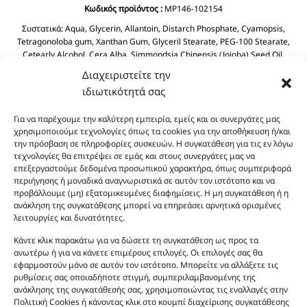
Κωδικός προϊόντος :
MP146-102154
Συστατικά:
Aqua, Glycerin, Allantoin, Distarch Phosphate, Cyamopsis,
Tetragonoloba gum, Xanthan Gum, Glyceril Stearate, PEG-100 Stearate,
Cetearly Alcohol, Cera Alba, Simmondsia Chinensis (Jojoba) Seed Oil,
Dimethicone, Dicaprylyl Ether, BHT, Butyrospermum Parkil (Shea Butter),
Διαχειριστείτε την
Helianthus Annuus Seed Oil, Prunus Amygdalus Dulcis (Sweet Almond) Oil
ιδιωτικότητά σας
Tocopheryl Acetate, Cyclopentasiloxane, Phenoxyethanol, Chlorphenesin
Aloe Barbadensis Leaf Juice.
Για να παρέχουμε την καλύτερη εμπειρία, εμείς και οι συνεργάτες μας
χρησιμοποιούμε τεχνολογίες όπως τα cookies για την αποθήκευση ή/και
την πρόσβαση σε πληροφορίες συσκευών. Η συγκατάθεση για τις εν λόγω
τεχνολογίες θα επιτρέψει σε εμάς και στους συνεργάτες μας να
επεξεργαστούμε δεδομένα προσωπικού χαρακτήρα, όπως συμπεριφορά
περιήγησης ή μοναδικά αναγνωριστικά σε αυτόν τον ιστότοπο και να
προβάλλουμε (μη) εξατομικευμένες διαφημίσεις. Η μη συγκατάθεση ή η
ανάκληση της συγκατάθεσης μπορεί να επηρεάσει αρνητικά ορισμένες
λειτουργίες και δυνατότητες.
Οι φωτογραφίες των προϊόντων είναι ενδεικτικές
και δεν είναι προς πώληση το εικονιζόμενο προϊόν.
Κάντε κλικ παρακάτω για να δώσετε τη συγκατάθεση ως προς τα
Σκοπός τους είναι η διευκόλυνση της επιλογής σας.
ανωτέρω ή για να κάνετε επιμέρους επιλογές. Οι επιλογές σας θα
εφαρμοστούν μόνο σε αυτόν τον ιστότοπο. Μπορείτε να αλλάξετε τις
Σε καμία περίπτωση δεν αντιστοιχούν στα
ρυθμίσεις σας οποιαδήποτε στιγμή, συμπεριλαμβανομένης της
αυθεντικά αρώματα και δεν ανταποκρίνονται στην
ανάκλησης της συγκατάθεσής σας, χρησιμοποιώντας τις εναλλαγές στην
πραγματικότητα. Πρόθεση της επιχείρησης μας δεν
Πολιτική Cookies ή κάνοντας κλικ στο κουμπί διαχείρισης συγκατάθεσης