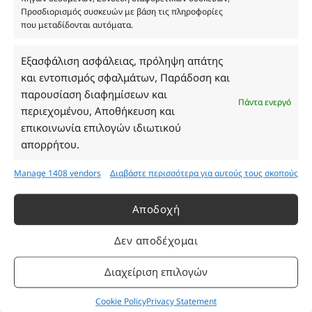
ΓΕΜΗ 193802504000
Προσδιορισμός συσκευών με βάση τις πληροφορίες
που μεταδίδονται αυτόματα.
Εξασφάλιση ασφάλειας, πρόληψη απάτης
Ωράριο Καταστήματος
και εντοπισμός σφαλμάτων, Παράδοση και
παρουσίαση διαφημίσεων και
Δευτέρα: 08:30–16:30
Πάντα ενεργό
περιεχομένου, Αποθήκευση και
Τρίτη: 08:30–16:30
επικοινωνία επιλογών ιδιωτικού
Τετάρτη: 08:30–16:30
απορρήτου.
Πέμπτη: 08:30–16:30
Παρασκευή: 08:30–16:30
Manage 1408 vendors
Διαβάστε περισσότερα για αυτούς τους σκοπούς
Σάββατο - Κυριακή: Κλειστά
Αποδοχή
Πληροφορίες
Δεν αποδέχομαι
Εταιρεία
Διαχείριση επιλογών
Πρόγραμμα Ανταμοιβής
Επικοινωνία
Cookie Policy
Privacy Statement