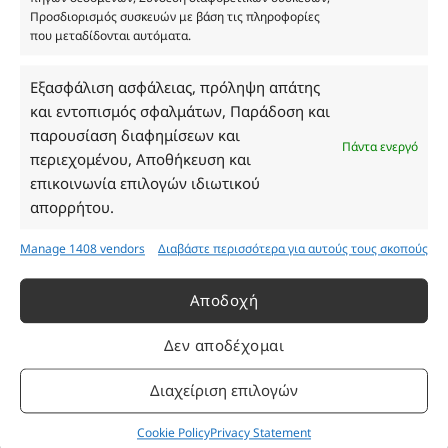
ΓΕΜΗ 193802504000
Προσδιορισμός συσκευών με βάση τις πληροφορίες
που μεταδίδονται αυτόματα.
Εξασφάλιση ασφάλειας, πρόληψη απάτης
Ωράριο Καταστήματος
και εντοπισμός σφαλμάτων, Παράδοση και
παρουσίαση διαφημίσεων και
Δευτέρα: 08:30–16:30
Πάντα ενεργό
περιεχομένου, Αποθήκευση και
Τρίτη: 08:30–16:30
επικοινωνία επιλογών ιδιωτικού
Τετάρτη: 08:30–16:30
απορρήτου.
Πέμπτη: 08:30–16:30
Παρασκευή: 08:30–16:30
Manage 1408 vendors
Διαβάστε περισσότερα για αυτούς τους σκοπούς
Σάββατο - Κυριακή: Κλειστά
Αποδοχή
Πληροφορίες
Δεν αποδέχομαι
Εταιρεία
Διαχείριση επιλογών
Πρόγραμμα Ανταμοιβής
Επικοινωνία
Cookie Policy
Privacy Statement