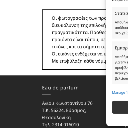
Στατισ
Οι φωτογραφίες των προϊόντων είνα
Αποθήκε
διευκόλυνση της επιλογής σας. Σε
απόδοση
πραγματικότητα. Πρόθεση της επιχ
στοιχεί
προϊόντα είναι τύπου, σε χύμα μορ
εικόνες και τα σήματα των προϊό
Εμπορ
Οι εικόνες ενδέχεται να υπόκειντα
Αποθήκε
Με επιφύλαξη κάθε νόμιμου δικαι
για την
προφίλ 
περιεχο
βελτίωσ
Eau de parfum
Ωρά
Manage 1
Λειτου
Αντιστο
Αγίου Κωνσταντίνου 76
Δευ
διαφορε
Τ.Κ. 56224, Εύοσμος,
Τρίτ
που μετ
Θεσσαλονίκη
Τετ
Τηλ. 2314 016010
Πέμ
Εξασφ