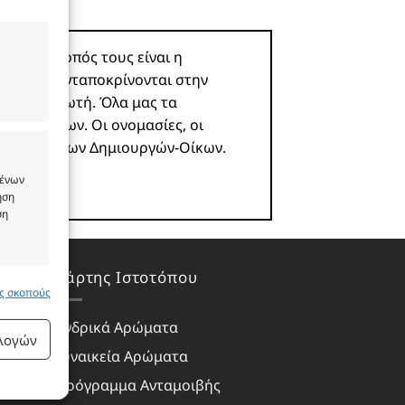
ροϊόν. Σκοπός τους είναι η
 και δεν ανταποκρίνονται στην
υ καταναλωτή. Όλα μας τα
ωστών οίκων. Οι ονομασίες, οι
ιοκτησία των Δημιουργών-Οίκων.
μένων
ήση
ση
Χάρτης Ιστοτόπου
υς σκοπούς
 ενεργό
Ανδρικά Αρώματα
ιλογών
Γυναικεία Αρώματα
Πρόγραμμα Ανταμοιβής