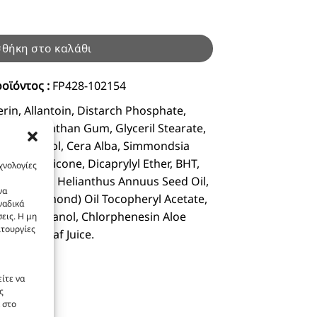
0ml ποσότητα
θήκη στο καλάθι
οϊόντος :
FP428-102154
rin, Allantoin, Distarch Phosphate,
 gum, Xanthan Gum, Glyceril Stearate,
arly Alcohol, Cera Alba, Simmondsia
il, Dimethicone, Dicaprylyl Ether, BHT,
χνολογίες
a Butter), Helianthus Annuus Seed Oil,
να
Sweet Almond) Oil Tocopheryl Acetate,
ναδικά
henoxyethanol, Chlorphenesin Aloe
εις. Η μη
ιτουργίες
densis Leaf Juice.
ίτε να
ς
 στο