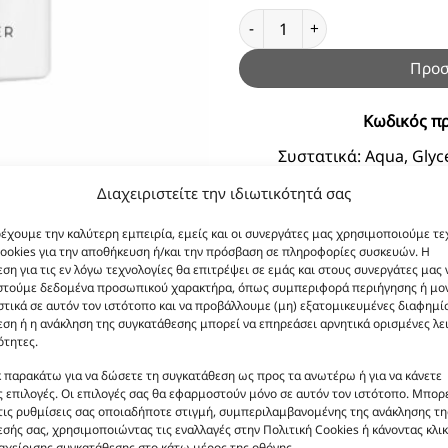
Body Butter L'Imperatrice 20
Προσ
Κωδικός πρ
Συστατικά:
Aqua, Glyce
Cyamopsis, Tetragonoloba
Διαχειριστείτε την ιδιωτικότητά σας
PEG-100 Stearate, Cete
Chinensis (Jojoba) Seed O
ρέχουμε την καλύτερη εμπειρία, εμείς και οι συνεργάτες μας χρησιμοποιούμε τε
ookies για την αποθήκευση ή/και την πρόσβαση σε πληροφορίες συσκευών. Η
Butyrospermum Parkil (She
ση για τις εν λόγω τεχνολογίες θα επιτρέψει σε εμάς και στους συνεργάτες μας 
Prunus Amygdalus Dulcis (
στούμε δεδομένα προσωπικού χαρακτήρα, όπως συμπεριφορά περιήγησης ή μο
Cyclopentasiloxane, P
τικά σε αυτόν τον ιστότοπο και να προβάλλουμε (μη) εξατομικευμένες διαφημίσ
ση ή η ανάκληση της συγκατάθεσης μπορεί να επηρεάσει αρνητικά ορισμένες λε
Barba
ότητες.
κ παρακάτω για να δώσετε τη συγκατάθεση ως προς τα ανωτέρω ή για να κάνετε
 επιλογές. Οι επιλογές σας θα εφαρμοστούν μόνο σε αυτόν τον ιστότοπο. Μπορε
τις ρυθμίσεις σας οποιαδήποτε στιγμή, συμπεριλαμβανομένης της ανάκλησης τη
σής σας, χρησιμοποιώντας τις εναλλαγές στην Πολιτική Cookies ή κάνοντας κλικ
αχείρισης συγκατάθεσης στο κάτω μέρος της οθόνης.