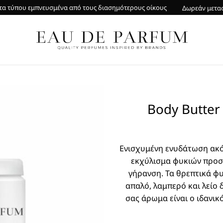
α τύπου εμπνευσμένα από τους διασημότερους οίκους
Δωρεάν μετα
Body Butter
Ενισχυμένη ενυδάτωση ακόμα
εκχύλισμα φυκιών προστ
γήρανση. Τα θρεπτικά φ
απαλό, λαμπερό και λείο
σας άρωμα είναι ο ιδανικ