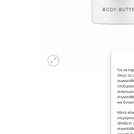
Για να πα
όπως τα c
συγκατάθε
επεξεργα
αναγνωρισ
συγκατάθε
και δυνατ
Κάντε κλι
επιμέρους
αλλάξετε 
συγκατάθε
κουμπί δι