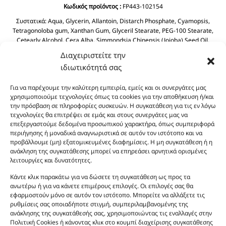
Κωδικός προϊόντος :
FP443-102154
Συστατικά:
Aqua, Glycerin, Allantoin, Distarch Phosphate, Cyamopsis,
Tetragonoloba gum, Xanthan Gum, Glyceril Stearate, PEG-100 Stearate,
Cetearly Alcohol, Cera Alba, Simmondsia Chinensis (Jojoba) Seed Oil,
Dimethicone, Dicaprylyl Ether, BHT, Butyrospermum Parkil (Shea Butter),
Διαχειριστείτε την
Helianthus Annuus Seed Oil, Prunus Amygdalus Dulcis (Sweet Almond) Oil
ιδιωτικότητά σας
Tocopheryl Acetate, Cyclopentasiloxane, Phenoxyethanol, Chlorphenesin
Aloe Barbadensis Leaf Juice.
Για να παρέχουμε την καλύτερη εμπειρία, εμείς και οι συνεργάτες μας
χρησιμοποιούμε τεχνολογίες όπως τα cookies για την αποθήκευση ή/και
την πρόσβαση σε πληροφορίες συσκευών. Η συγκατάθεση για τις εν λόγω
τεχνολογίες θα επιτρέψει σε εμάς και στους συνεργάτες μας να
επεξεργαστούμε δεδομένα προσωπικού χαρακτήρα, όπως συμπεριφορά
περιήγησης ή μοναδικά αναγνωριστικά σε αυτόν τον ιστότοπο και να
προβάλλουμε (μη) εξατομικευμένες διαφημίσεις. Η μη συγκατάθεση ή η
ανάκληση της συγκατάθεσης μπορεί να επηρεάσει αρνητικά ορισμένες
λειτουργίες και δυνατότητες.
Οι φωτογραφίες των προϊόντων είναι ενδεικτικές
και δεν είναι προς πώληση το εικονιζόμενο προϊόν.
Κάντε κλικ παρακάτω για να δώσετε τη συγκατάθεση ως προς τα
Σκοπός τους είναι η διευκόλυνση της επιλογής σας.
ανωτέρω ή για να κάνετε επιμέρους επιλογές. Οι επιλογές σας θα
εφαρμοστούν μόνο σε αυτόν τον ιστότοπο. Μπορείτε να αλλάξετε τις
Σε καμία περίπτωση δεν αντιστοιχούν στα
ρυθμίσεις σας οποιαδήποτε στιγμή, συμπεριλαμβανομένης της
αυθεντικά αρώματα και δεν ανταποκρίνονται στην
ανάκλησης της συγκατάθεσής σας, χρησιμοποιώντας τις εναλλαγές στην
πραγματικότητα. Πρόθεση της επιχείρησης μας δεν
Πολιτική Cookies ή κάνοντας κλικ στο κουμπί διαχείρισης συγκατάθεσης