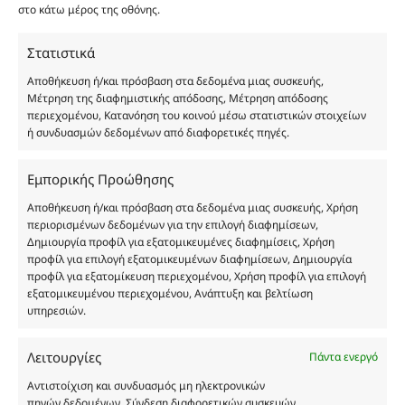
είναι η παραπλάνηση και η εξαπάτηση του
στο κάτω μέρος της οθόνης.
καταναλωτή. Όλα μας τα προϊόντα είναι τύπου, σε
χύμα μορφή και είναι εμπνευσμένα από τα
Στατιστικά
αντίστοιχα αυθεντικά γνωστών οίκων. Οι
Αποθήκευση ή/και πρόσβαση στα δεδομένα μιας συσκευής,
ονομασίες, οι εικόνες και τα σήματα των
Μέτρηση της διαφημιστικής απόδοσης, Μέτρηση απόδοσης
προϊόντων αποτελούν αναφαίρετη και
περιεχομένου, Κατανόηση του κοινού μέσω στατιστικών στοιχείων
ή συνδυασμών δεδομένων από διαφορετικές πηγές.
κατοχυρωμένη εμπορικά ιδιοκτησία των
Δημιουργών-Οίκων. Οι εικόνες ενδέχεται να
υπόκεινται σε πνευματικά δικαιώματα.
Εμπορικής Προώθησης
Με επιφύλαξη κάθε νόμιμου δικαιώματος.
Αποθήκευση ή/και πρόσβαση στα δεδομένα μιας συσκευής, Χρήση
περιορισμένων δεδομένων για την επιλογή διαφημίσεων,
Δημιουργία προφίλ για εξατομικευμένες διαφημίσεις, Χρήση
προφίλ για επιλογή εξατομικευμένων διαφημίσεων, Δημιουργία
Eau de parfum
προφίλ για εξατομίκευση περιεχομένου, Χρήση προφίλ για επιλογή
εξατομικευμένου περιεχομένου, Ανάπτυξη και βελτίωση
υπηρεσιών.
Αγίου Κωνσταντίνου 76
Τ.Κ. 56224, Εύοσμος, Θεσσαλονίκη
Λειτουργίες
Πάντα ενεργό
Τηλ. 2314 016010
ΑΦΜ 803285309
Αντιστοίχιση και συνδυασμός μη ηλεκτρονικών
πηγών δεδομένων, Σύνδεση διαφορετικών συσκευών,