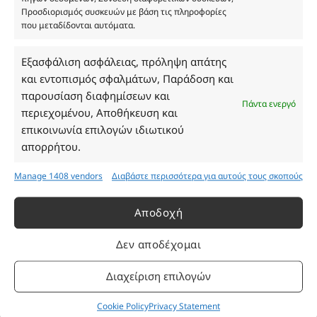
ΓΕΜΗ 193802504000
Προσδιορισμός συσκευών με βάση τις πληροφορίες
που μεταδίδονται αυτόματα.
Εξασφάλιση ασφάλειας, πρόληψη απάτης
Ωράριο Καταστήματος
και εντοπισμός σφαλμάτων, Παράδοση και
παρουσίαση διαφημίσεων και
Δευτέρα: 08:30–16:30
Πάντα ενεργό
περιεχομένου, Αποθήκευση και
Τρίτη: 08:30–16:30
επικοινωνία επιλογών ιδιωτικού
Τετάρτη: 08:30–16:30
απορρήτου.
Πέμπτη: 08:30–16:30
Παρασκευή: 08:30–16:30
Manage 1408 vendors
Διαβάστε περισσότερα για αυτούς τους σκοπούς
Σάββατο - Κυριακή: Κλειστά
Αποδοχή
Πληροφορίες
Δεν αποδέχομαι
Εταιρεία
Διαχείριση επιλογών
Πρόγραμμα Ανταμοιβής
Επικοινωνία
Cookie Policy
Privacy Statement