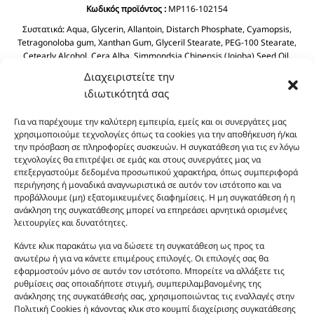
Κωδικός προϊόντος :
MP116-102154
Συστατικά:
Aqua, Glycerin, Allantoin, Distarch Phosphate, Cyamopsis,
Tetragonoloba gum, Xanthan Gum, Glyceril Stearate, PEG-100 Stearate,
Cetearly Alcohol, Cera Alba, Simmondsia Chinensis (Jojoba) Seed Oil,
Dimethicone, Dicaprylyl Ether, BHT, Butyrospermum Parkil (Shea Butter),
Διαχειριστείτε την
Helianthus Annuus Seed Oil, Prunus Amygdalus Dulcis (Sweet Almond) Oil
ιδιωτικότητά σας
Tocopheryl Acetate, Cyclopentasiloxane, Phenoxyethanol, Chlorphenesin
Aloe Barbadensis Leaf Juice.
Για να παρέχουμε την καλύτερη εμπειρία, εμείς και οι συνεργάτες μας
χρησιμοποιούμε τεχνολογίες όπως τα cookies για την αποθήκευση ή/και
την πρόσβαση σε πληροφορίες συσκευών. Η συγκατάθεση για τις εν λόγω
τεχνολογίες θα επιτρέψει σε εμάς και στους συνεργάτες μας να
επεξεργαστούμε δεδομένα προσωπικού χαρακτήρα, όπως συμπεριφορά
περιήγησης ή μοναδικά αναγνωριστικά σε αυτόν τον ιστότοπο και να
προβάλλουμε (μη) εξατομικευμένες διαφημίσεις. Η μη συγκατάθεση ή η
ανάκληση της συγκατάθεσης μπορεί να επηρεάσει αρνητικά ορισμένες
λειτουργίες και δυνατότητες.
Οι φωτογραφίες των προϊόντων είναι ενδεικτικές
και δεν είναι προς πώληση το εικονιζόμενο προϊόν.
Κάντε κλικ παρακάτω για να δώσετε τη συγκατάθεση ως προς τα
Σκοπός τους είναι η διευκόλυνση της επιλογής σας.
ανωτέρω ή για να κάνετε επιμέρους επιλογές. Οι επιλογές σας θα
εφαρμοστούν μόνο σε αυτόν τον ιστότοπο. Μπορείτε να αλλάξετε τις
Σε καμία περίπτωση δεν αντιστοιχούν στα
ρυθμίσεις σας οποιαδήποτε στιγμή, συμπεριλαμβανομένης της
αυθεντικά αρώματα και δεν ανταποκρίνονται στην
ανάκλησης της συγκατάθεσής σας, χρησιμοποιώντας τις εναλλαγές στην
πραγματικότητα. Πρόθεση της επιχείρησης μας δεν
Πολιτική Cookies ή κάνοντας κλικ στο κουμπί διαχείρισης συγκατάθεσης