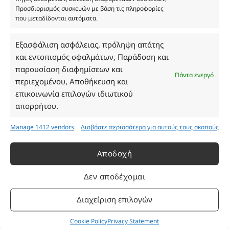
ΓΕΜΗ 193802504000
Προσδιορισμός συσκευών με βάση τις πληροφορίες
που μεταδίδονται αυτόματα.
Εξασφάλιση ασφάλειας, πρόληψη απάτης
Ωράριο Καταστήματος
και εντοπισμός σφαλμάτων, Παράδοση και
παρουσίαση διαφημίσεων και
Δευτέρα: 08:30–16:30
Πάντα ενεργό
περιεχομένου, Αποθήκευση και
Τρίτη: 08:30–16:30
επικοινωνία επιλογών ιδιωτικού
Τετάρτη: 08:30–16:30
απορρήτου.
Πέμπτη: 08:30–16:30
Παρασκευή: 08:30–16:30
Manage 1412 vendors
Διαβάστε περισσότερα για αυτούς τους σκοπούς
Σάββατο - Κυριακή: Κλειστά
Αποδοχή
Πληροφορίες
Δεν αποδέχομαι
Εταιρεία
Διαχείριση επιλογών
Πρόγραμμα Ανταμοιβής
Επικοινωνία
Cookie Policy
Privacy Statement