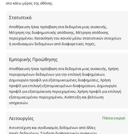
είναι η παραπλάνηση και η εξαπάτηση του
στο κάτω μέρος της οθόνης.
καταναλωτή. Όλα μας τα προϊόντα είναι τύπου, σε
χύμα μορφή και είναι εμπνευσμένα από τα
Στατιστικά
αντίστοιχα αυθεντικά γνωστών οίκων. Οι
Αποθήκευση ή/και πρόσβαση στα δεδομένα μιας συσκευής,
ονομασίες, οι εικόνες και τα σήματα των
Μέτρηση της διαφημιστικής απόδοσης, Μέτρηση απόδοσης
προϊόντων αποτελούν αναφαίρετη και
περιεχομένου, Κατανόηση του κοινού μέσω στατιστικών στοιχείων
ή συνδυασμών δεδομένων από διαφορετικές πηγές.
κατοχυρωμένη εμπορικά ιδιοκτησία των
Δημιουργών-Οίκων. Οι εικόνες ενδέχεται να
υπόκεινται σε πνευματικά δικαιώματα.
Εμπορικής Προώθησης
Με επιφύλαξη κάθε νόμιμου δικαιώματος.
Αποθήκευση ή/και πρόσβαση στα δεδομένα μιας συσκευής, Χρήση
περιορισμένων δεδομένων για την επιλογή διαφημίσεων,
Δημιουργία προφίλ για εξατομικευμένες διαφημίσεις, Χρήση
προφίλ για επιλογή εξατομικευμένων διαφημίσεων, Δημιουργία
Eau de parfum
προφίλ για εξατομίκευση περιεχομένου, Χρήση προφίλ για επιλογή
εξατομικευμένου περιεχομένου, Ανάπτυξη και βελτίωση
υπηρεσιών.
Αγίου Κωνσταντίνου 76
Τ.Κ. 56224, Εύοσμος, Θεσσαλονίκη
Λειτουργίες
Πάντα ενεργό
Τηλ. 2314 016010
ΑΦΜ 803285309
Αντιστοίχιση και συνδυασμός δεδομένων από άλλες
πηγές δεδομένων, Σύνδεση διαφορετικών συσκευών,