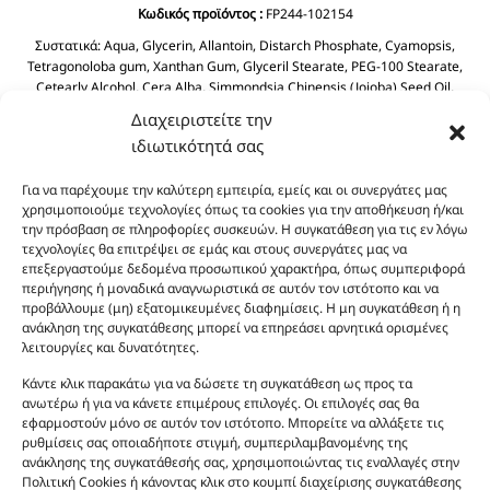
Κωδικός προϊόντος :
FP244-102154
Συστατικά:
Aqua, Glycerin, Allantoin, Distarch Phosphate, Cyamopsis,
Tetragonoloba gum, Xanthan Gum, Glyceril Stearate, PEG-100 Stearate,
Cetearly Alcohol, Cera Alba, Simmondsia Chinensis (Jojoba) Seed Oil,
Dimethicone, Dicaprylyl Ether, BHT, Butyrospermum Parkil (Shea Butter),
Διαχειριστείτε την
Helianthus Annuus Seed Oil, Prunus Amygdalus Dulcis (Sweet Almond) Oil
ιδιωτικότητά σας
Tocopheryl Acetate, Cyclopentasiloxane, Phenoxyethanol, Chlorphenesin
Aloe Barbadensis Leaf Juice.
Για να παρέχουμε την καλύτερη εμπειρία, εμείς και οι συνεργάτες μας
χρησιμοποιούμε τεχνολογίες όπως τα cookies για την αποθήκευση ή/και
την πρόσβαση σε πληροφορίες συσκευών. Η συγκατάθεση για τις εν λόγω
τεχνολογίες θα επιτρέψει σε εμάς και στους συνεργάτες μας να
επεξεργαστούμε δεδομένα προσωπικού χαρακτήρα, όπως συμπεριφορά
περιήγησης ή μοναδικά αναγνωριστικά σε αυτόν τον ιστότοπο και να
προβάλλουμε (μη) εξατομικευμένες διαφημίσεις. Η μη συγκατάθεση ή η
ανάκληση της συγκατάθεσης μπορεί να επηρεάσει αρνητικά ορισμένες
λειτουργίες και δυνατότητες.
Οι φωτογραφίες των προϊόντων είναι ενδεικτικές
και δεν είναι προς πώληση το εικονιζόμενο προϊόν.
Κάντε κλικ παρακάτω για να δώσετε τη συγκατάθεση ως προς τα
Σκοπός τους είναι η διευκόλυνση της επιλογής σας.
ανωτέρω ή για να κάνετε επιμέρους επιλογές. Οι επιλογές σας θα
εφαρμοστούν μόνο σε αυτόν τον ιστότοπο. Μπορείτε να αλλάξετε τις
Σε καμία περίπτωση δεν αντιστοιχούν στα
ρυθμίσεις σας οποιαδήποτε στιγμή, συμπεριλαμβανομένης της
αυθεντικά αρώματα και δεν ανταποκρίνονται στην
ανάκλησης της συγκατάθεσής σας, χρησιμοποιώντας τις εναλλαγές στην
πραγματικότητα. Πρόθεση της επιχείρησης μας δεν
Πολιτική Cookies ή κάνοντας κλικ στο κουμπί διαχείρισης συγκατάθεσης