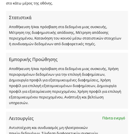
είναι η παραπλάνηση και η εξαπάτηση του
στο κάτω μέρος της οθόνης.
καταναλωτή. Όλα μας τα προϊόντα είναι τύπου, σε
χύμα μορφή και είναι εμπνευσμένα από τα
Στατιστικά
αντίστοιχα αυθεντικά γνωστών οίκων. Οι
Αποθήκευση ή/και πρόσβαση στα δεδομένα μιας συσκευής,
ονομασίες, οι εικόνες και τα σήματα των
Μέτρηση της διαφημιστικής απόδοσης, Μέτρηση απόδοσης
προϊόντων αποτελούν αναφαίρετη και
περιεχομένου, Κατανόηση του κοινού μέσω στατιστικών στοιχείων
ή συνδυασμών δεδομένων από διαφορετικές πηγές.
κατοχυρωμένη εμπορικά ιδιοκτησία των
Δημιουργών-Οίκων. Οι εικόνες ενδέχεται να
υπόκεινται σε πνευματικά δικαιώματα.
Εμπορικής Προώθησης
Με επιφύλαξη κάθε νόμιμου δικαιώματος.
Αποθήκευση ή/και πρόσβαση στα δεδομένα μιας συσκευής, Χρήση
περιορισμένων δεδομένων για την επιλογή διαφημίσεων,
Δημιουργία προφίλ για εξατομικευμένες διαφημίσεις, Χρήση
προφίλ για επιλογή εξατομικευμένων διαφημίσεων, Δημιουργία
Eau de parfum
προφίλ για εξατομίκευση περιεχομένου, Χρήση προφίλ για επιλογή
εξατομικευμένου περιεχομένου, Ανάπτυξη και βελτίωση
υπηρεσιών.
Αγίου Κωνσταντίνου 76
Τ.Κ. 56224, Εύοσμος, Θεσσαλονίκη
Λειτουργίες
Πάντα ενεργό
Τηλ. 2314 016010
ΑΦΜ 803285309
Αντιστοίχιση και συνδυασμός μη ηλεκτρονικών
πηγών δεδομένων, Σύνδεση διαφορετικών συσκευών,