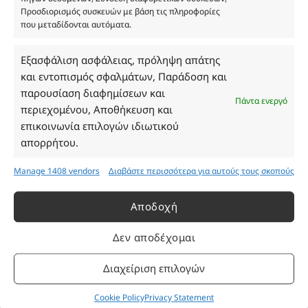
ΓΕΜΗ 193802504000
Προσδιορισμός συσκευών με βάση τις πληροφορίες
που μεταδίδονται αυτόματα.
Εξασφάλιση ασφάλειας, πρόληψη απάτης
Ωράριο Καταστήματος
και εντοπισμός σφαλμάτων, Παράδοση και
παρουσίαση διαφημίσεων και
Δευτέρα: 08:30–16:30
Πάντα ενεργό
περιεχομένου, Αποθήκευση και
Τρίτη: 08:30–16:30
επικοινωνία επιλογών ιδιωτικού
Τετάρτη: 08:30–16:30
απορρήτου.
Πέμπτη: 08:30–16:30
Παρασκευή: 08:30–16:30
Manage 1408 vendors
Διαβάστε περισσότερα για αυτούς τους σκοπούς
Σάββατο - Κυριακή: Κλειστά
Αποδοχή
Πληροφορίες
Δεν αποδέχομαι
Εταιρεία
Διαχείριση επιλογών
Πρόγραμμα Ανταμοιβής
Επικοινωνία
Cookie Policy
Privacy Statement