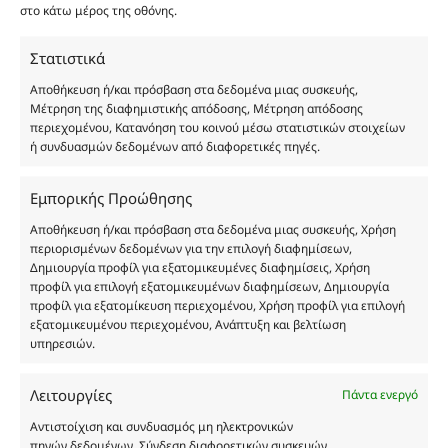
είναι η παραπλάνηση και η εξαπάτηση του
στο κάτω μέρος της οθόνης.
καταναλωτή. Όλα μας τα προϊόντα είναι τύπου, σε
χύμα μορφή και είναι εμπνευσμένα από τα
Στατιστικά
αντίστοιχα αυθεντικά γνωστών οίκων. Οι
Αποθήκευση ή/και πρόσβαση στα δεδομένα μιας συσκευής,
ονομασίες, οι εικόνες και τα σήματα των
Μέτρηση της διαφημιστικής απόδοσης, Μέτρηση απόδοσης
προϊόντων αποτελούν αναφαίρετη και
περιεχομένου, Κατανόηση του κοινού μέσω στατιστικών στοιχείων
ή συνδυασμών δεδομένων από διαφορετικές πηγές.
κατοχυρωμένη εμπορικά ιδιοκτησία των
Δημιουργών-Οίκων. Οι εικόνες ενδέχεται να
υπόκεινται σε πνευματικά δικαιώματα.
Εμπορικής Προώθησης
Με επιφύλαξη κάθε νόμιμου δικαιώματος.
Αποθήκευση ή/και πρόσβαση στα δεδομένα μιας συσκευής, Χρήση
περιορισμένων δεδομένων για την επιλογή διαφημίσεων,
Δημιουργία προφίλ για εξατομικευμένες διαφημίσεις, Χρήση
προφίλ για επιλογή εξατομικευμένων διαφημίσεων, Δημιουργία
Eau de parfum
προφίλ για εξατομίκευση περιεχομένου, Χρήση προφίλ για επιλογή
εξατομικευμένου περιεχομένου, Ανάπτυξη και βελτίωση
υπηρεσιών.
Αγίου Κωνσταντίνου 76
Τ.Κ. 56224, Εύοσμος, Θεσσαλονίκη
Λειτουργίες
Πάντα ενεργό
Τηλ. 2314 016010
ΑΦΜ 803285309
Αντιστοίχιση και συνδυασμός μη ηλεκτρονικών
πηγών δεδομένων, Σύνδεση διαφορετικών συσκευών,