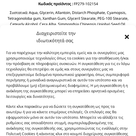
Κωδικός προϊόντος :
FP279-102154
Συστατικά:
Aqua, Glycerin, Allantoin, Distarch Phosphate, Cyamopsis,
Tetragonoloba gum, Xanthan Gum, Glyceril Stearate, PEG-100 Stearate,
Cetearly Alcohol, Cera Alba, Simmondsia Chinensis (Jojoba) Seed Oil,
Dimethicone, Dicaprylyl Ether, BHT, Butyrospermum Parkil (Shea Butter),
Διαχειριστείτε την
Helianthus Annuus Seed Oil, Prunus Amygdalus Dulcis (Sweet Almond) Oil
ιδιωτικότητά σας
Tocopheryl Acetate, Cyclopentasiloxane, Phenoxyethanol, Chlorphenesin
Aloe Barbadensis Leaf Juice.
Για να παρέχουμε την καλύτερη εμπειρία, εμείς και οι συνεργάτες μας
χρησιμοποιούμε τεχνολογίες όπως τα cookies για την αποθήκευση ή/και
την πρόσβαση σε πληροφορίες συσκευών. Η συγκατάθεση για τις εν λόγω
τεχνολογίες θα επιτρέψει σε εμάς και στους συνεργάτες μας να
επεξεργαστούμε δεδομένα προσωπικού χαρακτήρα, όπως συμπεριφορά
περιήγησης ή μοναδικά αναγνωριστικά σε αυτόν τον ιστότοπο και να
προβάλλουμε (μη) εξατομικευμένες διαφημίσεις. Η μη συγκατάθεση ή η
ανάκληση της συγκατάθεσης μπορεί να επηρεάσει αρνητικά ορισμένες
λειτουργίες και δυνατότητες.
Οι φωτογραφίες των προϊόντων είναι ενδεικτικές
και δεν είναι προς πώληση το εικονιζόμενο προϊόν.
Κάντε κλικ παρακάτω για να δώσετε τη συγκατάθεση ως προς τα
Σκοπός τους είναι η διευκόλυνση της επιλογής σας.
ανωτέρω ή για να κάνετε επιμέρους επιλογές. Οι επιλογές σας θα
εφαρμοστούν μόνο σε αυτόν τον ιστότοπο. Μπορείτε να αλλάξετε τις
Σε καμία περίπτωση δεν αντιστοιχούν στα
ρυθμίσεις σας οποιαδήποτε στιγμή, συμπεριλαμβανομένης της
αυθεντικά αρώματα και δεν ανταποκρίνονται στην
ανάκλησης της συγκατάθεσής σας, χρησιμοποιώντας τις εναλλαγές στην
πραγματικότητα. Πρόθεση της επιχείρησης μας δεν
Πολιτική Cookies ή κάνοντας κλικ στο κουμπί διαχείρισης συγκατάθεσης