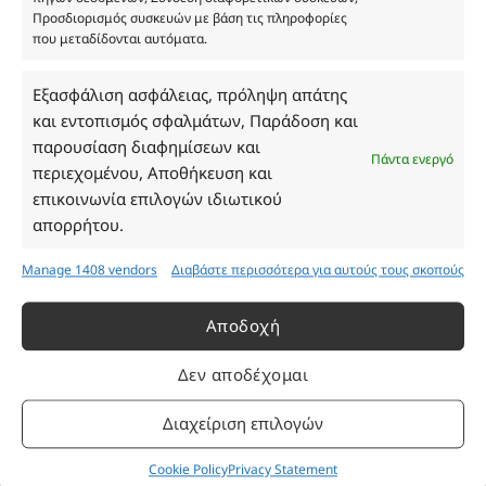
ΓΕΜΗ 193802504000
Προσδιορισμός συσκευών με βάση τις πληροφορίες
που μεταδίδονται αυτόματα.
Εξασφάλιση ασφάλειας, πρόληψη απάτης
Ωράριο Καταστήματος
και εντοπισμός σφαλμάτων, Παράδοση και
παρουσίαση διαφημίσεων και
Δευτέρα: 08:30–16:30
Πάντα ενεργό
περιεχομένου, Αποθήκευση και
Τρίτη: 08:30–16:30
επικοινωνία επιλογών ιδιωτικού
Τετάρτη: 08:30–16:30
απορρήτου.
Πέμπτη: 08:30–16:30
Παρασκευή: 08:30–16:30
Manage 1408 vendors
Διαβάστε περισσότερα για αυτούς τους σκοπούς
Σάββατο - Κυριακή: Κλειστά
Αποδοχή
Πληροφορίες
Δεν αποδέχομαι
Εταιρεία
Διαχείριση επιλογών
Πρόγραμμα Ανταμοιβής
Επικοινωνία
Cookie Policy
Privacy Statement