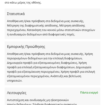
είναι η παραπλάνηση και η εξαπάτηση του
στο κάτω μέρος της οθόνης.
καταναλωτή. Όλα μας τα προϊόντα είναι τύπου, σε
χύμα μορφή και είναι εμπνευσμένα από τα
Στατιστικά
αντίστοιχα αυθεντικά γνωστών οίκων. Οι
Αποθήκευση ή/και πρόσβαση στα δεδομένα μιας συσκευής,
ονομασίες, οι εικόνες και τα σήματα των
Μέτρηση της διαφημιστικής απόδοσης, Μέτρηση απόδοσης
προϊόντων αποτελούν αναφαίρετη και
περιεχομένου, Κατανόηση του κοινού μέσω στατιστικών στοιχείων
ή συνδυασμών δεδομένων από διαφορετικές πηγές.
κατοχυρωμένη εμπορικά ιδιοκτησία των
Δημιουργών-Οίκων. Οι εικόνες ενδέχεται να
υπόκεινται σε πνευματικά δικαιώματα.
Εμπορικής Προώθησης
Με επιφύλαξη κάθε νόμιμου δικαιώματος.
Αποθήκευση ή/και πρόσβαση στα δεδομένα μιας συσκευής, Χρήση
περιορισμένων δεδομένων για την επιλογή διαφημίσεων,
Δημιουργία προφίλ για εξατομικευμένες διαφημίσεις, Χρήση
προφίλ για επιλογή εξατομικευμένων διαφημίσεων, Δημιουργία
Eau de parfum
προφίλ για εξατομίκευση περιεχομένου, Χρήση προφίλ για επιλογή
εξατομικευμένου περιεχομένου, Ανάπτυξη και βελτίωση
υπηρεσιών.
Αγίου Κωνσταντίνου 76
Τ.Κ. 56224, Εύοσμος, Θεσσαλονίκη
Λειτουργίες
Πάντα ενεργό
Τηλ. 2314 016010
ΑΦΜ 803285309
Αντιστοίχιση και συνδυασμός μη ηλεκτρονικών
πηγών δεδομένων, Σύνδεση διαφορετικών συσκευών,