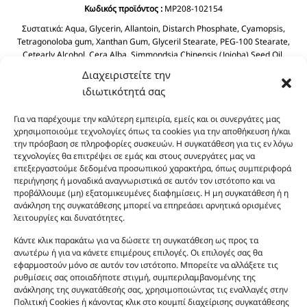
Κωδικός προϊόντος :
MP208-102154
Συστατικά:
Aqua, Glycerin, Allantoin, Distarch Phosphate, Cyamopsis,
Tetragonoloba gum, Xanthan Gum, Glyceril Stearate, PEG-100 Stearate,
Cetearly Alcohol, Cera Alba, Simmondsia Chinensis (Jojoba) Seed Oil,
Dimethicone, Dicaprylyl Ether, BHT, Butyrospermum Parkil (Shea Butter),
Διαχειριστείτε την
Helianthus Annuus Seed Oil, Prunus Amygdalus Dulcis (Sweet Almond) Oil
ιδιωτικότητά σας
Tocopheryl Acetate, Cyclopentasiloxane, Phenoxyethanol, Chlorphenesin
Aloe Barbadensis Leaf Juice.
Για να παρέχουμε την καλύτερη εμπειρία, εμείς και οι συνεργάτες μας
χρησιμοποιούμε τεχνολογίες όπως τα cookies για την αποθήκευση ή/και
την πρόσβαση σε πληροφορίες συσκευών. Η συγκατάθεση για τις εν λόγω
τεχνολογίες θα επιτρέψει σε εμάς και στους συνεργάτες μας να
επεξεργαστούμε δεδομένα προσωπικού χαρακτήρα, όπως συμπεριφορά
περιήγησης ή μοναδικά αναγνωριστικά σε αυτόν τον ιστότοπο και να
προβάλλουμε (μη) εξατομικευμένες διαφημίσεις. Η μη συγκατάθεση ή η
ανάκληση της συγκατάθεσης μπορεί να επηρεάσει αρνητικά ορισμένες
λειτουργίες και δυνατότητες.
Οι φωτογραφίες των προϊόντων είναι ενδεικτικές
και δεν είναι προς πώληση το εικονιζόμενο προϊόν.
Κάντε κλικ παρακάτω για να δώσετε τη συγκατάθεση ως προς τα
Σκοπός τους είναι η διευκόλυνση της επιλογής σας.
ανωτέρω ή για να κάνετε επιμέρους επιλογές. Οι επιλογές σας θα
εφαρμοστούν μόνο σε αυτόν τον ιστότοπο. Μπορείτε να αλλάξετε τις
Σε καμία περίπτωση δεν αντιστοιχούν στα
ρυθμίσεις σας οποιαδήποτε στιγμή, συμπεριλαμβανομένης της
αυθεντικά αρώματα και δεν ανταποκρίνονται στην
ανάκλησης της συγκατάθεσής σας, χρησιμοποιώντας τις εναλλαγές στην
πραγματικότητα. Πρόθεση της επιχείρησης μας δεν
Πολιτική Cookies ή κάνοντας κλικ στο κουμπί διαχείρισης συγκατάθεσης