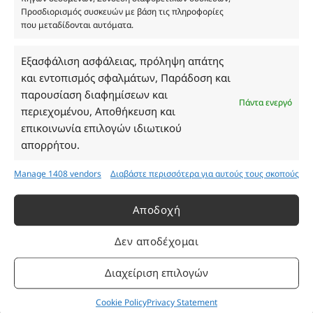
ΓΕΜΗ 193802504000
Προσδιορισμός συσκευών με βάση τις πληροφορίες
που μεταδίδονται αυτόματα.
Εξασφάλιση ασφάλειας, πρόληψη απάτης
Ωράριο Καταστήματος
και εντοπισμός σφαλμάτων, Παράδοση και
παρουσίαση διαφημίσεων και
Δευτέρα: 08:30–16:30
Πάντα ενεργό
περιεχομένου, Αποθήκευση και
Τρίτη: 08:30–16:30
επικοινωνία επιλογών ιδιωτικού
Τετάρτη: 08:30–16:30
απορρήτου.
Πέμπτη: 08:30–16:30
Παρασκευή: 08:30–16:30
Manage 1408 vendors
Διαβάστε περισσότερα για αυτούς τους σκοπούς
Σάββατο - Κυριακή: Κλειστά
Αποδοχή
Πληροφορίες
Δεν αποδέχομαι
Εταιρεία
Διαχείριση επιλογών
Πρόγραμμα Ανταμοιβής
Επικοινωνία
Cookie Policy
Privacy Statement