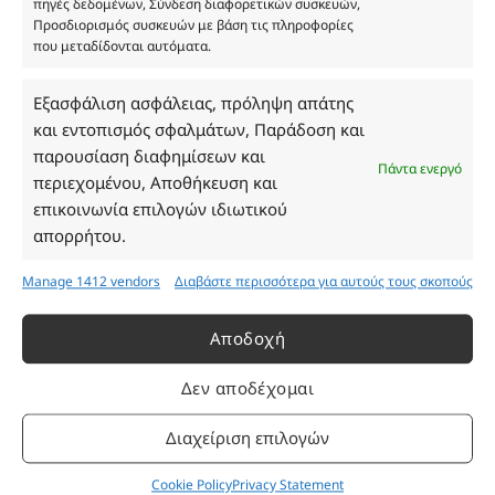
πηγές δεδομένων, Σύνδεση διαφορετικών συσκευών,
ΓΕΜΗ 193802504000
Προσδιορισμός συσκευών με βάση τις πληροφορίες
που μεταδίδονται αυτόματα.
Εξασφάλιση ασφάλειας, πρόληψη απάτης
Ωράριο Καταστήματος
και εντοπισμός σφαλμάτων, Παράδοση και
παρουσίαση διαφημίσεων και
Δευτέρα: 08:30–16:30
Πάντα ενεργό
περιεχομένου, Αποθήκευση και
Τρίτη: 08:30–16:30
επικοινωνία επιλογών ιδιωτικού
Τετάρτη: 08:30–16:30
απορρήτου.
Πέμπτη: 08:30–16:30
Παρασκευή: 08:30–16:30
Manage 1412 vendors
Διαβάστε περισσότερα για αυτούς τους σκοπούς
Σάββατο - Κυριακή: Κλειστά
Αποδοχή
Πληροφορίες
Δεν αποδέχομαι
Εταιρεία
Διαχείριση επιλογών
Πρόγραμμα Ανταμοιβής
Cookie Policy
Privacy Statement
Επικοινωνία