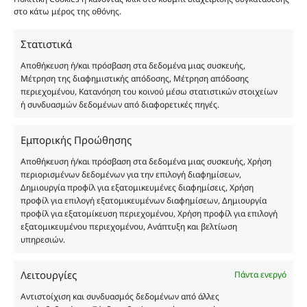
στο κάτω μέρος της οθόνης.
είναι η παραπλάνηση και η εξαπάτηση του
καταναλωτή. Όλα μας τα προϊόντα είναι τύπου, σε
Στατιστικά
χύμα μορφή και είναι εμπνευσμένα από τα
αντίστοιχα αυθεντικά γνωστών οίκων. Οι
Αποθήκευση ή/και πρόσβαση στα δεδομένα μιας συσκευής,
ονομασίες, οι εικόνες και τα σήματα των
Μέτρηση της διαφημιστικής απόδοσης, Μέτρηση απόδοσης
περιεχομένου, Κατανόηση του κοινού μέσω στατιστικών στοιχείων
προϊόντων αποτελούν αναφαίρετη και
ή συνδυασμών δεδομένων από διαφορετικές πηγές.
κατοχυρωμένη εμπορικά ιδιοκτησία των
Δημιουργών-Οίκων. Οι εικόνες ενδέχεται να
Εμπορικής Προώθησης
υπόκεινται σε πνευματικά δικαιώματα.
Με επιφύλαξη κάθε νόμιμου δικαιώματος.
Αποθήκευση ή/και πρόσβαση στα δεδομένα μιας συσκευής, Χρήση
περιορισμένων δεδομένων για την επιλογή διαφημίσεων,
Δημιουργία προφίλ για εξατομικευμένες διαφημίσεις, Χρήση
προφίλ για επιλογή εξατομικευμένων διαφημίσεων, Δημιουργία
προφίλ για εξατομίκευση περιεχομένου, Χρήση προφίλ για επιλογή
Eau de parfum
εξατομικευμένου περιεχομένου, Ανάπτυξη και βελτίωση
υπηρεσιών.
Αγίου Κωνσταντίνου 76
Τ.Κ. 56224, Εύοσμος, Θεσσαλονίκη
Λειτουργίες
Πάντα ενεργό
Τηλ. 2314 016010
Αντιστοίχιση και συνδυασμός δεδομένων από άλλες
ΑΦΜ 803285309