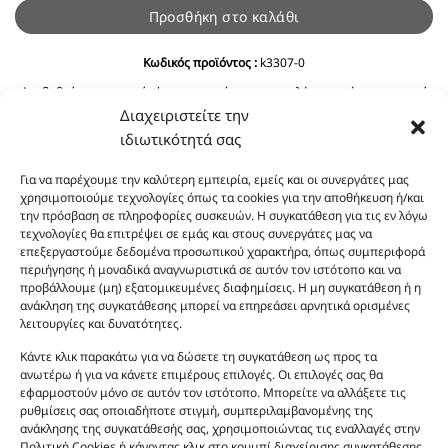
Προσθήκη στο καλάθι
Κωδικός προϊόντος :
k3307-0
Αναβαθμίστε την ατμόσφαιρα του χώρου σας επιλέγοντας έναν κεραμικό
αρωματοποιητή από τη συλλογή μας. Απλώς προσθέστε το αγαπημένο σας
Διαχειριστείτε την
wax melts, , και ένα κερί ρεσώ, και αφήστε τη θερμότητα να
ιδιωτικότητά σας
απελευθερώσει τις ευωδίες που θα γεμίσουν το σπίτι σας με ζεστασιά και
χαλάρωση.
Για να παρέχουμε την καλύτερη εμπειρία, εμείς και οι συνεργάτες μας
χρησιμοποιούμε τεχνολογίες όπως τα cookies για την αποθήκευση ή/και
την πρόσβαση σε πληροφορίες συσκευών. Η συγκατάθεση για τις εν λόγω
τεχνολογίες θα επιτρέψει σε εμάς και στους συνεργάτες μας να
επεξεργαστούμε δεδομένα προσωπικού χαρακτήρα, όπως συμπεριφορά
περιήγησης ή μοναδικά αναγνωριστικά σε αυτόν τον ιστότοπο και να
προβάλλουμε (μη) εξατομικευμένες διαφημίσεις. Η μη συγκατάθεση ή η
ανάκληση της συγκατάθεσης μπορεί να επηρεάσει αρνητικά ορισμένες
λειτουργίες και δυνατότητες.
Οι φωτογραφίες των προϊόντων είναι ενδεικτικές
και δεν είναι προς πώληση το εικονιζόμενο προϊόν.
Κάντε κλικ παρακάτω για να δώσετε τη συγκατάθεση ως προς τα
ανωτέρω ή για να κάνετε επιμέρους επιλογές. Οι επιλογές σας θα
Σκοπός τους είναι η διευκόλυνση της επιλογής σας.
εφαρμοστούν μόνο σε αυτόν τον ιστότοπο. Μπορείτε να αλλάξετε τις
Σε καμία περίπτωση δεν αντιστοιχούν στα
ρυθμίσεις σας οποιαδήποτε στιγμή, συμπεριλαμβανομένης της
αυθεντικά αρώματα και δεν ανταποκρίνονται στην
ανάκλησης της συγκατάθεσής σας, χρησιμοποιώντας τις εναλλαγές στην
πραγματικότητα. Πρόθεση της επιχείρησης μας δεν
Πολιτική Cookies ή κάνοντας κλικ στο κουμπί διαχείρισης συγκατάθεσης