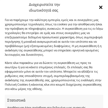
Διαχειριστείτε την
ιδιωτικότητά σας
Για να παρέχουμε την καλύτερη εμπειρία, εμείς και οι συνεργάτες μας
χρησιμοποιούμε τεχνολογίες όπως τα cookies για την αποθήκευση ή/και
την πρόσβαση σε πληροφορίες συσκευών. Η συγκατάθεση για τις εν λόγω
τεχνολογίες θα επιτρέψει σε εμάς και στους συνεργάτες μας να
Οι φωτογραφίες των προϊόντων είναι ενδεικτικές
επεξεργαστούμε δεδομένα προσωπικού χαρακτήρα, όπως συμπεριφορά
και δεν είναι προς πώληση το εικονιζόμενο προϊόν.
περιήγησης ή μοναδικά αναγνωριστικά σε αυτόν τον ιστότοπο και να
Σκοπός τους είναι η διευκόλυνση της επιλογής σας.
προβάλλουμε (μη) εξατομικευμένες διαφημίσεις. Η μη συγκατάθεση ή η
Σε καμία περίπτωση δεν αντιστοιχούν στα
ανάκληση της συγκατάθεσης μπορεί να επηρεάσει αρνητικά ορισμένες
λειτουργίες και δυνατότητες.
αυθεντικά αρώματα και δεν ανταποκρίνονται στην
πραγματικότητα. Πρόθεση της επιχείρησης μας δεν
Κάντε κλικ παρακάτω για να δώσετε τη συγκατάθεση ως προς τα
είναι η παραπλάνηση και η εξαπάτηση του
ανωτέρω ή για να κάνετε επιμέρους επιλογές. Οι επιλογές σας θα
εφαρμοστούν μόνο σε αυτόν τον ιστότοπο. Μπορείτε να αλλάξετε τις
καταναλωτή. Όλα μας τα προϊόντα είναι τύπου, σε
ρυθμίσεις σας οποιαδήποτε στιγμή, συμπεριλαμβανομένης της
χύμα μορφή και είναι εμπνευσμένα από τα
ανάκλησης της συγκατάθεσής σας, χρησιμοποιώντας τις εναλλαγές στην
αντίστοιχα αυθεντικά γνωστών οίκων. Οι
Πολιτική Cookies ή κάνοντας κλικ στο κουμπί διαχείρισης συγκατάθεσης
ονομασίες, οι εικόνες και τα σήματα των
στο κάτω μέρος της οθόνης.
προϊόντων αποτελούν αναφαίρετη και
Στατιστικά
κατοχυρωμένη εμπορικά ιδιοκτησία των
Δημιουργών-Οίκων. Οι εικόνες ενδέχεται να
Αποθήκευση ή/και πρόσβαση στα δεδομένα μιας συσκευής,