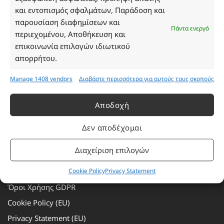
Τετάρτη: 08:30–16:30
και εντοπισμός σφαλμάτων, Παράδοση και
Πέμπτη: 08:30–16:30
παρουσίαση διαφημίσεων και
Παρασκευή: 08:30–16:30
Πάντα ενεργό
περιεχομένου, Αποθήκευση και
Σάββατο - Κυριακή: Κλειστά
επικοινωνία επιλογών ιδιωτικού
απορρήτου.
Πληροφορίες
Manage 1408 vendors
Διαβάστε περισσότερα για αυτούς τους σκοπούς
Εταιρεία
Αποδοχή
Πρόγραμμα Ανταμοιβής
Επικοινωνία
Δεν αποδέχομαι
Τρόποι Πληρωμής
Διαχείριση επιλογών
Τρόποι Αποστολής
Αλλαγές – Επιστροφές
Cookie Policy
Privacy Statement
Όροι Χρήσης GDPR
Cookie Policy (EU)
Privacy Statement (EU)