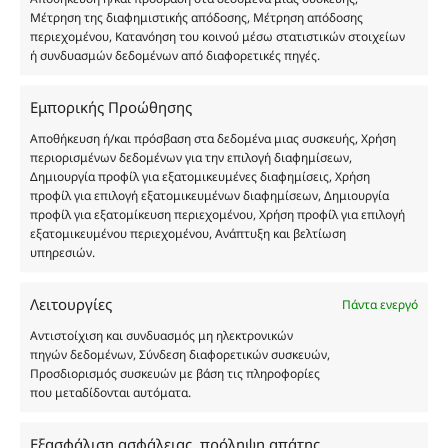
υπόκεινται σε πνευματικά δικαιώματα.
Μέτρηση της διαφημιστικής απόδοσης, Μέτρηση απόδοσης
Με επιφύλαξη κάθε νόμιμου δικαιώματος.
περιεχομένου, Κατανόηση του κοινού μέσω στατιστικών στοιχείων
ή συνδυασμών δεδομένων από διαφορετικές πηγές.
Εμπορικής Προώθησης
Eau de parfum
Αποθήκευση ή/και πρόσβαση στα δεδομένα μιας συσκευής, Χρήση
περιορισμένων δεδομένων για την επιλογή διαφημίσεων,
Αγίου Κωνσταντίνου 76
Δημιουργία προφίλ για εξατομικευμένες διαφημίσεις, Χρήση
προφίλ για επιλογή εξατομικευμένων διαφημίσεων, Δημιουργία
Τ.Κ. 56224, Εύοσμος, Θεσσαλονίκη
προφίλ για εξατομίκευση περιεχομένου, Χρήση προφίλ για επιλογή
Τηλ. 2314 016010
εξατομικευμένου περιεχομένου, Ανάπτυξη και βελτίωση
ΑΦΜ 803285309
υπηρεσιών.
ΓΕΜΗ 193802504000
Λειτουργίες
Πάντα ενεργό
Αντιστοίχιση και συνδυασμός μη ηλεκτρονικών
Ωράριο Καταστήματος
πηγών δεδομένων, Σύνδεση διαφορετικών συσκευών,
Προσδιορισμός συσκευών με βάση τις πληροφορίες
που μεταδίδονται αυτόματα.
Δευτέρα: 08:30–16:30
Τρίτη: 08:30–16:30
Εξασφάλιση ασφάλειας, πρόληψη απάτης