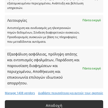
εξατομικευμένου περιεχομένου, Ανάπτυξη και βελτίωση
υπηρεσιών.
Λειτουργίες
Πάντα ενεργό
Αντιστοίχιση και συνδυασμός μη ηλεκτρονικών
πηγών δεδομένων, Σύνδεση διαφορετικών συσκευών,
Οι φωτογραφίες των προϊόντων είναι ενδεικτικές
Προσδιορισμός συσκευών με βάση τις πληροφορίες
και δεν είναι προς πώληση το εικονιζόμενο προϊόν.
που μεταδίδονται αυτόματα.
Σκοπός τους είναι η διευκόλυνση της επιλογής σας.
Σε καμία περίπτωση δεν αντιστοιχούν στα
Εξασφάλιση ασφάλειας, πρόληψη απάτης
αυθεντικά αρώματα και δεν ανταποκρίνονται στην
και εντοπισμός σφαλμάτων, Παράδοση και
πραγματικότητα. Πρόθεση της επιχείρησης μας δεν
παρουσίαση διαφημίσεων και
είναι η παραπλάνηση και η εξαπάτηση του
Πάντα ενεργό
περιεχομένου, Αποθήκευση και
καταναλωτή. Όλα μας τα προϊόντα είναι τύπου, σε
επικοινωνία επιλογών ιδιωτικού
χύμα μορφή και είναι εμπνευσμένα από τα
απορρήτου.
αντίστοιχα αυθεντικά γνωστών οίκων. Οι
ονομασίες, οι εικόνες και τα σήματα των
Manage 1408 vendors
Διαβάστε περισσότερα για αυτούς τους σκοπούς
προϊόντων αποτελούν αναφαίρετη και
κατοχυρωμένη εμπορικά ιδιοκτησία των
Αποδοχή
Δημιουργών-Οίκων. Οι εικόνες ενδέχεται να