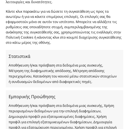
λειτουργίες και δυνατότητες.
καλάθι
Φύλο:
Γυναικεία
Κάντε κλικ παρακάτω για να δώσετε τη συγκατάθεση ως προς τα
Κωδικός προϊόντος :
FP121
ανωτέρω ή για να κάνετε επιμέρους επιλογές. Οι επιλογές σας θα
Νότες:
ΓΛΥΚΑ, ΛΟΥΛΟΥΔΑΤΑ, ΞΥΛΩΔΗ, ΠΟΥΔΡΕΝΙΑ, ΦΡΟΥΤΩΔΗ
εφαρμοστούν μόνο σε αυτόν τον ιστότοπο. Μπορείτε να αλλάξετε τις
Εποχές:
ΑΝΟΙΞΗ, ΦΘΙΝΟΠΩΡΟ, ΧΕΙΜΩΝΑΣ
ρυθμίσεις σας οποιαδήποτε στιγμή, συμπεριλαμβανομένης της
Αρωματική Νότα:
FLORAL, MUSKY, SWEET
ανάκλησης της συγκατάθεσής σας, χρησιμοποιώντας τις εναλλαγές στην
Πολιτική Cookies ή κάνοντας κλικ στο κουμπί διαχείρισης συγκατάθεσης
Άρωμα τύπου που θυμίζει Milione Gold Her
, γλυκό, λουλουδάτο και
στο κάτω μέρος της οθόνης.
πουδρένιο, με φρουτώδεις και ξυλώδεις νότες που προσφέρουν μια
κομψή και θηλυκή αρωματική παρουσία.
Στατιστικά
Ιδανικό για άνοιξη, φθινόπωρο και χειμώνα, με απαλή musk βάση και
Αποθήκευση ή/και πρόσβαση στα δεδομένα μιας συσκευής,
γλυκιά διάρκεια που ξεχωρίζει.
Μέτρηση της διαφημιστικής απόδοσης, Μέτρηση απόδοσης
περιεχομένου, Κατανόηση του κοινού μέσω στατιστικών στοιχείων
Ενισχυμένη σύνθεση με 27% αιθέριο έλαιο και premium γυάλινο μπουκάλι
ή συνδυασμών δεδομένων από διαφορετικές πηγές.
με μεταλλικό σπρέι.
Εμπορικής Προώθησης
Συστατικά:
Alcohol Denat, Aqua, PEG-40 Hydrogenated Castor Oil, Parfum,
Αποθήκευση ή/και πρόσβαση στα δεδομένα μιας συσκευής, Χρήση
Benzyl Alcohol, Benzyl Benzoate, Benzyl Salicylate, Cinnamal, Cinnamyl
περιορισμένων δεδομένων για την επιλογή διαφημίσεων,
Alcohol, Citronellol, Coumarin, Evernia Furfuracea Extract, Evernia
Δημιουργία προφίλ για εξατομικευμένες διαφημίσεις, Χρήση
Prunastri Extract, Eugenol, Geraniol, Hydroxycitronellal, Isoeugenol,
προφίλ για επιλογή εξατομικευμένων διαφημίσεων, Δημιουργία
Limonene, Linalool, CI 19140
προφίλ για εξατομίκευση περιεχομένου, Χρήση προφίλ για επιλογή