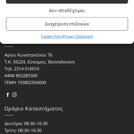
υπόκεινται σε πνευματικά δικαιώματα.
Δεν αποδέχομαι
Με επιφύλαξη κάθε νόμιμου δικαιώματος.
Διαχείριση επιλογών
Cookie Policy
Privacy Statement
Eau de parfum
Αγίου Κωνσταντίνου 76
Τ.Κ. 56224, Εύοσμος, Θεσσαλονίκη
Τηλ. 2314 016010
ΑΦΜ 803285309
ΓΕΜΗ 193802504000
Ωράριο Καταστήματος
Δευτέρα: 08:30–16:30
Τρίτη: 08:30–16:30