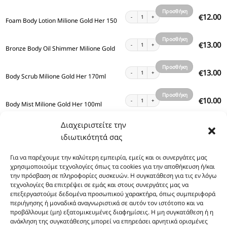
καλάθι
Προσθήκη
Foam Body Lotion Milione Gold Her 150ml ποσό
12.00
€
Foam Body Lotion Milione Gold Her 150ml
στο
καλάθι
Προσθήκη
Bronze Body Oil Shimmer Milione Gold Her 100
13.00
€
Bronze Body Oil Shimmer Milione Gold Her 100ml
στο
καλάθι
Προσθήκη
Body Scrub Milione Gold Her 170ml ποσότητα
13.00
€
Body Scrub Milione Gold Her 170ml
στο
καλάθι
Προσθήκη
Body Mist Milione Gold Her 100ml ποσότητα
10.00
€
Body Mist Milione Gold Her 100ml
στο
καλάθι
Προσθήκη
Διαχειριστείτε την
Body Lotion Milione Gold Her 200ml ποσότητα
12.00
€
Body Lotion Milione Gold Her 200ml
στο
ιδιωτικότητά σας
καλάθι
Προσθήκη
Body Lotion Milione Gold Her 100ml ποσότητα
8.00
€
Για να παρέχουμε την καλύτερη εμπειρία, εμείς και οι συνεργάτες μας
Body Lotion Milione Gold Her 100ml
στο
χρησιμοποιούμε τεχνολογίες όπως τα cookies για την αποθήκευση ή/και
καλάθι
την πρόσβαση σε πληροφορίες συσκευών. Η συγκατάθεση για τις εν λόγω
Προσθήκη
Body Lotion Gold Shimmer Milione Gold Her 20
13.00
€
τεχνολογίες θα επιτρέψει σε εμάς και στους συνεργάτες μας να
Body Lotion Gold Shimmer Milione Gold Her 200ml
στο
επεξεργαστούμε δεδομένα προσωπικού χαρακτήρα, όπως συμπεριφορά
περιήγησης ή μοναδικά αναγνωριστικά σε αυτόν τον ιστότοπο και να
καλάθι
Προσθήκη
Body Butter Milione Gold Her 200ml ποσότητα
12.00
€
προβάλλουμε (μη) εξατομικευμένες διαφημίσεις. Η μη συγκατάθεση ή η
Body Butter Milione Gold Her 200ml
στο
ανάκληση της συγκατάθεσης μπορεί να επηρεάσει αρνητικά ορισμένες