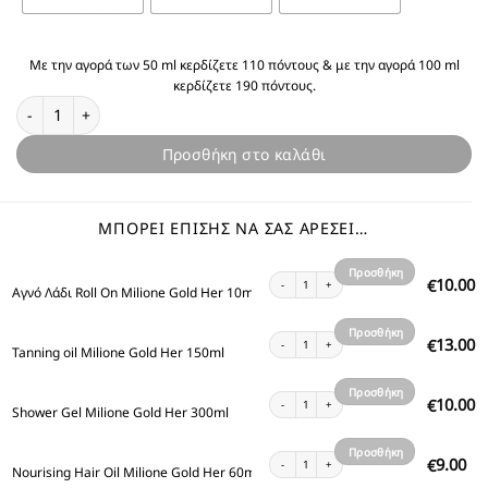
Με την αγορά των 50 ml κερδίζετε 110 πόντους & με την αγορά 100 ml
κερδίζετε 190 πόντους.
Θυμίζει Milione Gold Her ποσότητα
Προσθήκη στο καλάθι
ΜΠΟΡΕΊ ΕΠΊΣΗΣ ΝΑ ΣΑΣ ΑΡΈΣΕΙ…
Προσθήκη
Αγνό Λάδι Roll On Milione Gold Her 10ml ποσότ
10.00
€
Αγνό Λάδι Roll On Milione Gold Her 10ml
στο
καλάθι
Προσθήκη
Tanning oil Milione Gold Her 150ml ποσότητα
13.00
€
Tanning oil Milione Gold Her 150ml
στο
καλάθι
Προσθήκη
Shower Gel Milione Gold Her 300ml ποσότητα
10.00
€
Shower Gel Milione Gold Her 300ml
στο
καλάθι
Προσθήκη
Nourising Hair Oil Milione Gold Her 60ml ποσότ
9.00
€
Nourising Hair Oil Milione Gold Her 60ml
στο