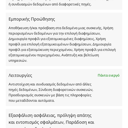
ή συνδυασμών δεδομένων από διαφορετικές πηγές.
Οι φωτογραφίες των προϊόντων είναι ενδεικτικές
Εμπορικής Προώθησης
και δεν είναι προς πώληση το εικονιζόμενο προϊόν.
Αποθήκευση ή/και πρόσβαση στα δεδομένα μιας συσκευής, Χρήση
Σκοπός τους είναι η διευκόλυνση της επιλογής σας.
περιορισμένων δεδομένων για την επιλογή διαφημίσεων,
Σε καμία περίπτωση δεν αντιστοιχούν στα
Δημιουργία προφίλ για εξατομικευμένες διαφημίσεις, Χρήση
αυθεντικά αρώματα και δεν ανταποκρίνονται στην
προφίλ για επιλογή εξατομικευμένων διαφημίσεων, Δημιουργία
πραγματικότητα. Πρόθεση της επιχείρησης μας δεν
προφίλ για εξατομίκευση περιεχομένου, Χρήση προφίλ για επιλογή
εξατομικευμένου περιεχομένου, Ανάπτυξη και βελτίωση
είναι η παραπλάνηση και η εξαπάτηση του
υπηρεσιών.
καταναλωτή. Όλα μας τα προϊόντα είναι τύπου, σε
χύμα μορφή και είναι εμπνευσμένα από τα
Λειτουργίες
αντίστοιχα αυθεντικά γνωστών οίκων. Οι
Πάντα ενεργό
ονομασίες, οι εικόνες και τα σήματα των
Αντιστοίχιση και συνδυασμός δεδομένων από άλλες
προϊόντων αποτελούν αναφαίρετη και
πηγές δεδομένων, Σύνδεση διαφορετικών συσκευών,
κατοχυρωμένη εμπορικά ιδιοκτησία των
Προσδιορισμός συσκευών με βάση τις πληροφορίες
που μεταδίδονται αυτόματα.
Δημιουργών-Οίκων. Οι εικόνες ενδέχεται να
υπόκεινται σε πνευματικά δικαιώματα.
Με επιφύλαξη κάθε νόμιμου δικαιώματος.
Εξασφάλιση ασφάλειας, πρόληψη απάτης
και εντοπισμός σφαλμάτων, Παράδοση και