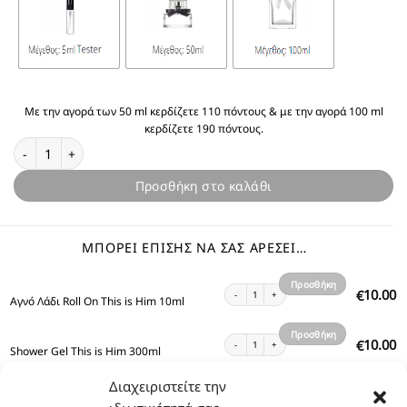
Με την αγορά των 50 ml κερδίζετε 110 πόντους & με την αγορά 100 ml
κερδίζετε 190 πόντους.
Θυμίζει Z&V This is Him ποσότητα
Προσθήκη στο καλάθι
ΜΠΟΡΕΊ ΕΠΊΣΗΣ ΝΑ ΣΑΣ ΑΡΈΣΕΙ…
Προσθήκη
Αγνό Λάδι Roll On This is Him 10ml ποσότητα
10.00
€
Αγνό Λάδι Roll On This is Him 10ml
στο
καλάθι
Προσθήκη
Shower Gel This is Him 300ml ποσότητα
10.00
€
Shower Gel This is Him 300ml
στο
καλάθι
Διαχειριστείτε την
Προσθήκη
Body Lotion This is Him 200ml ποσότητα
12.00
€
Body Lotion This is Him 200ml
στο