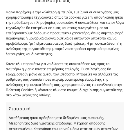
ιδιωτικότητά σας
καλάθι
Προσθήκη
Body Lotion Gold Shimmer This is Him 200ml πο
13.00
€
Για να παρέχουμε την καλύτερη εμπειρία, εμείς και οι συνεργάτες μας
Body Lotion Gold Shimmer This is Him 200ml
στο
χρησιμοποιούμε τεχνολογίες όπως τα cookies για την αποθήκευση ή/και
την πρόσβαση σε πληροφορίες συσκευών. Η συγκατάθεση για τις εν λόγω
καλάθι
Προσθήκη
Body Butter This is Him 200ml ποσότητα
12.00
€
τεχνολογίες θα επιτρέψει σε εμάς και στους συνεργάτες μας να
Body Butter This is Him 200ml
στο
επεξεργαστούμε δεδομένα προσωπικού χαρακτήρα, όπως συμπεριφορά
περιήγησης ή μοναδικά αναγνωριστικά σε αυτόν τον ιστότοπο και να
καλάθι
προβάλλουμε (μη) εξατομικευμένες διαφημίσεις. Η μη συγκατάθεση ή η
Φύλο:
Ανδρικά
ανάκληση της συγκατάθεσης μπορεί να επηρεάσει αρνητικά ορισμένες
Κωδικός προϊόντος :
MP272
λειτουργίες και δυνατότητες.
Νότες:
ΓΛΥΚΑ, ΕΝΤΟΝΑ, ΞΥΛΩΔΗ
Εποχές:
ΦΘΙΝΟΠΩΡΟ, ΧΕΙΜΩΝΑΣ
Κάντε κλικ παρακάτω για να δώσετε τη συγκατάθεση ως προς τα
Αρωματική Νότα:
BALSAMIC, FRESH SPICY, WOODY
ανωτέρω ή για να κάνετε επιμέρους επιλογές. Οι επιλογές σας θα
εφαρμοστούν μόνο σε αυτόν τον ιστότοπο. Μπορείτε να αλλάξετε τις
Συστατικά:
Alcohol Denat, Aqua, PEG-40 Hydrogenated Castor Oil, Parfum,
ρυθμίσεις σας οποιαδήποτε στιγμή, συμπεριλαμβανομένης της
Benzyl Alcohol, Benzyl Benzoate, Benzyl Salicylate, Cinnamal, Cinnamyl
ανάκλησης της συγκατάθεσής σας, χρησιμοποιώντας τις εναλλαγές στην
Alcohol, Citronellol, Coumarin, Evernia Furfuracea Extract, Evernia
Πολιτική Cookies ή κάνοντας κλικ στο κουμπί διαχείρισης συγκατάθεσης
Prunastri Extract, Eugenol, Geraniol, Hydroxycitronellal, Isoeugenol,
στο κάτω μέρος της οθόνης.
Limonene, Linalool, CI 19140
Στατιστικά
Αποθήκευση ή/και πρόσβαση στα δεδομένα μιας συσκευής,
Μέτρηση της διαφημιστικής απόδοσης, Μέτρηση απόδοσης
περιεχομένου, Κατανόηση του κοινού μέσω στατιστικών στοιχείων