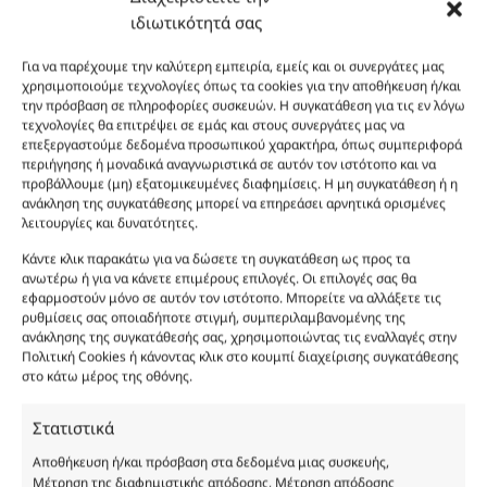
καλάθι
Προσθήκη
Body Lotion This is Her 200ml ποσότητα
ιδιωτικότητά σας
12.00
€
Body Lotion This is Her 200ml
στο
Για να παρέχουμε την καλύτερη εμπειρία, εμείς και οι συνεργάτες μας
καλάθι
Προσθήκη
Body Lotion Gold Shimmer This is Her 200ml πο
13.00
€
χρησιμοποιούμε τεχνολογίες όπως τα cookies για την αποθήκευση ή/και
Body Lotion Gold Shimmer This is Her 200ml
στο
την πρόσβαση σε πληροφορίες συσκευών. Η συγκατάθεση για τις εν λόγω
τεχνολογίες θα επιτρέψει σε εμάς και στους συνεργάτες μας να
καλάθι
Προσθήκη
Body Butter This is Her 200ml ποσότητα
12.00
€
επεξεργαστούμε δεδομένα προσωπικού χαρακτήρα, όπως συμπεριφορά
Body Butter This is Her 200ml
στο
περιήγησης ή μοναδικά αναγνωριστικά σε αυτόν τον ιστότοπο και να
προβάλλουμε (μη) εξατομικευμένες διαφημίσεις. Η μη συγκατάθεση ή η
καλάθι
ανάκληση της συγκατάθεσης μπορεί να επηρεάσει αρνητικά ορισμένες
Φύλο:
Γυναικεία
λειτουργίες και δυνατότητες.
Κωδικός προϊόντος :
FP394
Νότες:
ΓΛΥΚΑ, ΔΡΟΣΕΡΑ, ΚΑΘΑΡΙΟΤΗΤΑΣ, ΞΥΛΩΔΗ
Κάντε κλικ παρακάτω για να δώσετε τη συγκατάθεση ως προς τα
Εποχές:
ΑΝΟΙΞΗ, ΦΘΙΝΟΠΩΡΟ
ανωτέρω ή για να κάνετε επιμέρους επιλογές. Οι επιλογές σας θα
Αρωματική Νότα:
MILKY, SWEET, WOODY
εφαρμοστούν μόνο σε αυτόν τον ιστότοπο. Μπορείτε να αλλάξετε τις
ρυθμίσεις σας οποιαδήποτε στιγμή, συμπεριλαμβανομένης της
Συστατικά:
Alcohol Denat, Aqua, PEG-40 Hydrogenated Castor Oil, Parfum,
ανάκλησης της συγκατάθεσής σας, χρησιμοποιώντας τις εναλλαγές στην
Benzyl Alcohol, Benzyl Benzoate, Benzyl Salicylate, Cinnamal, Cinnamyl
Πολιτική Cookies ή κάνοντας κλικ στο κουμπί διαχείρισης συγκατάθεσης
Alcohol, Citronellol, Coumarin, Evernia Furfuracea Extract, Evernia
στο κάτω μέρος της οθόνης.
Prunastri Extract, Eugenol, Geraniol, Hydroxycitronellal, Isoeugenol,
Limonene, Linalool, CI 19140
Στατιστικά
Αποθήκευση ή/και πρόσβαση στα δεδομένα μιας συσκευής,
Μέτρηση της διαφημιστικής απόδοσης, Μέτρηση απόδοσης