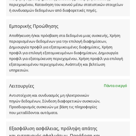
περιεχομένου, Κατανόηση του κοινού μέσω στατιστικών στοιχείων
ή συνδυασμών δεδομένων από διαφορετικές πηγές.
Εμπορικής Προώθησης
Οι φωτογραφίες των προϊόντων είναι ενδεικτικές
και δεν είναι προς πώληση το εικονιζόμενο προϊόν.
Αποθήκευση ή/και πρόσβαση στα δεδομένα μιας συσκευής, Χρήση
περιορισμένων δεδομένων για την επιλογή διαφημίσεων,
Σκοπός τους είναι η διευκόλυνση της επιλογής σας.
Δημιουργία προφίλ για εξατομικευμένες διαφημίσεις, Χρήση
Σε καμία περίπτωση δεν αντιστοιχούν στα
προφίλ για επιλογή εξατομικευμένων διαφημίσεων, Δημιουργία
αυθεντικά αρώματα και δεν ανταποκρίνονται στην
προφίλ για εξατομίκευση περιεχομένου, Χρήση προφίλ για επιλογή
πραγματικότητα. Πρόθεση της επιχείρησης μας δεν
εξατομικευμένου περιεχομένου, Ανάπτυξη και βελτίωση
υπηρεσιών.
είναι η παραπλάνηση και η εξαπάτηση του
καταναλωτή. Όλα μας τα προϊόντα είναι τύπου, σε
χύμα μορφή και είναι εμπνευσμένα από τα
Λειτουργίες
Πάντα ενεργό
αντίστοιχα αυθεντικά γνωστών οίκων. Οι
Αντιστοίχιση και συνδυασμός μη ηλεκτρονικών
ονομασίες, οι εικόνες και τα σήματα των
πηγών δεδομένων, Σύνδεση διαφορετικών συσκευών,
προϊόντων αποτελούν αναφαίρετη και
Προσδιορισμός συσκευών με βάση τις πληροφορίες
κατοχυρωμένη εμπορικά ιδιοκτησία των
που μεταδίδονται αυτόματα.
Δημιουργών-Οίκων. Οι εικόνες ενδέχεται να
υπόκεινται σε πνευματικά δικαιώματα.
Εξασφάλιση ασφάλειας, πρόληψη απάτης
Με επιφύλαξη κάθε νόμιμου δικαιώματος.
και εντοπισμός σφαλμάτων, Παράδοση και