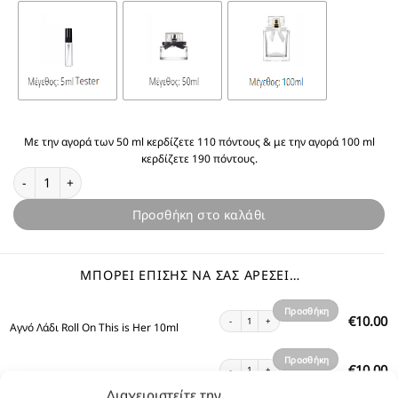
Με την αγορά των 50 ml κερδίζετε 110 πόντους & με την αγορά 100 ml
κερδίζετε 190 πόντους.
Θυμίζει Z&V This is Her ποσότητα
Προσθήκη στο καλάθι
ΜΠΟΡΕΊ ΕΠΊΣΗΣ ΝΑ ΣΑΣ ΑΡΈΣΕΙ…
Προσθήκη
Αγνό Λάδι Roll On This is Her 10ml ποσότητα
10.00
€
Αγνό Λάδι Roll On This is Her 10ml
στο
καλάθι
Προσθήκη
Shower Gel This is Her 300ml ποσότητα
10.00
€
Shower Gel This is Her 300ml
στο
Διαχειριστείτε την