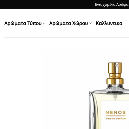
Skip
Ενισχυμένα Αρώματ
to
content
Αρώματα Τύπου
Αρώματα Χώρου
Kαλλυντικα