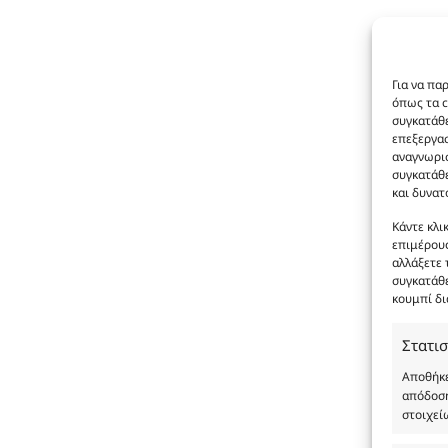
Για να πα
όπως τα c
συγκατάθε
επεξεργα
αναγνωρισ
συγκατάθε
και δυνατ
Κάντε κλι
επιμέρους
αλλάξετε 
συγκατάθε
κουμπί δι
Στατισ
Αποθήκε
απόδοση
στοιχεί