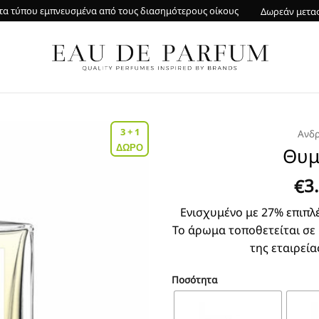
α τύπου εμπνευσμένα από τους διασημότερους οίκους
Δωρεάν μετα
3 + 1
Ανδρ
ΔΩΡΟ
Θυμ
3
€
Ενισχυμένο με 27% επιπλέ
Το άρωμα τοποθετείται σε
της εταιρεία
Ποσότητα