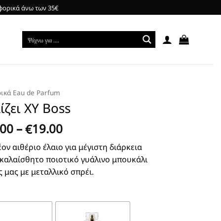
φορικά άνω των 35€
ικά Eau de Parfum
ίζει XY Boss
Price
.00
–
19.00
€
range:
ον αιθέριο έλαιο για μέγιστη διάρκεια
€3.00
 καλαίσθητο ποιοτικό γυάλινο μπουκάλι
through
ς μας με μεταλλικό σπρέι.
€19.00