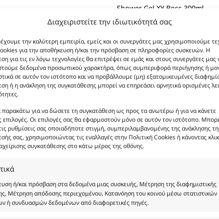
Shower Gel XY Boss 300ml
Διαχειριστείτε την ιδιωτικότητά σας
Body Lotion XY Boss 200ml
ρέχουμε την καλύτερη εμπειρία, εμείς και οι συνεργάτες μας χρησιμοποιούμε τε
ookies για την αποθήκευση ή/και την πρόσβαση σε πληροφορίες συσκευών. Η
ση για τις εν λόγω τεχνολογίες θα επιτρέψει σε εμάς και στους συνεργάτες μας 
Body Lotion Gold Shimmer XY
στούμε δεδομένα προσωπικού χαρακτήρα, όπως συμπεριφορά περιήγησης ή μο
τικά σε αυτόν τον ιστότοπο και να προβάλλουμε (μη) εξατομικευμένες διαφημίσ
ση ή η ανάκληση της συγκατάθεσης μπορεί να επηρεάσει αρνητικά ορισμένες λε
ότητες.
Body Butter XY Boss 200ml
κ παρακάτω για να δώσετε τη συγκατάθεση ως προς τα ανωτέρω ή για να κάνετε
Φ
 επιλογές. Οι επιλογές σας θα εφαρμοστούν μόνο σε αυτόν τον ιστότοπο. Μπορε
τις ρυθμίσεις σας οποιαδήποτε στιγμή, συμπεριλαμβανομένης της ανάκλησης τη
Κωδικός
σής σας, χρησιμοποιώντας τις εναλλαγές στην Πολιτική Cookies ή κάνοντας κλικ
Νότες:
ΔΡΟΣΕ
αχείρισης συγκατάθεσης στο κάτω μέρος της οθόνης.
Εποχές:
Αρωματική Ν
τικά
υση ή/και πρόσβαση στα δεδομένα μιας συσκευής, Μέτρηση της διαφημιστικής
Συστατικά:
Alcohol Denat, 
ς, Μέτρηση απόδοσης περιεχομένου, Κατανόηση του κοινού μέσω στατιστικών
Parfum, Benzyl Alcohol,
ων ή συνδυασμών δεδομένων από διαφορετικές πηγές.
Cinnamal, Cinnamyl Alc