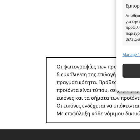
Εμπορ
Αποθήκε
για την
προφίλ 
περιεχο
βελτίωσ
Manage 1
Λειτου
Αντιστο
Οι φωτογραφίες των προϊόντων είνα
διαφορε
διευκόλυνση της επιλογής σας. Σε
που μετ
πραγματικότητα. Πρόθεση της επιχ
προϊόντα είναι τύπου, σε χύμα μορ
Εξασφ
εικόνες και τα σήματα των προϊό
σφαλμ
Οι εικόνες ενδέχεται να υπόκειντα
περιε
Με επιφύλαξη κάθε νόμιμου δικαι
ιδιωτ