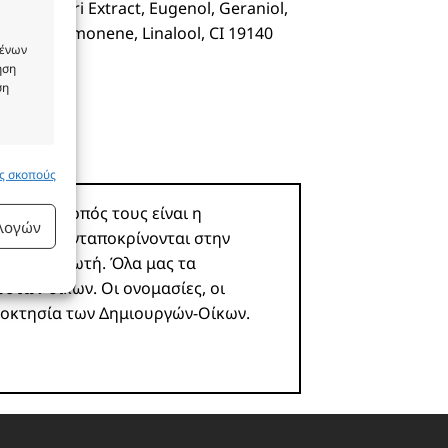
a Prunastri Extract, Eugenol, Geraniol,
eugenol, Limonene, Linalool, CI 19140
μένων
ήση
ση
υς σκοπούς
 ενεργό
ροϊόν. Σκοπός τους είναι η
ιλογών
 και δεν ανταποκρίνονται στην
υ καταναλωτή. Όλα μας τα
ωστών οίκων. Οι ονομασίες, οι
ιοκτησία των Δημιουργών-Οίκων.
 ενεργό