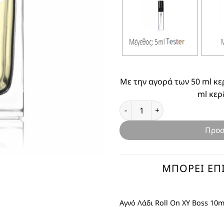
Με την αγορά των 50 ml κε
ml κερ
Θυμίζει XY Boss ποσότητα
Προσ
ΜΠΟΡΕΊ ΕΠΊ
Αγνό Λάδι Roll On XY Boss 10m