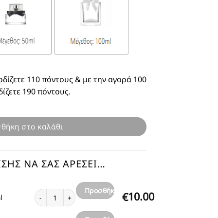
ρδίζετε 110 πόντους & με την αγορά 100
δίζετε 190 πόντους.
θήκη στο καλάθι
ΣΗΣ ΝΑ ΣΑΣ ΑΡΈΣΕΙ…
Προσθήκη
Αγνό Λάδι Roll On XY Boss 10ml ποσότητα
10.00
€
l
στο