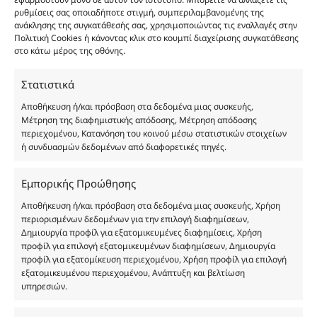
εφαρμοστούν μόνο σε αυτόν τον ιστότοπο. Μπορείτε να αλλάξετε τις
καλάθι
ρυθμίσεις σας οποιαδήποτε στιγμή, συμπεριλαμβανομένης της
Προσθήκη
Body Butter White Musk 200ml ποσότητα
12.00
€
ανάκλησης της συγκατάθεσής σας, χρησιμοποιώντας τις εναλλαγές στην
Body Butter White Musk 200ml
στο
Πολιτική Cookies ή κάνοντας κλικ στο κουμπί διαχείρισης συγκατάθεσης
καλάθι
στο κάτω μέρος της οθόνης.
Φύλο:
Γυναικεία
Κωδικός προϊόντος :
FP119
Στατιστικά
Νότες:
ΔΡΟΣΕΡΑ, ΚΑΘΑΡΙΟΤΗΤΑΣ, ΛΟΥΛΟΥΔΑΤΑ
Αποθήκευση ή/και πρόσβαση στα δεδομένα μιας συσκευής,
Εποχές:
ΑΝΟΙΞΗ, ΚΑΛΟΚΑΙΡΙ
Μέτρηση της διαφημιστικής απόδοσης, Μέτρηση απόδοσης
Αρωματική Νότα:
FLORAL, WOODY MUSK
περιεχομένου, Κατανόηση του κοινού μέσω στατιστικών στοιχείων
Συστατικά:
Alcohol Denat, Aqua, PEG-40 Hydrogenated Castor Oil, Parfum,
ή συνδυασμών δεδομένων από διαφορετικές πηγές.
Benzyl Alcohol, Benzyl Benzoate, Benzyl Salicylate, Cinnamal, Cinnamyl
Alcohol, Citronellol, Coumarin, Evernia Furfuracea Extract, Evernia
Εμπορικής Προώθησης
Prunastri Extract, Eugenol, Geraniol, Hydroxycitronellal, Isoeugenol,
Limonene, Linalool, CI 19140
Αποθήκευση ή/και πρόσβαση στα δεδομένα μιας συσκευής, Χρήση
περιορισμένων δεδομένων για την επιλογή διαφημίσεων,
Δημιουργία προφίλ για εξατομικευμένες διαφημίσεις, Χρήση
προφίλ για επιλογή εξατομικευμένων διαφημίσεων, Δημιουργία
προφίλ για εξατομίκευση περιεχομένου, Χρήση προφίλ για επιλογή
εξατομικευμένου περιεχομένου, Ανάπτυξη και βελτίωση
υπηρεσιών.
Οι φωτογραφίες των προϊόντων είναι ενδεικτικές