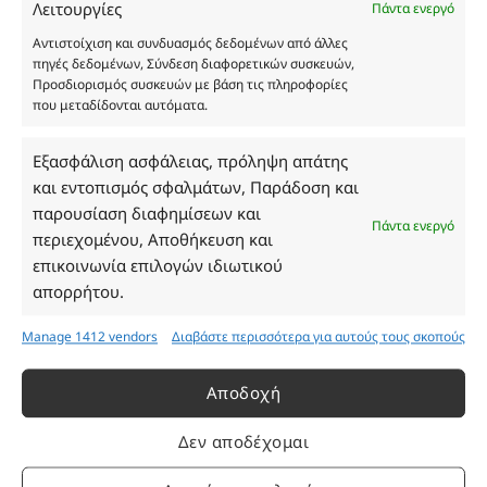
Λειτουργίες
Πάντα ενεργό
και δεν είναι προς πώληση το εικονιζόμενο προϊόν.
Σκοπός τους είναι η διευκόλυνση της επιλογής σας.
Αντιστοίχιση και συνδυασμός δεδομένων από άλλες
πηγές δεδομένων, Σύνδεση διαφορετικών συσκευών,
Σε καμία περίπτωση δεν αντιστοιχούν στα
Προσδιορισμός συσκευών με βάση τις πληροφορίες
αυθεντικά αρώματα και δεν ανταποκρίνονται στην
που μεταδίδονται αυτόματα.
πραγματικότητα. Πρόθεση της επιχείρησης μας δεν
είναι η παραπλάνηση και η εξαπάτηση του
Εξασφάλιση ασφάλειας, πρόληψη απάτης
καταναλωτή. Όλα μας τα προϊόντα είναι τύπου, σε
και εντοπισμός σφαλμάτων, Παράδοση και
χύμα μορφή και είναι εμπνευσμένα από τα
παρουσίαση διαφημίσεων και
αντίστοιχα αυθεντικά γνωστών οίκων. Οι
Πάντα ενεργό
περιεχομένου, Αποθήκευση και
ονομασίες, οι εικόνες και τα σήματα των
επικοινωνία επιλογών ιδιωτικού
προϊόντων αποτελούν αναφαίρετη και
απορρήτου.
κατοχυρωμένη εμπορικά ιδιοκτησία των
Δημιουργών-Οίκων. Οι εικόνες ενδέχεται να
Manage 1412 vendors
Διαβάστε περισσότερα για αυτούς τους σκοπούς
υπόκεινται σε πνευματικά δικαιώματα.
Με επιφύλαξη κάθε νόμιμου δικαιώματος.
Αποδοχή
Δεν αποδέχομαι
Eau de parfum