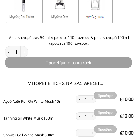
Με την αγορά των 50 ml κερδίζετε 110 πόντους & με την αγορά 100 ml
κερδίζετε 190 πόντους.
Θυμίζει White Musk ποσότητα
Προσθήκη στο καλάθι
ΜΠΟΡΕΊ ΕΠΊΣΗΣ ΝΑ ΣΑΣ ΑΡΈΣΕΙ…
Προσθήκη
Αγνό Λάδι Roll On White Musk 10ml ποσότητα
10.00
€
Αγνό Λάδι Roll On White Musk 10ml
στο
καλάθι
Προσθήκη
Tanning oil White Musk 150ml ποσότητα
13.00
€
Tanning oil White Musk 150ml
στο
καλάθι
Προσθήκη
Shower Gel White Musk 300ml ποσότητα
10.00
€
Shower Gel White Musk 300ml
στο