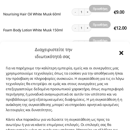
καλάθι
Προσθήκη
Nourising Hair Oil White Musk 60ml ποσότητα
9.00
€
Nourising Hair Oil White Musk 60ml
στο
καλάθι
Προσθήκη
Foam Body Lotion White Musk 150ml ποσότητα
12.00
€
Foam Body Lotion White Musk 150ml
στο
καλάθι
Προσθήκη
Bronze Body Oil Shimmer White Musk 100ml πο
13.00
€
Bronze Body Oil Shimmer White Musk 100ml
στο
Διαχειριστείτε την
καλάθι
ιδιωτικότητά σας
Προσθήκη
Body Scrub White Musk 170ml ποσότητα
13.00
€
Body Scrub White Musk 170ml
στο
Για να παρέχουμε την καλύτερη εμπειρία, εμείς και οι συνεργάτες μας
καλάθι
Προσθήκη
χρησιμοποιούμε τεχνολογίες όπως τα cookies για την αποθήκευση ή/και
Body Mist White Musk 100ml ποσότητα
10.00
€
Body Mist White Musk 100ml
την πρόσβαση σε πληροφορίες συσκευών. Η συγκατάθεση για τις εν λόγω
στο
τεχνολογίες θα επιτρέψει σε εμάς και στους συνεργάτες μας να
καλάθι
επεξεργαστούμε δεδομένα προσωπικού χαρακτήρα, όπως συμπεριφορά
Προσθήκη
Body Lotion White Musk 200ml ποσότητα
12.00
€
Body Lotion White Musk 200ml
περιήγησης ή μοναδικά αναγνωριστικά σε αυτόν τον ιστότοπο και να
στο
προβάλλουμε (μη) εξατομικευμένες διαφημίσεις. Η μη συγκατάθεση ή η
καλάθι
ανάκληση της συγκατάθεσης μπορεί να επηρεάσει αρνητικά ορισμένες
Προσθήκη
Body Lotion White Musk 100ml ποσότητα
8.00
€
Body Lotion White Musk 100ml
λειτουργίες και δυνατότητες.
στο
καλάθι
Κάντε κλικ παρακάτω για να δώσετε τη συγκατάθεση ως προς τα
Προσθήκη
Body Lotion Gold Shimmer White Musk 200ml π
13.00
€
ανωτέρω ή για να κάνετε επιμέρους επιλογές. Οι επιλογές σας θα
Body Lotion Gold Shimmer White Musk 200ml
στο