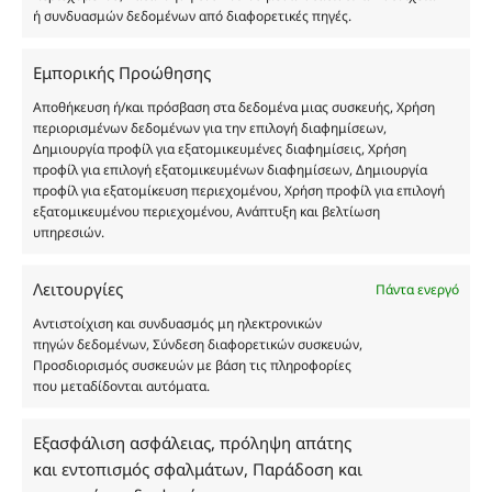
ή συνδυασμών δεδομένων από διαφορετικές πηγές.
Οι φωτογραφίες των προϊόντων είναι ενδεικτικές
Εμπορικής Προώθησης
και δεν είναι προς πώληση το εικονιζόμενο προϊόν.
Αποθήκευση ή/και πρόσβαση στα δεδομένα μιας συσκευής, Χρήση
Σκοπός τους είναι η διευκόλυνση της επιλογής σας.
περιορισμένων δεδομένων για την επιλογή διαφημίσεων,
Σε καμία περίπτωση δεν αντιστοιχούν στα
Δημιουργία προφίλ για εξατομικευμένες διαφημίσεις, Χρήση
αυθεντικά αρώματα και δεν ανταποκρίνονται στην
προφίλ για επιλογή εξατομικευμένων διαφημίσεων, Δημιουργία
πραγματικότητα. Πρόθεση της επιχείρησης μας δεν
προφίλ για εξατομίκευση περιεχομένου, Χρήση προφίλ για επιλογή
εξατομικευμένου περιεχομένου, Ανάπτυξη και βελτίωση
είναι η παραπλάνηση και η εξαπάτηση του
υπηρεσιών.
καταναλωτή. Όλα μας τα προϊόντα είναι τύπου, σε
χύμα μορφή και είναι εμπνευσμένα από τα
Λειτουργίες
αντίστοιχα αυθεντικά γνωστών οίκων. Οι
Πάντα ενεργό
ονομασίες, οι εικόνες και τα σήματα των
Αντιστοίχιση και συνδυασμός μη ηλεκτρονικών
προϊόντων αποτελούν αναφαίρετη και
πηγών δεδομένων, Σύνδεση διαφορετικών συσκευών,
κατοχυρωμένη εμπορικά ιδιοκτησία των
Προσδιορισμός συσκευών με βάση τις πληροφορίες
που μεταδίδονται αυτόματα.
Δημιουργών-Οίκων. Οι εικόνες ενδέχεται να
υπόκεινται σε πνευματικά δικαιώματα.
Με επιφύλαξη κάθε νόμιμου δικαιώματος.
Εξασφάλιση ασφάλειας, πρόληψη απάτης
και εντοπισμός σφαλμάτων, Παράδοση και