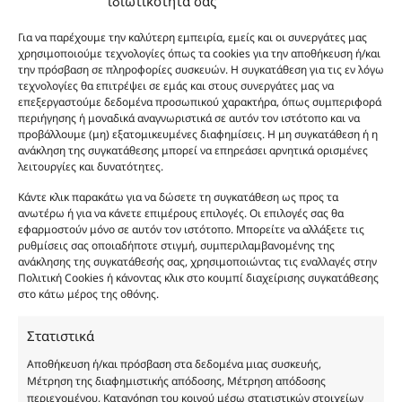
ιδιωτικότητά σας
καλάθι
Προσθήκη
Body Lotion Gold Shimmer Vanilla 28 200ml ποσ
13.00
€
Για να παρέχουμε την καλύτερη εμπειρία, εμείς και οι συνεργάτες μας
Body Lotion Gold Shimmer Vanilla 28 200ml
στο
χρησιμοποιούμε τεχνολογίες όπως τα cookies για την αποθήκευση ή/και
την πρόσβαση σε πληροφορίες συσκευών. Η συγκατάθεση για τις εν λόγω
καλάθι
Προσθήκη
Body Butter Vanilla 28 200ml ποσότητα
12.00
€
τεχνολογίες θα επιτρέψει σε εμάς και στους συνεργάτες μας να
Body Butter Vanilla 28 200ml
στο
επεξεργαστούμε δεδομένα προσωπικού χαρακτήρα, όπως συμπεριφορά
περιήγησης ή μοναδικά αναγνωριστικά σε αυτόν τον ιστότοπο και να
καλάθι
προβάλλουμε (μη) εξατομικευμένες διαφημίσεις. Η μη συγκατάθεση ή η
Φύλο:
Ανδρικά
ανάκληση της συγκατάθεσης μπορεί να επηρεάσει αρνητικά ορισμένες
Κωδικός προϊόντος :
MP247
λειτουργίες και δυνατότητες.
Νότες:
ΓΛΥΚΑ, ΔΡΟΣΕΡΑ, ΞΥΛΩΔΗ, ΠΟΥΔΡΕΝΙΑ
Εποχές:
ΑΝΟΙΞΗ, ΚΑΛΟΚΑΙΡΙ
Κάντε κλικ παρακάτω για να δώσετε τη συγκατάθεση ως προς τα
Αρωματική Νότα:
MUSKY, SWEET, VANILLA
ανωτέρω ή για να κάνετε επιμέρους επιλογές. Οι επιλογές σας θα
εφαρμοστούν μόνο σε αυτόν τον ιστότοπο. Μπορείτε να αλλάξετε τις
Συστατικά:
Alcohol Denat, Aqua, PEG-40 Hydrogenated Castor Oil, Parfum,
ρυθμίσεις σας οποιαδήποτε στιγμή, συμπεριλαμβανομένης της
Benzyl Alcohol, Benzyl Benzoate, Benzyl Salicylate, Cinnamal, Cinnamyl
ανάκλησης της συγκατάθεσής σας, χρησιμοποιώντας τις εναλλαγές στην
Alcohol, Citronellol, Coumarin, Evernia Furfuracea Extract, Evernia
Πολιτική Cookies ή κάνοντας κλικ στο κουμπί διαχείρισης συγκατάθεσης
Prunastri Extract, Eugenol, Geraniol, Hydroxycitronellal, Isoeugenol,
στο κάτω μέρος της οθόνης.
Limonene, Linalool, CI 19140
Στατιστικά
Αποθήκευση ή/και πρόσβαση στα δεδομένα μιας συσκευής,
Μέτρηση της διαφημιστικής απόδοσης, Μέτρηση απόδοσης
περιεχομένου, Κατανόηση του κοινού μέσω στατιστικών στοιχείων