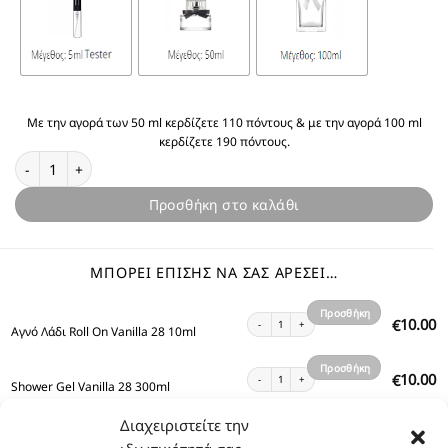
Με την αγορά των 50 ml κερδίζετε 110 πόντους & με την αγορά 100 ml
κερδίζετε 190 πόντους.
Θυμίζει Vanilla 28 ποσότητα
Προσθήκη στο καλάθι
ΜΠΟΡΕΊ ΕΠΊΣΗΣ ΝΑ ΣΑΣ ΑΡΈΣΕΙ…
Προσθήκη
Αγνό Λάδι Roll On Vanilla 28 10ml ποσότητα
10.00
€
Αγνό Λάδι Roll On Vanilla 28 10ml
στο
καλάθι
Προσθήκη
Shower Gel Vanilla 28 300ml ποσότητα
10.00
€
Shower Gel Vanilla 28 300ml
στο
καλάθι
Διαχειριστείτε την
Προσθήκη
Body Lotion Vanilla 28 200ml ποσότητα
12.00
€
Body Lotion Vanilla 28 200ml
στο