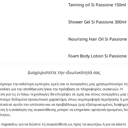
Tanning oil Si Passione 150ml
Shower Gel Si Passione 300ml
Nourising Hair Oil Si Passione
Foam Body Lotion Si Passione
Διαχειριστείτε την ιδιωτικότητά σας
Bronze Body Oil Shimmer Si P
ρέχουμε την καλύτερη εμπειρία, εμείς και οι συνεργάτες μας χρησιμοποιούμε τε
ookies για την αποθήκευση ή/και την πρόσβαση σε πληροφορίες συσκευών. Η
Body Scrub Si Passione 170ml
ση για τις εν λόγω τεχνολογίες θα επιτρέψει σε εμάς και στους συνεργάτες μας 
στούμε δεδομένα προσωπικού χαρακτήρα, όπως συμπεριφορά περιήγησης ή μο
τικά σε αυτόν τον ιστότοπο και να προβάλλουμε (μη) εξατομικευμένες διαφημίσ
Body Mist Si Passione 100ml
ση ή η ανάκληση της συγκατάθεσης μπορεί να επηρεάσει αρνητικά ορισμένες λε
ότητες.
Body Lotion Si Passione 200ml
κ παρακάτω για να δώσετε τη συγκατάθεση ως προς τα ανωτέρω ή για να κάνετε