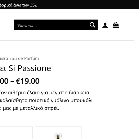
φορικά άνω των 35€
ικεία Eau de Parfum
ει Si Passione
Price
.00
–
19.00
€
range:
ον αιθέριο έλαιο για μέγιστη διάρκεια
€3.00
 καλαίσθητο ποιοτικό γυάλινο μπουκάλι
through
ς μας με μεταλλικό σπρέι.
€19.00