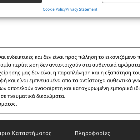
Hydroxycitronellal, Iso
αδίδονται αυτόματα.
Cookie Policy
Privacy Statement
άλιση ασφάλειας, πρόληψη απάτης και εντοπισμός
άτων, Παράδοση και παρουσίαση διαφημίσεων και
Πάντα
χομένου, Αποθήκευση και επικοινωνία επιλογών
ικού απορρήτου.
ι ενδεικτικές και δεν είναι προς πώληση το εικονιζόμενο π
 καμία περίπτωση δεν αντιστοιχούν στα αυθεντικά αρώματα
είρησης μας δεν είναι η παραπλάνηση και η εξαπάτηση το
φή και είναι εμπνευσμένα από τα αντίστοιχα αυθεντικά γν
ντων αποτελούν αναφαίρετη και κατοχυρωμένη εμπορικά ιδ
ι σε πνευματικά δικαιώματα.
ώματος.
ριο Καταστήματος
Πληροφορίες