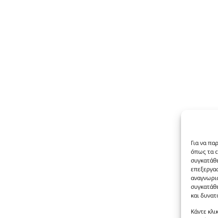
Για να πα
όπως τα c
συγκατάθε
επεξεργα
αναγνωρισ
συγκατάθε
και δυνατ
Κάντε κλι