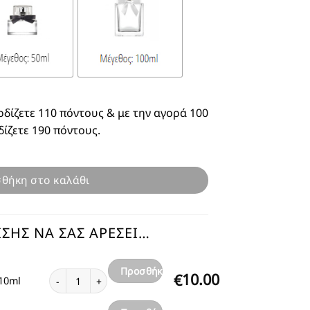
ρδίζετε 110 πόντους & με την αγορά 100
δίζετε 190 πόντους.
θήκη στο καλάθι
ΣΗΣ ΝΑ ΣΑΣ ΑΡΈΣΕΙ…
Προσθήκη
Αγνό Λάδι Roll On Si Passione 10ml ποσότητα
10.00
€
 10ml
στο