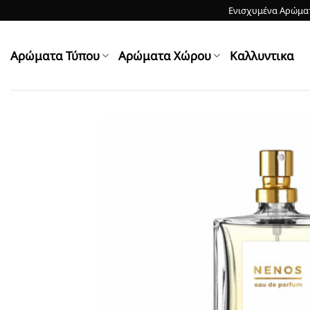
Skip
Ενισχυμένα Αρώματ
to
content
Αρώματα Τύπου
Αρώματα Χώρου
Kαλλυντικα