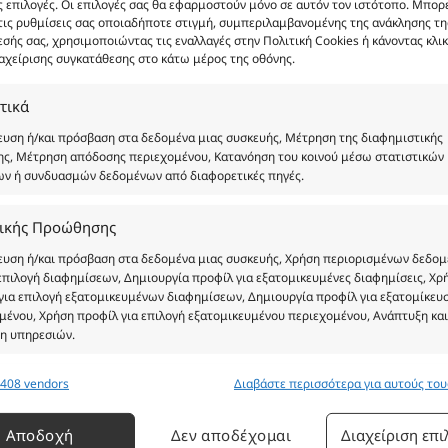
 επιλογές. Οι επιλογές σας θα εφαρμοστούν μόνο σε αυτόν τον ιστότοπο. Μπορε
τις ρυθμίσεις σας οποιαδήποτε στιγμή, συμπεριλαμβανομένης της ανάκλησης τη
σής σας, χρησιμοποιώντας τις εναλλαγές στην Πολιτική Cookies ή κάνοντας κλικ
Body Lotion Gold Shimmer Si 
αχείρισης συγκατάθεσης στο κάτω μέρος της οθόνης.
τικά
Body Lotion Si Passione 100ml
υση ή/και πρόσβαση στα δεδομένα μιας συσκευής, Μέτρηση της διαφημιστικής
ς, Μέτρηση απόδοσης περιεχομένου, Κατανόηση του κοινού μέσω στατιστικών
Body Butter Si Passione 200ml
ων ή συνδυασμών δεδομένων από διαφορετικές πηγές.
Φ
ικής Προώθησης
Κωδικό
υση ή/και πρόσβαση στα δεδομένα μιας συσκευής, Χρήση περιορισμένων δεδο
Νότες:
ΔΡΟΣΕΡΑ
 επιλογή διαφημίσεων, Δημιουργία προφίλ για εξατομικευμένες διαφημίσεις, Χρ
Εποχές:
Α
για επιλογή εξατομικευμένων διαφημίσεων, Δημιουργία προφίλ για εξατομίκευ
Αρωματική Νότ
μένου, Χρήση προφίλ για επιλογή εξατομικευμένου περιεχομένου, Ανάπτυξη και
η υπηρεσιών.
Συστατικά:
Alcohol Denat, 
Parfum, Benzyl Alcohol,
408 vendors
Διαβάστε περισσότερα για αυτούς το
ργίες
Πάντα
Cinnamal, Cinnamyl Alc
ίχιση και συνδυασμός μη ηλεκτρονικών πηγών δεδομένων, Σύνδεση
Furfuracea Extract, Everni
Αποδοχή
Δεν αποδέχομαι
Διαχείριση επ
τικών συσκευών, Προσδιορισμός συσκευών με βάση τις πληροφορίες