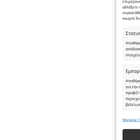
επιμέρους
αλλάξετε 
συγκατάθε
κουμπί δι
Στατισ
Αποθήκε
απόδοση
στοιχεί
Εμπορ
Αποθήκε
για την
προφίλ 
περιεχο
βελτίωσ
Manage 1
Λειτου
Αντιστο
διαφορε