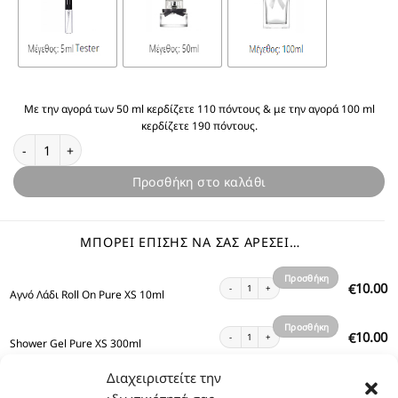
Με την αγορά των 50 ml κερδίζετε 110 πόντους & με την αγορά 100 ml
κερδίζετε 190 πόντους.
Θυμίζει Pure XS ποσότητα
Προσθήκη στο καλάθι
ΜΠΟΡΕΊ ΕΠΊΣΗΣ ΝΑ ΣΑΣ ΑΡΈΣΕΙ…
Προσθήκη
Αγνό Λάδι Roll On Pure XS 10ml ποσότητα
10.00
€
Αγνό Λάδι Roll On Pure XS 10ml
στο
καλάθι
Προσθήκη
Shower Gel Pure XS 300ml ποσότητα
10.00
€
Shower Gel Pure XS 300ml
στο
καλάθι
Διαχειριστείτε την
Προσθήκη
Body Lotion Pure XS 200ml ποσότητα
12.00
€
Body Lotion Pure XS 200ml
στο