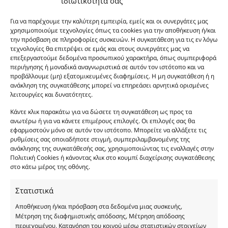
ιδιωτικότητά σας
καλάθι
Προσθήκη
Body Lotion Gold Shimmer Pure XS 200ml ποσό
13.00
€
Για να παρέχουμε την καλύτερη εμπειρία, εμείς και οι συνεργάτες μας
Body Lotion Gold Shimmer Pure XS 200ml
στο
χρησιμοποιούμε τεχνολογίες όπως τα cookies για την αποθήκευση ή/και
την πρόσβαση σε πληροφορίες συσκευών. Η συγκατάθεση για τις εν λόγω
καλάθι
Προσθήκη
Body Butter Pure XS 200ml ποσότητα
12.00
€
τεχνολογίες θα επιτρέψει σε εμάς και στους συνεργάτες μας να
Body Butter Pure XS 200ml
στο
επεξεργαστούμε δεδομένα προσωπικού χαρακτήρα, όπως συμπεριφορά
περιήγησης ή μοναδικά αναγνωριστικά σε αυτόν τον ιστότοπο και να
καλάθι
προβάλλουμε (μη) εξατομικευμένες διαφημίσεις. Η μη συγκατάθεση ή η
Φύλο:
Ανδρικά
ανάκληση της συγκατάθεσης μπορεί να επηρεάσει αρνητικά ορισμένες
Κωδικός προϊόντος :
MP234
λειτουργίες και δυνατότητες.
Νότες:
ΓΛΥΚΑ, ΕΝΤΟΝΑ, ΞΥΛΩΔΗ
Εποχές:
ΦΘΙΝΟΠΩΡΟ, ΧΕΙΜΩΝΑΣ
Κάντε κλικ παρακάτω για να δώσετε τη συγκατάθεση ως προς τα
Αρωματική Νότα:
BALSAMIC, SMOKY, VANILLA
ανωτέρω ή για να κάνετε επιμέρους επιλογές. Οι επιλογές σας θα
εφαρμοστούν μόνο σε αυτόν τον ιστότοπο. Μπορείτε να αλλάξετε τις
Συστατικά:
Alcohol Denat, Aqua, PEG-40 Hydrogenated Castor Oil, Parfum,
ρυθμίσεις σας οποιαδήποτε στιγμή, συμπεριλαμβανομένης της
Benzyl Alcohol, Benzyl Benzoate, Benzyl Salicylate, Cinnamal, Cinnamyl
ανάκλησης της συγκατάθεσής σας, χρησιμοποιώντας τις εναλλαγές στην
Alcohol, Citronellol, Coumarin, Evernia Furfuracea Extract, Evernia
Πολιτική Cookies ή κάνοντας κλικ στο κουμπί διαχείρισης συγκατάθεσης
Prunastri Extract, Eugenol, Geraniol, Hydroxycitronellal, Isoeugenol,
στο κάτω μέρος της οθόνης.
Limonene, Linalool, CI 19140
Στατιστικά
Αποθήκευση ή/και πρόσβαση στα δεδομένα μιας συσκευής,
Μέτρηση της διαφημιστικής απόδοσης, Μέτρηση απόδοσης
περιεχομένου, Κατανόηση του κοινού μέσω στατιστικών στοιχείων