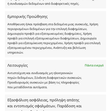
ή συνδυασμών δεδομένων από διαφορετικές πηγές.
Οι φωτογραφίες των προϊόντων είναι ενδεικτικές
Εμπορικής Προώθησης
και δεν είναι προς πώληση το εικονιζόμενο προϊόν.
Αποθήκευση ή/και πρόσβαση στα δεδομένα μιας συσκευής, Χρήση
Σκοπός τους είναι η διευκόλυνση της επιλογής σας.
περιορισμένων δεδομένων για την επιλογή διαφημίσεων,
Σε καμία περίπτωση δεν αντιστοιχούν στα
Δημιουργία προφίλ για εξατομικευμένες διαφημίσεις, Χρήση
αυθεντικά αρώματα και δεν ανταποκρίνονται στην
προφίλ για επιλογή εξατομικευμένων διαφημίσεων, Δημιουργία
πραγματικότητα. Πρόθεση της επιχείρησης μας δεν
προφίλ για εξατομίκευση περιεχομένου, Χρήση προφίλ για επιλογή
εξατομικευμένου περιεχομένου, Ανάπτυξη και βελτίωση
είναι η παραπλάνηση και η εξαπάτηση του
υπηρεσιών.
καταναλωτή. Όλα μας τα προϊόντα είναι τύπου, σε
χύμα μορφή και είναι εμπνευσμένα από τα
Λειτουργίες
αντίστοιχα αυθεντικά γνωστών οίκων. Οι
Πάντα ενεργό
ονομασίες, οι εικόνες και τα σήματα των
Αντιστοίχιση και συνδυασμός μη ηλεκτρονικών
προϊόντων αποτελούν αναφαίρετη και
πηγών δεδομένων, Σύνδεση διαφορετικών συσκευών,
κατοχυρωμένη εμπορικά ιδιοκτησία των
Προσδιορισμός συσκευών με βάση τις πληροφορίες
που μεταδίδονται αυτόματα.
Δημιουργών-Οίκων. Οι εικόνες ενδέχεται να
υπόκεινται σε πνευματικά δικαιώματα.
Με επιφύλαξη κάθε νόμιμου δικαιώματος.
Εξασφάλιση ασφάλειας, πρόληψη απάτης
και εντοπισμός σφαλμάτων, Παράδοση και