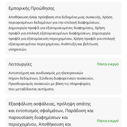
και δεν είναι προς πώληση το εικονιζόμενο προϊόν.
Σκοπός τους είναι η διευκόλυνση της επιλογής σας.
Εμπορικής Προώθησης
Σε καμία περίπτωση δεν αντιστοιχούν στα
Αποθήκευση ή/και πρόσβαση στα δεδομένα μιας συσκευής, Χρήση
αυθεντικά αρώματα και δεν ανταποκρίνονται στην
περιορισμένων δεδομένων για την επιλογή διαφημίσεων,
πραγματικότητα. Πρόθεση της επιχείρησης μας δεν
Δημιουργία προφίλ για εξατομικευμένες διαφημίσεις, Χρήση
προφίλ για επιλογή εξατομικευμένων διαφημίσεων, Δημιουργία
είναι η παραπλάνηση και η εξαπάτηση του
προφίλ για εξατομίκευση περιεχομένου, Χρήση προφίλ για επιλογή
καταναλωτή. Όλα μας τα προϊόντα είναι τύπου, σε
εξατομικευμένου περιεχομένου, Ανάπτυξη και βελτίωση
χύμα μορφή και είναι εμπνευσμένα από τα
υπηρεσιών.
αντίστοιχα αυθεντικά γνωστών οίκων. Οι
ονομασίες, οι εικόνες και τα σήματα των
Λειτουργίες
Πάντα ενεργό
προϊόντων αποτελούν αναφαίρετη και
κατοχυρωμένη εμπορικά ιδιοκτησία των
Αντιστοίχιση και συνδυασμός μη ηλεκτρονικών
πηγών δεδομένων, Σύνδεση διαφορετικών συσκευών,
Δημιουργών-Οίκων. Οι εικόνες ενδέχεται να
Προσδιορισμός συσκευών με βάση τις πληροφορίες
υπόκεινται σε πνευματικά δικαιώματα.
που μεταδίδονται αυτόματα.
Με επιφύλαξη κάθε νόμιμου δικαιώματος.
Εξασφάλιση ασφάλειας, πρόληψη απάτης
και εντοπισμός σφαλμάτων, Παράδοση και
παρουσίαση διαφημίσεων και
Eau de parfum
Πάντα ενεργό
περιεχομένου, Αποθήκευση και