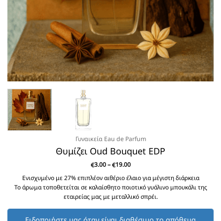
Γυναικεία Eau de Parfum
Θυμίζει Oud Bouquet EDP
Price
3.00
–
19.00
€
€
range:
€3.00
Ενισχυμένο με 27% επιπλέον αιθέριο έλαιο για μέγιστη διάρκεια
through
Το άρωμα τοποθετείται σε καλαίσθητο ποιοτικό γυάλινο μπουκάλι της
€19.00
εταιρείας μας με μεταλλικό σπρέι.
Eιδοποιήστε μας όταν είναι διαθέσιμο το απόθεμα