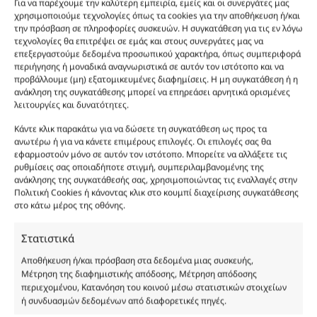
Για να παρέχουμε την καλύτερη εμπειρία, εμείς και οι συνεργάτες μας
χρησιμοποιούμε τεχνολογίες όπως τα cookies για την αποθήκευση ή/και
Προσθήκη στο καλάθι
την πρόσβαση σε πληροφορίες συσκευών. Η συγκατάθεση για τις εν λόγω
τεχνολογίες θα επιτρέψει σε εμάς και στους συνεργάτες μας να
επεξεργαστούμε δεδομένα προσωπικού χαρακτήρα, όπως συμπεριφορά
Φύλο:
Γυναικεία
περιήγησης ή μοναδικά αναγνωριστικά σε αυτόν τον ιστότοπο και να
Κωδικός προϊόντος :
FP408
προβάλλουμε (μη) εξατομικευμένες διαφημίσεις. Η μη συγκατάθεση ή η
Νότες:
ΓΛΥΚΑ, ΕΝΤΟΝΑ, ΞΥΛΩΔΗ, ΠΟΥΔΡΕΝΙΑ
ανάκληση της συγκατάθεσης μπορεί να επηρεάσει αρνητικά ορισμένες
Εποχές:
ΦΘΙΝΟΠΩΡΟ, ΧΕΙΜΩΝΑΣ
λειτουργίες και δυνατότητες.
Αρωματική Νότα:
POWDERY, SPICY, SWEET
Κάντε κλικ παρακάτω για να δώσετε τη συγκατάθεση ως προς τα
Συστατικά:
Alcohol Denat, Aqua, PEG-40 Hydrogenated Castor Oil, Parfum,
ανωτέρω ή για να κάνετε επιμέρους επιλογές. Οι επιλογές σας θα
Benzyl Alcohol, Benzyl Benzoate, Benzyl Salicylate, Cinnamal, Cinnamyl
εφαρμοστούν μόνο σε αυτόν τον ιστότοπο. Μπορείτε να αλλάξετε τις
Alcohol, Citronellol, Coumarin, Evernia Furfuracea Extract, Evernia
ρυθμίσεις σας οποιαδήποτε στιγμή, συμπεριλαμβανομένης της
Prunastri Extract, Eugenol, Geraniol, Hydroxycitronellal, Isoeugenol,
ανάκλησης της συγκατάθεσής σας, χρησιμοποιώντας τις εναλλαγές στην
Limonene, Linalool, CI 19140
Πολιτική Cookies ή κάνοντας κλικ στο κουμπί διαχείρισης συγκατάθεσης
στο κάτω μέρος της οθόνης.
Στατιστικά
Αποθήκευση ή/και πρόσβαση στα δεδομένα μιας συσκευής,
Μέτρηση της διαφημιστικής απόδοσης, Μέτρηση απόδοσης
περιεχομένου, Κατανόηση του κοινού μέσω στατιστικών στοιχείων
ή συνδυασμών δεδομένων από διαφορετικές πηγές.
Οι φωτογραφίες των προϊόντων είναι ενδεικτικές