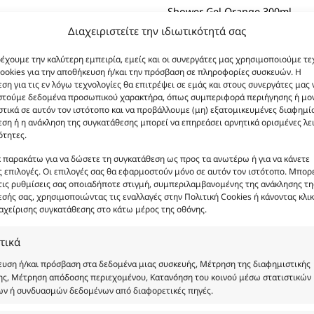
Shower Gel Orange 300ml
Διαχειριστείτε την ιδιωτικότητά σας
Body Lotion Orange 200ml
ρέχουμε την καλύτερη εμπειρία, εμείς και οι συνεργάτες μας χρησιμοποιούμε τε
ookies για την αποθήκευση ή/και την πρόσβαση σε πληροφορίες συσκευών. Η
ση για τις εν λόγω τεχνολογίες θα επιτρέψει σε εμάς και στους συνεργάτες μας 
Body Lotion Gold Shimmer Or
στούμε δεδομένα προσωπικού χαρακτήρα, όπως συμπεριφορά περιήγησης ή μο
τικά σε αυτόν τον ιστότοπο και να προβάλλουμε (μη) εξατομικευμένες διαφημίσ
ση ή η ανάκληση της συγκατάθεσης μπορεί να επηρεάσει αρνητικά ορισμένες λε
ότητες.
Body Butter Orange 200ml
κ παρακάτω για να δώσετε τη συγκατάθεση ως προς τα ανωτέρω ή για να κάνετε
Φ
 επιλογές. Οι επιλογές σας θα εφαρμοστούν μόνο σε αυτόν τον ιστότοπο. Μπορε
τις ρυθμίσεις σας οποιαδήποτε στιγμή, συμπεριλαμβανομένης της ανάκλησης τη
Κωδικός
σής σας, χρησιμοποιώντας τις εναλλαγές στην Πολιτική Cookies ή κάνοντας κλικ
Νότες:
ΓΛΥΚΑ, Δ
αχείρισης συγκατάθεσης στο κάτω μέρος της οθόνης.
Εποχές:
Αρωματική
τικά
υση ή/και πρόσβαση στα δεδομένα μιας συσκευής, Μέτρηση της διαφημιστικής
Συστατικά:
Alcohol Denat, 
ς, Μέτρηση απόδοσης περιεχομένου, Κατανόηση του κοινού μέσω στατιστικών
Parfum, Benzyl Alcohol,
ων ή συνδυασμών δεδομένων από διαφορετικές πηγές.
Cinnamal, Cinnamyl Alc