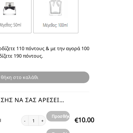
ρδίζετε 110 πόντους & με την αγορά 100
δίζετε 190 πόντους.
θήκη στο καλάθι
ΣΗΣ ΝΑ ΣΑΣ ΑΡΈΣΕΙ…
Προσθήκη
Αγνό Λάδι Roll On Orange 10ml ποσότητα
10.00
€
l
στο