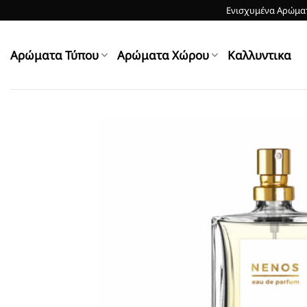
Skip
Ενισχυμένα Αρώματ
to
content
Αρώματα Τύπου
Αρώματα Χώρου
Kαλλυντικα