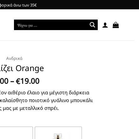
φορικά άνω των 35€
Ανδρικά
ίζει Orange
Price
.00
–
19.00
€
range:
ον αιθέριο έλαιο για μέγιστη διάρκεια
€3.00
 καλαίσθητο ποιοτικό γυάλινο μπουκάλι
through
ς μας με μεταλλικό σπρέι.
€19.00