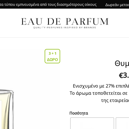
α τύπου εμπνευσμένα από τους διασημότερους οίκους
Δωρεάν μετα
3 + 1
ΔΩΡΟ
Θυμ
3
€
Ενισχυμένο με 27% επιπλέ
Το άρωμα τοποθετείται σε
της εταιρεία
Ποσότητα