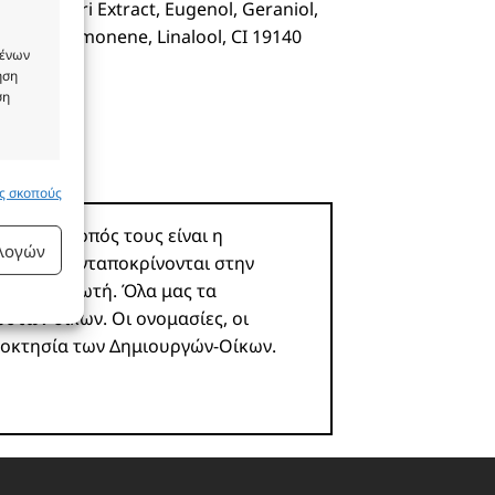
a Prunastri Extract, Eugenol, Geraniol,
eugenol, Limonene, Linalool, CI 19140
μένων
ήση
ση
υς σκοπούς
 ενεργό
ροϊόν. Σκοπός τους είναι η
ιλογών
 και δεν ανταποκρίνονται στην
υ καταναλωτή. Όλα μας τα
ωστών οίκων. Οι ονομασίες, οι
ιοκτησία των Δημιουργών-Οίκων.
 ενεργό