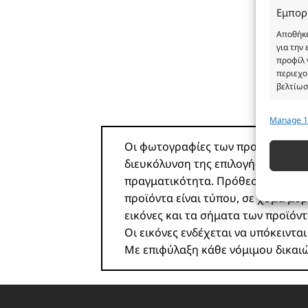
Εμπορ
Αποθήκε
για την
προφίλ 
περιεχο
βελτίωσ
Manage 1
Λειτου
Αντιστο
Οι φωτογραφίες των προϊόντων είνα
διαφορε
διευκόλυνση της επιλογής σας. Σε
που μετ
πραγματικότητα. Πρόθεση της επιχ
προϊόντα είναι τύπου, σε χύμα μορ
Εξασφ
εικόνες και τα σήματα των προϊό
σφαλμ
Οι εικόνες ενδέχεται να υπόκειντα
περιε
Με επιφύλαξη κάθε νόμιμου δικαι
ιδιωτ