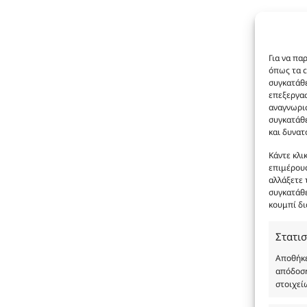
Για να πα
όπως τα c
συγκατάθε
επεξεργα
αναγνωρισ
συγκατάθε
και δυνατ
Κάντε κλι
επιμέρους
αλλάξετε 
συγκατάθε
κουμπί δι
Στατισ
Αποθήκε
απόδοση
στοιχεί