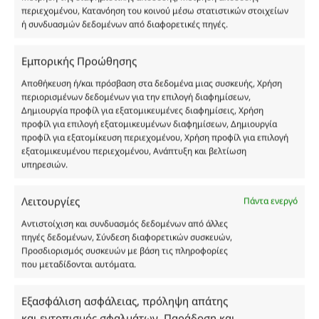
περιεχομένου, Κατανόηση του κοινού μέσω στατιστικών στοιχείων
ή συνδυασμών δεδομένων από διαφορετικές πηγές.
Εμπορικής Προώθησης
Οι φωτογραφίες των προϊόντων είναι ενδεικτικές
και δεν είναι προς πώληση το εικονιζόμενο προϊόν.
Αποθήκευση ή/και πρόσβαση στα δεδομένα μιας συσκευής, Χρήση
περιορισμένων δεδομένων για την επιλογή διαφημίσεων,
Σκοπός τους είναι η διευκόλυνση της επιλογής σας.
Δημιουργία προφίλ για εξατομικευμένες διαφημίσεις, Χρήση
Σε καμία περίπτωση δεν αντιστοιχούν στα
προφίλ για επιλογή εξατομικευμένων διαφημίσεων, Δημιουργία
αυθεντικά αρώματα και δεν ανταποκρίνονται στην
προφίλ για εξατομίκευση περιεχομένου, Χρήση προφίλ για επιλογή
πραγματικότητα. Πρόθεση της επιχείρησης μας δεν
εξατομικευμένου περιεχομένου, Ανάπτυξη και βελτίωση
υπηρεσιών.
είναι η παραπλάνηση και η εξαπάτηση του
καταναλωτή. Όλα μας τα προϊόντα είναι τύπου, σε
χύμα μορφή και είναι εμπνευσμένα από τα
Λειτουργίες
Πάντα ενεργό
αντίστοιχα αυθεντικά γνωστών οίκων. Οι
Αντιστοίχιση και συνδυασμός δεδομένων από άλλες
ονομασίες, οι εικόνες και τα σήματα των
πηγές δεδομένων, Σύνδεση διαφορετικών συσκευών,
προϊόντων αποτελούν αναφαίρετη και
Προσδιορισμός συσκευών με βάση τις πληροφορίες
κατοχυρωμένη εμπορικά ιδιοκτησία των
που μεταδίδονται αυτόματα.
Δημιουργών-Οίκων. Οι εικόνες ενδέχεται να
υπόκεινται σε πνευματικά δικαιώματα.
Εξασφάλιση ασφάλειας, πρόληψη απάτης
Με επιφύλαξη κάθε νόμιμου δικαιώματος.
και εντοπισμός σφαλμάτων, Παράδοση και