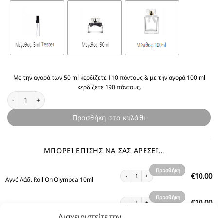
Με την αγορά των 50 ml κερδίζετε 110 πόντους & με την αγορά 100 ml
κερδίζετε 190 πόντους.
Θυμίζει Olympea ποσότητα
Προσθήκη στο καλάθι
ΜΠΟΡΕΊ ΕΠΊΣΗΣ ΝΑ ΣΑΣ ΑΡΈΣΕΙ…
Προσθήκη
Αγνό Λάδι Roll On Olympea 10ml ποσότητα
10.00
€
Αγνό Λάδι Roll On Olympea 10ml
στο
καλάθι
Προσθήκη
Shower Gel Olympea 300ml ποσότητα
10.00
€
Shower Gel Olympea 300ml
στο
Διαχειριστείτε την