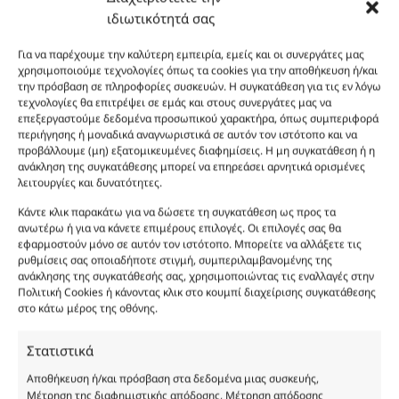
καλάθι
Προσθήκη
Body Lotion Olympea 200ml ποσότητα
ιδιωτικότητά σας
12.00
€
Body Lotion Olympea 200ml
στο
Για να παρέχουμε την καλύτερη εμπειρία, εμείς και οι συνεργάτες μας
καλάθι
Προσθήκη
Body Lotion Gold Shimmer Olympea 200ml ποσ
13.00
€
χρησιμοποιούμε τεχνολογίες όπως τα cookies για την αποθήκευση ή/και
Body Lotion Gold Shimmer Olympea 200ml
στο
την πρόσβαση σε πληροφορίες συσκευών. Η συγκατάθεση για τις εν λόγω
τεχνολογίες θα επιτρέψει σε εμάς και στους συνεργάτες μας να
καλάθι
Προσθήκη
Body Butter Olympea 200ml ποσότητα
12.00
€
επεξεργαστούμε δεδομένα προσωπικού χαρακτήρα, όπως συμπεριφορά
Body Butter Olympea 200ml
στο
περιήγησης ή μοναδικά αναγνωριστικά σε αυτόν τον ιστότοπο και να
προβάλλουμε (μη) εξατομικευμένες διαφημίσεις. Η μη συγκατάθεση ή η
καλάθι
ανάκληση της συγκατάθεσης μπορεί να επηρεάσει αρνητικά ορισμένες
Φύλο:
Γυναικεία
λειτουργίες και δυνατότητες.
Κωδικός προϊόντος :
FP335
Νότες:
ΓΛΥΚΑ, ΕΝΤΟΝΑ, ΛΟΥΛΟΥΔΑΤΑ, ΞΥΛΩΔΗ, ΠΟΥΔΡΕΝΙΑ
Κάντε κλικ παρακάτω για να δώσετε τη συγκατάθεση ως προς τα
Εποχές:
ΑΝΟΙΞΗ, ΦΘΙΝΟΠΩΡΟ
ανωτέρω ή για να κάνετε επιμέρους επιλογές. Οι επιλογές σας θα
Αρωματική Νότα:
POWDERY, VANILLA
εφαρμοστούν μόνο σε αυτόν τον ιστότοπο. Μπορείτε να αλλάξετε τις
ρυθμίσεις σας οποιαδήποτε στιγμή, συμπεριλαμβανομένης της
Συστατικά:
Alcohol Denat, Aqua, PEG-40 Hydrogenated Castor Oil, Parfum,
ανάκλησης της συγκατάθεσής σας, χρησιμοποιώντας τις εναλλαγές στην
Benzyl Alcohol, Benzyl Benzoate, Benzyl Salicylate, Cinnamal, Cinnamyl
Πολιτική Cookies ή κάνοντας κλικ στο κουμπί διαχείρισης συγκατάθεσης
Alcohol, Citronellol, Coumarin, Evernia Furfuracea Extract, Evernia
στο κάτω μέρος της οθόνης.
Prunastri Extract, Eugenol, Geraniol, Hydroxycitronellal, Isoeugenol,
Limonene, Linalool, CI 19140
Στατιστικά
Αποθήκευση ή/και πρόσβαση στα δεδομένα μιας συσκευής,
Μέτρηση της διαφημιστικής απόδοσης, Μέτρηση απόδοσης