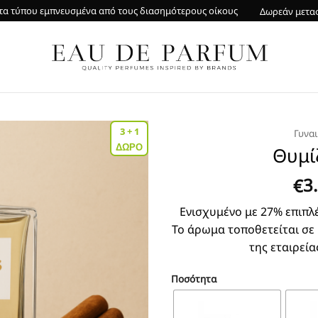
α τύπου εμπνευσμένα από τους διασημότερους οίκους
Δωρεάν μετα
3 + 1
Γυνα
ΔΩΡΟ
Θυμί
3
€
Ενισχυμένο με 27% επιπλέ
Το άρωμα τοποθετείται σε
της εταιρεία
Ποσότητα