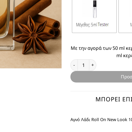
Με την αγορά των 50 ml κε
ml κερ
Θυμίζει New Look ποσότητα
Προσ
ΜΠΟΡΕΊ ΕΠΊ
Αγνό Λάδι Roll On New Look 1