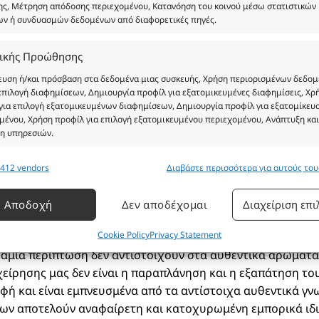
θέλει να μυρίζ
ς, Μέτρηση απόδοσης περιεχομένου, Κατανόηση του κοινού μέσω στατιστικών
ων ή συνδυασμών δεδομένων από διαφορετικές πηγές.
Συστατικά:
Alcohol Denat, 
Parfum, Benzyl Alcohol,
ικής Προώθησης
Cinnamal, Cinnamyl Alc
υση ή/και πρόσβαση στα δεδομένα μιας συσκευής, Χρήση περιορισμένων δεδο
Furfuracea Extract, Everni
 επιλογή διαφημίσεων, Δημιουργία προφίλ για εξατομικευμένες διαφημίσεις, Χρ
για επιλογή εξατομικευμένων διαφημίσεων, Δημιουργία προφίλ για εξατομίκευ
Hydroxycitronellal, Iso
μένου, Χρήση προφίλ για επιλογή εξατομικευμένου περιεχομένου, Ανάπτυξη και
η υπηρεσιών.
412 vendors
Διαβάστε περισσότερα για αυτούς το
ργίες
Πάντα
ίχιση και συνδυασμός δεδομένων από άλλες πηγές δεδομένων, Σύνδεση
Αποδοχή
Δεν αποδέχομαι
Διαχείριση επ
τικών συσκευών, Προσδιορισμός συσκευών με βάση τις πληροφορίες
αδίδονται αυτόματα.
Cookie Policy
Privacy Statement
ι ενδεικτικές και δεν είναι προς πώληση το εικονιζόμενο π
 καμία περίπτωση δεν αντιστοιχούν στα αυθεντικά αρώματα
άλιση ασφάλειας, πρόληψη απάτης και εντοπισμός
είρησης μας δεν είναι η παραπλάνηση και η εξαπάτηση το
άτων, Παράδοση και παρουσίαση διαφημίσεων και
Πάντα
χομένου, Αποθήκευση και επικοινωνία επιλογών
φή και είναι εμπνευσμένα από τα αντίστοιχα αυθεντικά γν
ικού απορρήτου.
ντων αποτελούν αναφαίρετη και κατοχυρωμένη εμπορικά ιδ