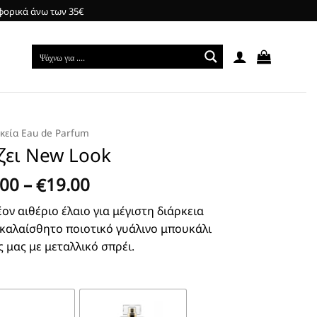
φορικά άνω των 35€
ικεία Eau de Parfum
ζει New Look
Price
.00
–
19.00
€
range:
ον αιθέριο έλαιο για μέγιστη διάρκεια
€3.00
 καλαίσθητο ποιοτικό γυάλινο μπουκάλι
through
ς μας με μεταλλικό σπρέι.
€19.00