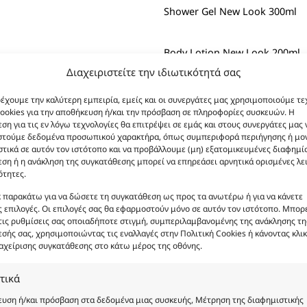
Shower Gel New Look 300ml
Body Lotion New Look 200ml
Διαχειριστείτε την ιδιωτικότητά σας
Body Lotion Gold Shimmer Ne
ρέχουμε την καλύτερη εμπειρία, εμείς και οι συνεργάτες μας χρησιμοποιούμε τε
ookies για την αποθήκευση ή/και την πρόσβαση σε πληροφορίες συσκευών. Η
ση για τις εν λόγω τεχνολογίες θα επιτρέψει σε εμάς και στους συνεργάτες μας 
Body Butter New Look 200ml
στούμε δεδομένα προσωπικού χαρακτήρα, όπως συμπεριφορά περιήγησης ή μο
τικά σε αυτόν τον ιστότοπο και να προβάλλουμε (μη) εξατομικευμένες διαφημίσ
ση ή η ανάκληση της συγκατάθεσης μπορεί να επηρεάσει αρνητικά ορισμένες λε
Φύλο:
ότητες.
Κωδικό
κ παρακάτω για να δώσετε τη συγκατάθεση ως προς τα ανωτέρω ή για να κάνετε
Νότες:
ΕΝΤΟΝΑ, 
 επιλογές. Οι επιλογές σας θα εφαρμοστούν μόνο σε αυτόν τον ιστότοπο. Μπορε
Εποχές:
ΦΘ
τις ρυθμίσεις σας οποιαδήποτε στιγμή, συμπεριλαμβανομένης της ανάκλησης τη
σής σας, χρησιμοποιώντας τις εναλλαγές στην Πολιτική Cookies ή κάνοντας κλικ
Αρωματική Νότα:
AL
αχείρισης συγκατάθεσης στο κάτω μέρος της οθόνης.
Ανακάλυψε το
άρωμα τ
λουλουδάτ
τικά
Η σαπουνένια, elegant υπο
υση ή/και πρόσβαση στα δεδομένα μιας συσκευής, Μέτρηση της διαφημιστικής