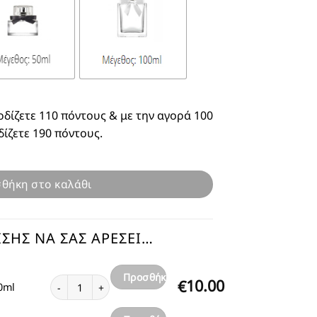
ρδίζετε 110 πόντους & με την αγορά 100
δίζετε 190 πόντους.
θήκη στο καλάθι
ΣΗΣ ΝΑ ΣΑΣ ΑΡΈΣΕΙ…
Προσθήκη
Αγνό Λάδι Roll On New Look 10ml ποσότητα
10.00
€
0ml
στο