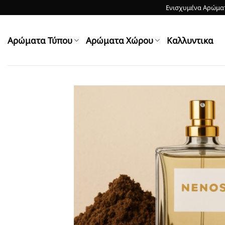
Skip
Ενισχυμένα Αρώματ
to
content
Αρώματα Τύπου
Αρώματα Χώρου
Kαλλυντικα