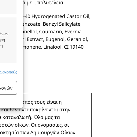
ει φρεσκάδα με… πολυτέλεια.
Aqua, PEG-40 Hydrogenated Castor Oil,
 Benzyl Benzoate, Benzyl Salicylate,
ohol, Citronellol, Coumarin, Evernia
μένων
a Prunastri Extract, Eugenol, Geraniol,
ήση
ση
eugenol, Limonene, Linalool, CI 19140
υς σκοπούς
 ενεργό
ιλογών
ροϊόν. Σκοπός τους είναι η
 και δεν ανταποκρίνονται στην
υ καταναλωτή. Όλα μας τα
 ενεργό
ωστών οίκων. Οι ονομασίες, οι
ιοκτησία των Δημιουργών-Οίκων.