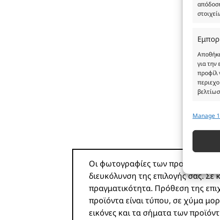
απόδοση
στοιχεί
Εμπορ
Αποθήκε
για την
προφίλ 
περιεχο
βελτίωσ
Manage 1
Λειτου
Αντιστο
διαφορε
που μετ
Οι φωτογραφίες των προϊόντων είνα
διευκόλυνση της επιλογής σας. Σε
Εξασφ
πραγματικότητα. Πρόθεση της επιχ
σφαλμ
περιε
προϊόντα είναι τύπου, σε χύμα μορ
ιδιωτ
εικόνες και τα σήματα των προϊό