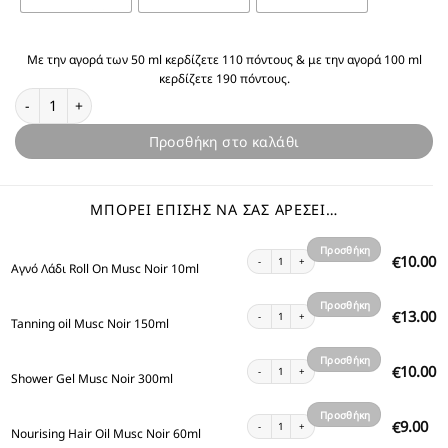
Με την αγορά των 50 ml κερδίζετε 110 πόντους & με την αγορά 100 ml
κερδίζετε 190 πόντους.
Θυμίζει Musc Noir ποσότητα
Προσθήκη στο καλάθι
ΜΠΟΡΕΊ ΕΠΊΣΗΣ ΝΑ ΣΑΣ ΑΡΈΣΕΙ…
Προσθήκη
Αγνό Λάδι Roll On Musc Noir 10ml ποσότητα
10.00
€
Αγνό Λάδι Roll On Musc Noir 10ml
στο
καλάθι
Προσθήκη
Tanning oil Musc Noir 150ml ποσότητα
13.00
€
Tanning oil Musc Noir 150ml
στο
καλάθι
Προσθήκη
Shower Gel Musc Noir 300ml ποσότητα
10.00
€
Shower Gel Musc Noir 300ml
στο
καλάθι
Προσθήκη
Nourising Hair Oil Musc Noir 60ml ποσότητα
9.00
€
Nourising Hair Oil Musc Noir 60ml
στο