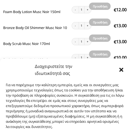
καλάθι
Προσθήκη
Foam Body Lotion Musc Noir 150ml ποσότητα
12.00
€
Foam Body Lotion Musc Noir 150ml
στο
καλάθι
Προσθήκη
Bronze Body Oil Shimmer Musc Noir 100ml ποσ
13.00
€
Bronze Body Oil Shimmer Musc Noir 100ml
στο
καλάθι
Προσθήκη
Body Scrub Musc Noir 170ml ποσότητα
13.00
€
Body Scrub Musc Noir 170ml
στο
καλάθι
Προσθήκη
Body Mist Musc Noir 100ml ποσότητα
10.00
€
Body Mist Musc Noir 100ml
στο
Διαχειριστείτε την
καλάθι
Προσθήκη
Body Lotion Musc Noir 200ml ποσότητα
ιδιωτικότητά σας
12.00
€
Body Lotion Musc Noir 200ml
στο
καλάθι
Για να παρέχουμε την καλύτερη εμπειρία, εμείς και οι συνεργάτες μας
Προσθήκη
Body Lotion Gold Shimmer Musc Noir 200ml πο
13.00
€
χρησιμοποιούμε τεχνολογίες όπως τα cookies για την αποθήκευση ή/και
Body Lotion Gold Shimmer Musc Noir 200ml
στο
την πρόσβαση σε πληροφορίες συσκευών. Η συγκατάθεση για τις εν λόγω
καλάθι
τεχνολογίες θα επιτρέψει σε εμάς και στους συνεργάτες μας να
Προσθήκη
Body Lotion Musc Noir 100ml ποσότητα
8.00
€
επεξεργαστούμε δεδομένα προσωπικού χαρακτήρα, όπως συμπεριφορά
Body Lotion Musc Noir 100ml
στο
περιήγησης ή μοναδικά αναγνωριστικά σε αυτόν τον ιστότοπο και να
προβάλλουμε (μη) εξατομικευμένες διαφημίσεις. Η μη συγκατάθεση ή η
καλάθι
Προσθήκη
Body Butter Musc Noir 200ml ποσότητα
12.00
€
ανάκληση της συγκατάθεσης μπορεί να επηρεάσει αρνητικά ορισμένες
Body Butter Musc Noir 200ml
στο
λειτουργίες και δυνατότητες.