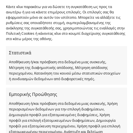
καλάθι
Κάντε κλικ παρακάτω για να δώσετε τη συγκατάθεση ως προς τα
Φύλο:
Γυναικεία
ανωτέρω ή για να κάνετε επιμέρους επιλογές. Οι επιλογές σας θα
Κωδικός προϊόντος :
FP111
εφαρμοστούν μόνο σε αυτόν τον ιστότοπο. Μπορείτε να αλλάξετε τις
Νότες:
ΓΛΥΚΑ, ΔΡΟΣΕΡΑ, ΚΑΘΑΡΙΟΤΗΤΑΣ
ρυθμίσεις σας οποιαδήποτε στιγμή, συμπεριλαμβανομένης της
Εποχές:
ΑΝΟΙΞΗ, ΚΑΛΟΚΑΙΡΙ
ανάκλησης της συγκατάθεσής σας, χρησιμοποιώντας τις εναλλαγές στην
Αρωματική Νότα:
ALMOND, MUSKY, SWEET
Πολιτική Cookies ή κάνοντας κλικ στο κουμπί διαχείρισης συγκατάθεσης
στο κάτω μέρος της οθόνης.
Άρωμα τύπου που θυμίζει Musc Noir, γλυκό, δροσερό και καθαρό, με νότες
αμυγδάλου, musk και απαλή γλυκύτητα.
Στατιστικά
Προσφέρει μια κομψή, φωτεινή και θηλυκή αύρα, ιδανική για άνοιξη και
Αποθήκευση ή/και πρόσβαση στα δεδομένα μιας συσκευής,
καλοκαίρι.
Μέτρηση της διαφημιστικής απόδοσης, Μέτρηση απόδοσης
Με ενισχυμένη σύνθεση 27% αιθέριου ελαίου και premium γυάλινη
περιεχομένου, Κατανόηση του κοινού μέσω στατιστικών στοιχείων
συσκευασία για διάρκεια και διακριτική πολυτέλεια.
ή συνδυασμών δεδομένων από διαφορετικές πηγές.
Εμπορικής Προώθησης
Συστατικά:
Alcohol Denat, Aqua, PEG-40 Hydrogenated Castor Oil, Parfum,
Benzyl Alcohol, Benzyl Benzoate, Benzyl Salicylate, Cinnamal, Cinnamyl
Αποθήκευση ή/και πρόσβαση στα δεδομένα μιας συσκευής, Χρήση
Alcohol, Citronellol, Coumarin, Evernia Furfuracea Extract, Evernia
περιορισμένων δεδομένων για την επιλογή διαφημίσεων,
Prunastri Extract, Eugenol, Geraniol, Hydroxycitronellal, Isoeugenol,
Δημιουργία προφίλ για εξατομικευμένες διαφημίσεις, Χρήση
Limonene, Linalool, CI 19140
προφίλ για επιλογή εξατομικευμένων διαφημίσεων, Δημιουργία
προφίλ για εξατομίκευση περιεχομένου, Χρήση προφίλ για επιλογή
εξατομικευμένου περιεχομένου, Ανάπτυξη και βελτίωση