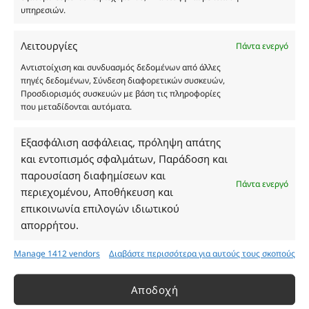
υπηρεσιών.
Λειτουργίες
Πάντα ενεργό
Αντιστοίχιση και συνδυασμός δεδομένων από άλλες
Οι φωτογραφίες των προϊόντων είναι ενδεικτικές
πηγές δεδομένων, Σύνδεση διαφορετικών συσκευών,
και δεν είναι προς πώληση το εικονιζόμενο προϊόν.
Προσδιορισμός συσκευών με βάση τις πληροφορίες
που μεταδίδονται αυτόματα.
Σκοπός τους είναι η διευκόλυνση της επιλογής σας.
Σε καμία περίπτωση δεν αντιστοιχούν στα
αυθεντικά αρώματα και δεν ανταποκρίνονται στην
Εξασφάλιση ασφάλειας, πρόληψη απάτης
πραγματικότητα. Πρόθεση της επιχείρησης μας δεν
και εντοπισμός σφαλμάτων, Παράδοση και
είναι η παραπλάνηση και η εξαπάτηση του
παρουσίαση διαφημίσεων και
Πάντα ενεργό
καταναλωτή. Όλα μας τα προϊόντα είναι τύπου, σε
περιεχομένου, Αποθήκευση και
χύμα μορφή και είναι εμπνευσμένα από τα
επικοινωνία επιλογών ιδιωτικού
αντίστοιχα αυθεντικά γνωστών οίκων. Οι
απορρήτου.
ονομασίες, οι εικόνες και τα σήματα των
προϊόντων αποτελούν αναφαίρετη και
Manage 1412 vendors
Διαβάστε περισσότερα για αυτούς τους σκοπούς
κατοχυρωμένη εμπορικά ιδιοκτησία των
Δημιουργών-Οίκων. Οι εικόνες ενδέχεται να
Αποδοχή
υπόκεινται σε πνευματικά δικαιώματα.