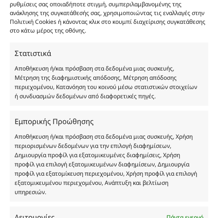
ρυθμίσεις σας οποιαδήποτε στιγμή, συμπεριλαμβανομένης της
καλάθι
Προσθήκη
ανάκλησης της συγκατάθεσής σας, χρησιμοποιώντας τις εναλλαγές στην
Body Butter Good Girl 200ml ποσότητα
12.00
€
Body Butter Good Girl 200ml
Πολιτική Cookies ή κάνοντας κλικ στο κουμπί διαχείρισης συγκατάθεσης
στο
στο κάτω μέρος της οθόνης.
καλάθι
Φύλο:
Γυναικεία
Στατιστικά
Κωδικός προϊόντος :
FP156
Νότες:
ΓΛΥΚΑ, ΕΝΤΟΝΑ, ΛΟΥΛΟΥΔΑΤΑ
Αποθήκευση ή/και πρόσβαση στα δεδομένα μιας συσκευής,
Αρωματική Νότα:
CACAO, TUBEROSE, WHITE FLORAL
Μέτρηση της διαφημιστικής απόδοσης, Μέτρηση απόδοσης
περιεχομένου, Κατανόηση του κοινού μέσω στατιστικών στοιχείων
Συστατικά:
Alcohol Denat, Aqua, PEG-40 Hydrogenated Castor Oil, Parfum,
ή συνδυασμών δεδομένων από διαφορετικές πηγές.
Benzyl Alcohol, Benzyl Benzoate, Benzyl Salicylate, Cinnamal, Cinnamyl
Alcohol, Citronellol, Coumarin, Evernia Furfuracea Extract, Evernia
Prunastri Extract, Eugenol, Geraniol, Hydroxycitronellal, Isoeugenol,
Εμπορικής Προώθησης
Limonene, Linalool, CI 19140
Αποθήκευση ή/και πρόσβαση στα δεδομένα μιας συσκευής, Χρήση
περιορισμένων δεδομένων για την επιλογή διαφημίσεων,
Δημιουργία προφίλ για εξατομικευμένες διαφημίσεις, Χρήση
προφίλ για επιλογή εξατομικευμένων διαφημίσεων, Δημιουργία
προφίλ για εξατομίκευση περιεχομένου, Χρήση προφίλ για επιλογή
εξατομικευμένου περιεχομένου, Ανάπτυξη και βελτίωση
υπηρεσιών.
Οι φωτογραφίες των προϊόντων είναι ενδεικτικές
Λειτουργίες
και δεν είναι προς πώληση το εικονιζόμενο προϊόν.
Πάντα ενεργό