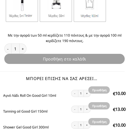
Με την αγορά των 50 ml κερδίζετε 110 πόντους & με την αγορά 100 ml
κερδίζετε 190 πόντους.
Θυμίζει Good Girl ποσότητα
Προσθήκη στο καλάθι
ΜΠΟΡΕΊ ΕΠΊΣΗΣ ΝΑ ΣΑΣ ΑΡΈΣΕΙ…
Προσθήκη
Αγνό Λάδι Roll On Good Girl 10ml ποσότητα
10.00
€
Αγνό Λάδι Roll On Good Girl 10ml
στο
καλάθι
Προσθήκη
Tanning oil Good Girl 150ml ποσότητα
13.00
€
Tanning oil Good Girl 150ml
στο
καλάθι
Προσθήκη
Shower Gel Good Girl 300ml ποσότητα
10.00
€
Shower Gel Good Girl 300ml
στο