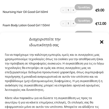
καλάθι
Προσθήκη
Nourising Hair Oil Good Girl 60ml ποσότητα
9.00
€
Nourising Hair Oil Good Girl 60ml
στο
καλάθι
Προσθήκη
Foam Body Lotion Good Girl 150ml ποσότητα
12.00
€
Foam Body Lotion Good Girl 150ml
στο
καλάθι
Προσθήκη
Bronze Body Oil Shimmer Good Girl 100ml ποσό
13.00
€
Bronze Body Oil Shimmer Good Girl 100ml
Διαχειριστείτε την
στο
ιδιωτικότητά σας
καλάθι
Προσθήκη
Body Scrub Good Girl 170ml ποσότητα
13.00
€
Body Scrub Good Girl 170ml
στο
Για να παρέχουμε την καλύτερη εμπειρία, εμείς και οι συνεργάτες μας
χρησιμοποιούμε τεχνολογίες όπως τα cookies για την αποθήκευση ή/και
καλάθι
Προσθήκη
Body Mist Good Girl 100ml ποσότητα
10.00
€
την πρόσβαση σε πληροφορίες συσκευών. Η συγκατάθεση για τις εν λόγω
Body Mist Good Girl 100ml
στο
τεχνολογίες θα επιτρέψει σε εμάς και στους συνεργάτες μας να
επεξεργαστούμε δεδομένα προσωπικού χαρακτήρα, όπως συμπεριφορά
καλάθι
Προσθήκη
Body Lotion Good Girl 200ml ποσότητα
12.00
περιήγησης ή μοναδικά αναγνωριστικά σε αυτόν τον ιστότοπο και να
€
Body Lotion Good Girl 200ml
στο
προβάλλουμε (μη) εξατομικευμένες διαφημίσεις. Η μη συγκατάθεση ή η
ανάκληση της συγκατάθεσης μπορεί να επηρεάσει αρνητικά ορισμένες
καλάθι
Προσθήκη
Body Lotion Good Girl 100ml ποσότητα
λειτουργίες και δυνατότητες.
8.00
€
Body Lotion Good Girl 100ml
στο
Κάντε κλικ παρακάτω για να δώσετε τη συγκατάθεση ως προς τα
καλάθι
Προσθήκη
ανωτέρω ή για να κάνετε επιμέρους επιλογές. Οι επιλογές σας θα
Body Lotion Gold Shimmer Good Girl 200ml ποσ
13.00
€
Body Lotion Gold Shimmer Good Girl 200ml
εφαρμοστούν μόνο σε αυτόν τον ιστότοπο. Μπορείτε να αλλάξετε τις
στο