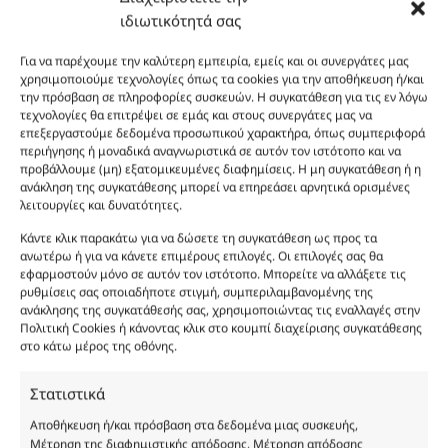
καλάθι
Προσθήκη
Body Lotion Gold Shimmer Erba Pura 200ml πο
ιδιωτικότητά σας
13.00
€
Body Lotion Gold Shimmer Erba Pura 200ml
στο
Για να παρέχουμε την καλύτερη εμπειρία, εμείς και οι συνεργάτες μας
καλάθι
Προσθήκη
Body Lotion Erba Pura 200ml ποσότητα
12.00
€
χρησιμοποιούμε τεχνολογίες όπως τα cookies για την αποθήκευση ή/και
Body Lotion Erba Pura 200ml
στο
την πρόσβαση σε πληροφορίες συσκευών. Η συγκατάθεση για τις εν λόγω
τεχνολογίες θα επιτρέψει σε εμάς και στους συνεργάτες μας να
καλάθι
Προσθήκη
Body Butter Erba Pura 200ml ποσότητα
12.00
€
επεξεργαστούμε δεδομένα προσωπικού χαρακτήρα, όπως συμπεριφορά
Body Butter Erba Pura 200ml
στο
περιήγησης ή μοναδικά αναγνωριστικά σε αυτόν τον ιστότοπο και να
προβάλλουμε (μη) εξατομικευμένες διαφημίσεις. Η μη συγκατάθεση ή η
καλάθι
ανάκληση της συγκατάθεσης μπορεί να επηρεάσει αρνητικά ορισμένες
Φύλο:
Γυναικεία
λειτουργίες και δυνατότητες.
Κωδικός προϊόντος :
FP405
Νότες:
ΓΛΥΚΑ, ΔΡΟΣΕΡΑ, ΚΑΘΑΡΙΟΤΗΤΑΣ, ΠΟΥΔΡΕΝΙΑ, ΦΡΟΥΤΩΔΗ
Κάντε κλικ παρακάτω για να δώσετε τη συγκατάθεση ως προς τα
Εποχές:
ΑΝΟΙΞΗ, ΚΑΛΟΚΑΙΡΙ
ανωτέρω ή για να κάνετε επιμέρους επιλογές. Οι επιλογές σας θα
Αρωματική Νότα:
ANIMALIC, FRUITY, POWDERY
εφαρμοστούν μόνο σε αυτόν τον ιστότοπο. Μπορείτε να αλλάξετε τις
ρυθμίσεις σας οποιαδήποτε στιγμή, συμπεριλαμβανομένης της
Συστατικά:
Alcohol Denat, Aqua, PEG-40 Hydrogenated Castor Oil, Parfum,
ανάκλησης της συγκατάθεσής σας, χρησιμοποιώντας τις εναλλαγές στην
Benzyl Alcohol, Benzyl Benzoate, Benzyl Salicylate, Cinnamal, Cinnamyl
Πολιτική Cookies ή κάνοντας κλικ στο κουμπί διαχείρισης συγκατάθεσης
Alcohol, Citronellol, Coumarin, Evernia Furfuracea Extract, Evernia
στο κάτω μέρος της οθόνης.
Prunastri Extract, Eugenol, Geraniol, Hydroxycitronellal, Isoeugenol,
Limonene, Linalool, CI 19140
Στατιστικά
Αποθήκευση ή/και πρόσβαση στα δεδομένα μιας συσκευής,
Μέτρηση της διαφημιστικής απόδοσης, Μέτρηση απόδοσης