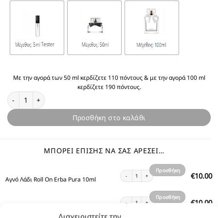
Με την αγορά των 50 ml κερδίζετε 110 πόντους & με την αγορά 100 ml
κερδίζετε 190 πόντους.
Θυμίζει Erba Pura ποσότητα
Προσθήκη στο καλάθι
ΜΠΟΡΕΊ ΕΠΊΣΗΣ ΝΑ ΣΑΣ ΑΡΈΣΕΙ…
Προσθήκη
Αγνό Λάδι Roll On Erba Pura 10ml ποσότητα
10.00
€
Αγνό Λάδι Roll On Erba Pura 10ml
στο
καλάθι
Προσθήκη
Shower Gel Erba Pura 300ml ποσότητα
10.00
€
Shower Gel Erba Pura 300ml
στο
Διαχειριστείτε την