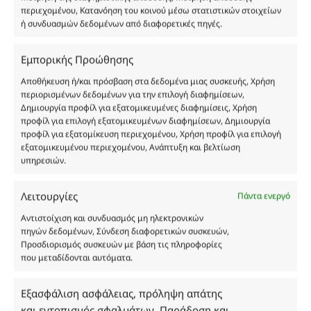
περιεχομένου, Κατανόηση του κοινού μέσω στατιστικών στοιχείων
ή συνδυασμών δεδομένων από διαφορετικές πηγές.
Εμπορικής Προώθησης
Οι φωτογραφίες των προϊόντων είναι ενδεικτικές
και δεν είναι προς πώληση το εικονιζόμενο προϊόν.
Αποθήκευση ή/και πρόσβαση στα δεδομένα μιας συσκευής, Χρήση
περιορισμένων δεδομένων για την επιλογή διαφημίσεων,
Σκοπός τους είναι η διευκόλυνση της επιλογής σας.
Δημιουργία προφίλ για εξατομικευμένες διαφημίσεις, Χρήση
Σε καμία περίπτωση δεν αντιστοιχούν στα
προφίλ για επιλογή εξατομικευμένων διαφημίσεων, Δημιουργία
αυθεντικά αρώματα και δεν ανταποκρίνονται στην
προφίλ για εξατομίκευση περιεχομένου, Χρήση προφίλ για επιλογή
πραγματικότητα. Πρόθεση της επιχείρησης μας δεν
εξατομικευμένου περιεχομένου, Ανάπτυξη και βελτίωση
υπηρεσιών.
είναι η παραπλάνηση και η εξαπάτηση του
καταναλωτή. Όλα μας τα προϊόντα είναι τύπου, σε
χύμα μορφή και είναι εμπνευσμένα από τα
Λειτουργίες
Πάντα ενεργό
αντίστοιχα αυθεντικά γνωστών οίκων. Οι
Αντιστοίχιση και συνδυασμός μη ηλεκτρονικών
ονομασίες, οι εικόνες και τα σήματα των
πηγών δεδομένων, Σύνδεση διαφορετικών συσκευών,
προϊόντων αποτελούν αναφαίρετη και
Προσδιορισμός συσκευών με βάση τις πληροφορίες
κατοχυρωμένη εμπορικά ιδιοκτησία των
που μεταδίδονται αυτόματα.
Δημιουργών-Οίκων. Οι εικόνες ενδέχεται να
υπόκεινται σε πνευματικά δικαιώματα.
Εξασφάλιση ασφάλειας, πρόληψη απάτης
Με επιφύλαξη κάθε νόμιμου δικαιώματος.
και εντοπισμός σφαλμάτων, Παράδοση και