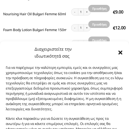
καλάθι
Προσθήκη
Nourising Hair Oil Bulgari Femme 60ml ποσότητ
9.00
€
Nourising Hair Oil Bulgari Femme 60ml
στο
καλάθι
Προσθήκη
Foam Body Lotion Bulgari Femme 150ml ποσότη
12.00
€
Foam Body Lotion Bulgari Femme 150ml
στο
καλάθι
Προσθήκη
Bronze Body Oil Shimmer Bulgari Femme 100ml
13.00
€
Bronze Body Oil Shimmer Bulgari Femme 100ml
στο
Διαχειριστείτε την
καλάθι
ιδιωτικότητά σας
Προσθήκη
Body Scrub Bulgari Femme 170ml ποσότητα
13.00
€
Body Scrub Bulgari Femme 170ml
στο
Για να παρέχουμε την καλύτερη εμπειρία, εμείς και οι συνεργάτες μας
καλάθι
Προσθήκη
χρησιμοποιούμε τεχνολογίες όπως τα cookies για την αποθήκευση ή/και
Body Mist Bulgari Femme 100ml ποσότητα
10.00
€
Body Mist Bulgari Femme 100ml
την πρόσβαση σε πληροφορίες συσκευών. Η συγκατάθεση για τις εν λόγω
στο
τεχνολογίες θα επιτρέψει σε εμάς και στους συνεργάτες μας να
καλάθι
επεξεργαστούμε δεδομένα προσωπικού χαρακτήρα, όπως συμπεριφορά
Προσθήκη
Body Lotion Gold Shimmer Bulgari Femme 200m
13.00
€
Body Lotion Gold Shimmer Bulgari Femme 200ml
περιήγησης ή μοναδικά αναγνωριστικά σε αυτόν τον ιστότοπο και να
στο
προβάλλουμε (μη) εξατομικευμένες διαφημίσεις. Η μη συγκατάθεση ή η
καλάθι
ανάκληση της συγκατάθεσης μπορεί να επηρεάσει αρνητικά ορισμένες
Προσθήκη
Body Lotion Bulgari Femme 200ml ποσότητα
12.00
€
Body Lotion Bulgari Femme 200ml
λειτουργίες και δυνατότητες.
στο
καλάθι
Κάντε κλικ παρακάτω για να δώσετε τη συγκατάθεση ως προς τα
Προσθήκη
Body Lotion Bulgari Femme 100ml ποσότητα
8.00
€
ανωτέρω ή για να κάνετε επιμέρους επιλογές. Οι επιλογές σας θα
Body Lotion Bulgari Femme 100ml
στο