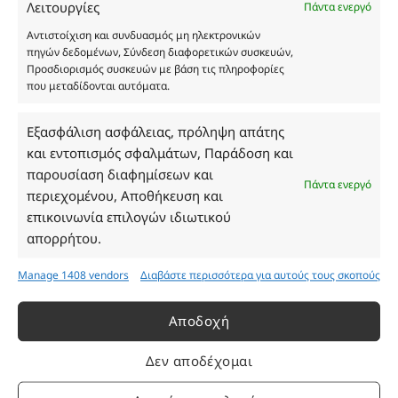
Λειτουργίες
Πάντα ενεργό
και δεν είναι προς πώληση το εικονιζόμενο προϊόν.
Σκοπός τους είναι η διευκόλυνση της επιλογής σας.
Αντιστοίχιση και συνδυασμός μη ηλεκτρονικών
πηγών δεδομένων, Σύνδεση διαφορετικών συσκευών,
Σε καμία περίπτωση δεν αντιστοιχούν στα
Προσδιορισμός συσκευών με βάση τις πληροφορίες
αυθεντικά αρώματα και δεν ανταποκρίνονται στην
που μεταδίδονται αυτόματα.
πραγματικότητα. Πρόθεση της επιχείρησης μας δεν
είναι η παραπλάνηση και η εξαπάτηση του
Εξασφάλιση ασφάλειας, πρόληψη απάτης
καταναλωτή. Όλα μας τα προϊόντα είναι τύπου, σε
και εντοπισμός σφαλμάτων, Παράδοση και
χύμα μορφή και είναι εμπνευσμένα από τα
παρουσίαση διαφημίσεων και
αντίστοιχα αυθεντικά γνωστών οίκων. Οι
Πάντα ενεργό
περιεχομένου, Αποθήκευση και
ονομασίες, οι εικόνες και τα σήματα των
επικοινωνία επιλογών ιδιωτικού
προϊόντων αποτελούν αναφαίρετη και
απορρήτου.
κατοχυρωμένη εμπορικά ιδιοκτησία των
Δημιουργών-Οίκων. Οι εικόνες ενδέχεται να
Manage 1408 vendors
Διαβάστε περισσότερα για αυτούς τους σκοπούς
υπόκεινται σε πνευματικά δικαιώματα.
Με επιφύλαξη κάθε νόμιμου δικαιώματος.
Αποδοχή
Δεν αποδέχομαι
Eau de parfum