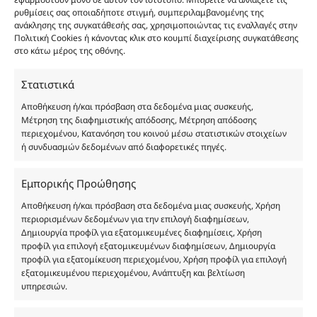
εφαρμοστούν μόνο σε αυτόν τον ιστότοπο. Μπορείτε να αλλάξετε τις
καλάθι
ρυθμίσεις σας οποιαδήποτε στιγμή, συμπεριλαμβανομένης της
Προσθήκη
Body Butter Bulgari Femme 200ml ποσότητα
12.00
€
ανάκλησης της συγκατάθεσής σας, χρησιμοποιώντας τις εναλλαγές στην
Body Butter Bulgari Femme 200ml
στο
Πολιτική Cookies ή κάνοντας κλικ στο κουμπί διαχείρισης συγκατάθεσης
καλάθι
στο κάτω μέρος της οθόνης.
Φύλο:
Γυναικεία
Κωδικός προϊόντος :
FP133
Στατιστικά
Νότες:
ΔΡΟΣΕΡΑ, ΛΟΥΛΟΥΔΑΤΑ
Αποθήκευση ή/και πρόσβαση στα δεδομένα μιας συσκευής,
Εποχές:
ΑΝΟΙΞΗ, ΚΑΛΟΚΑΙΡΙ
Μέτρηση της διαφημιστικής απόδοσης, Μέτρηση απόδοσης
Αρωματική Νότα:
FLORAL, ROSE VIOLET
περιεχομένου, Κατανόηση του κοινού μέσω στατιστικών στοιχείων
Συστατικά:
Alcohol Denat, Aqua, PEG-40 Hydrogenated Castor Oil, Parfum,
ή συνδυασμών δεδομένων από διαφορετικές πηγές.
Benzyl Alcohol, Benzyl Benzoate, Benzyl Salicylate, Cinnamal, Cinnamyl
Alcohol, Citronellol, Coumarin, Evernia Furfuracea Extract, Evernia
Εμπορικής Προώθησης
Prunastri Extract, Eugenol, Geraniol, Hydroxycitronellal, Isoeugenol,
Limonene, Linalool, CI 19140
Αποθήκευση ή/και πρόσβαση στα δεδομένα μιας συσκευής, Χρήση
περιορισμένων δεδομένων για την επιλογή διαφημίσεων,
Δημιουργία προφίλ για εξατομικευμένες διαφημίσεις, Χρήση
προφίλ για επιλογή εξατομικευμένων διαφημίσεων, Δημιουργία
προφίλ για εξατομίκευση περιεχομένου, Χρήση προφίλ για επιλογή
εξατομικευμένου περιεχομένου, Ανάπτυξη και βελτίωση
υπηρεσιών.
Οι φωτογραφίες των προϊόντων είναι ενδεικτικές