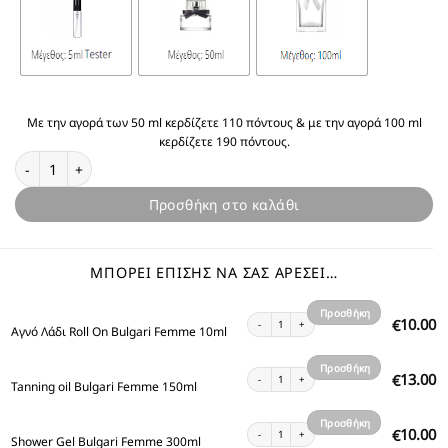
Με την αγορά των 50 ml κερδίζετε 110 πόντους & με την αγορά 100 ml
κερδίζετε 190 πόντους.
Θυμίζει Bulgari Femme ποσότητα
Προσθήκη στο καλάθι
ΜΠΟΡΕΊ ΕΠΊΣΗΣ ΝΑ ΣΑΣ ΑΡΈΣΕΙ…
Προσθήκη
Αγνό Λάδι Roll On Bulgari Femme 10ml ποσότητ
10.00
€
Αγνό Λάδι Roll On Bulgari Femme 10ml
στο
καλάθι
Προσθήκη
Tanning oil Bulgari Femme 150ml ποσότητα
13.00
€
Tanning oil Bulgari Femme 150ml
στο
καλάθι
Προσθήκη
Shower Gel Bulgari Femme 300ml ποσότητα
10.00
€
Shower Gel Bulgari Femme 300ml
στο