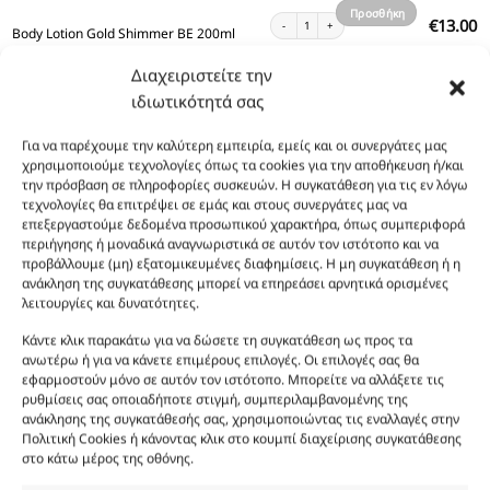
καλάθι
Προσθήκη
Body Lotion Gold Shimmer BE 200ml ποσότητα
13.00
€
Body Lotion Gold Shimmer BE 200ml
στο
καλάθι
Διαχειριστείτε την
Προσθήκη
Body Lotion BE 200ml ποσότητα
12.00
€
Body Lotion BE 200ml
ιδιωτικότητά σας
στο
καλάθι
Προσθήκη
Body Butter BE 200ml ποσότητα
12.00
€
Για να παρέχουμε την καλύτερη εμπειρία, εμείς και οι συνεργάτες μας
Body Butter BE 200ml
στο
χρησιμοποιούμε τεχνολογίες όπως τα cookies για την αποθήκευση ή/και
την πρόσβαση σε πληροφορίες συσκευών. Η συγκατάθεση για τις εν λόγω
καλάθι
τεχνολογίες θα επιτρέψει σε εμάς και στους συνεργάτες μας να
Φύλο:
Ανδρικά
επεξεργαστούμε δεδομένα προσωπικού χαρακτήρα, όπως συμπεριφορά
Κωδικός προϊόντος :
MP136
περιήγησης ή μοναδικά αναγνωριστικά σε αυτόν τον ιστότοπο και να
Νότες:
ΓΛΥΚΑ, ΔΡΟΣΕΡΑ, ΛΟΥΛΟΥΔΑΤΑ, ΞΥΛΩΔΗ, ΠΟΥΔΡΕΝΙΑ
προβάλλουμε (μη) εξατομικευμένες διαφημίσεις. Η μη συγκατάθεση ή η
Εποχές:
ΑΝΟΙΞΗ, ΚΑΛΟΚΑΙΡΙ
ανάκληση της συγκατάθεσης μπορεί να επηρεάσει αρνητικά ορισμένες
Αρωματική Νότα:
AROMATIC, FRESH SPICY
λειτουργίες και δυνατότητες.
Άρωμα τύπου που θυμίζει
BE
ένα καθαρό, δροσερό και ελαφρώς γλυκό
Κάντε κλικ παρακάτω για να δώσετε τη συγκατάθεση ως προς τα
ανδρικό άρωμα με αρωματικές, λουλουδάτες και ξυλώδεις νότες.
ανωτέρω ή για να κάνετε επιμέρους επιλογές. Οι επιλογές σας θα
εφαρμοστούν μόνο σε αυτόν τον ιστότοπο. Μπορείτε να αλλάξετε τις
Ιδανικό για άνοιξη και καλοκαίρι, δίνει την αίσθηση φρεσκάδας και απαλής
ρυθμίσεις σας οποιαδήποτε στιγμή, συμπεριλαμβανομένης της
πούδρας που διαρκεί.
ανάκλησης της συγκατάθεσής σας, χρησιμοποιώντας τις εναλλαγές στην
Ενισχυμένο με
27% επιπλέον αιθέριο έλαιο
για μεγαλύτερη ένταση, σε
Πολιτική Cookies ή κάνοντας κλικ στο κουμπί διαχείρισης συγκατάθεσης
κομψό γυάλινο μπουκάλι με μεταλλικό σπρέι.
στο κάτω μέρος της οθόνης.
Συστατικά:
Alcohol Denat, Aqua, PEG-40 Hydrogenated Castor Oil, Parfum,