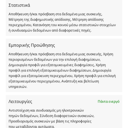
Στατιστικά
Benzyl Alcohol, Benzyl Benzoate, Benzyl Salicylate, Cinnamal, Cinnamyl
Alcohol, Citronellol, Coumarin, Evernia Furfuracea Extract, Evernia
Αποθήκευση ή/και πρόσβαση στα δεδομένα μιας συσκευής,
Prunastri Extract, Eugenol, Geraniol, Hydroxycitronellal, Isoeugenol,
Μέτρηση της διαφημιστικής απόδοσης, Μέτρηση απόδοσης
Limonene, Linalool, CI 19140
περιεχομένου, Κατανόηση του κοινού μέσω στατιστικών στοιχείων
ή συνδυασμών δεδομένων από διαφορετικές πηγές.
Εμπορικής Προώθησης
Αποθήκευση ή/και πρόσβαση στα δεδομένα μιας συσκευής, Χρήση
περιορισμένων δεδομένων για την επιλογή διαφημίσεων,
Δημιουργία προφίλ για εξατομικευμένες διαφημίσεις, Χρήση
Οι φωτογραφίες των προϊόντων είναι ενδεικτικές
προφίλ για επιλογή εξατομικευμένων διαφημίσεων, Δημιουργία
και δεν είναι προς πώληση το εικονιζόμενο προϊόν.
προφίλ για εξατομίκευση περιεχομένου, Χρήση προφίλ για επιλογή
εξατομικευμένου περιεχομένου, Ανάπτυξη και βελτίωση
Σκοπός τους είναι η διευκόλυνση της επιλογής σας.
υπηρεσιών.
Σε καμία περίπτωση δεν αντιστοιχούν στα
αυθεντικά αρώματα και δεν ανταποκρίνονται στην
Λειτουργίες
πραγματικότητα. Πρόθεση της επιχείρησης μας δεν
Πάντα ενεργό
είναι η παραπλάνηση και η εξαπάτηση του
Αντιστοίχιση και συνδυασμός μη ηλεκτρονικών
καταναλωτή. Όλα μας τα προϊόντα είναι τύπου, σε
πηγών δεδομένων, Σύνδεση διαφορετικών συσκευών,
χύμα μορφή και είναι εμπνευσμένα από τα
Προσδιορισμός συσκευών με βάση τις πληροφορίες
που μεταδίδονται αυτόματα.
αντίστοιχα αυθεντικά γνωστών οίκων. Οι