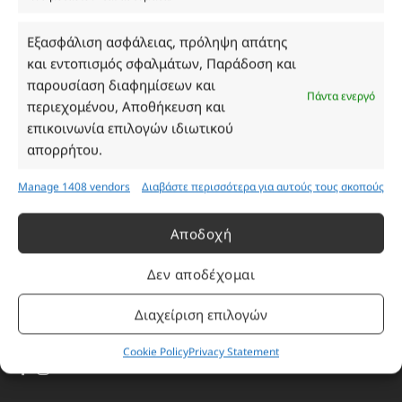
ονομασίες, οι εικόνες και τα σήματα των
προϊόντων αποτελούν αναφαίρετη και
Εξασφάλιση ασφάλειας, πρόληψη απάτης
κατοχυρωμένη εμπορικά ιδιοκτησία των
και εντοπισμός σφαλμάτων, Παράδοση και
Δημιουργών-Οίκων. Οι εικόνες ενδέχεται να
παρουσίαση διαφημίσεων και
Πάντα ενεργό
υπόκεινται σε πνευματικά δικαιώματα.
περιεχομένου, Αποθήκευση και
Με επιφύλαξη κάθε νόμιμου δικαιώματος.
επικοινωνία επιλογών ιδιωτικού
απορρήτου.
Manage 1408 vendors
Διαβάστε περισσότερα για αυτούς τους σκοπούς
Eau de parfum
Αποδοχή
Αγίου Κωνσταντίνου 76
Τ.Κ. 56224, Εύοσμος, Θεσσαλονίκη
Δεν αποδέχομαι
Τηλ. 2314 016010
ΑΦΜ 803285309
Διαχείριση επιλογών
ΓΕΜΗ 193802504000
Cookie Policy
Privacy Statement