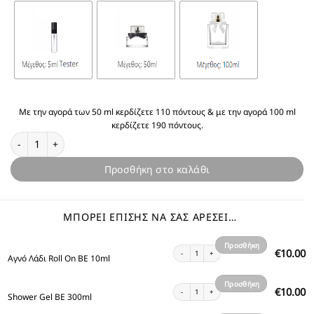
Με την αγορά των 50 ml κερδίζετε 110 πόντους & με την αγορά 100 ml
κερδίζετε 190 πόντους.
Θυμίζει BE ποσότητα
Προσθήκη στο καλάθι
ΜΠΟΡΕΊ ΕΠΊΣΗΣ ΝΑ ΣΑΣ ΑΡΈΣΕΙ…
Προσθήκη
Αγνό Λάδι Roll On BE 10ml ποσότητα
10.00
€
Αγνό Λάδι Roll On BE 10ml
στο
καλάθι
Προσθήκη
Shower Gel BE 300ml ποσότητα
10.00
€
Shower Gel BE 300ml
στο