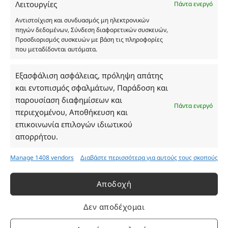
Λειτουργίες
Πάντα ενεργό
και δεν είναι προς πώληση το εικονιζόμενο προϊόν.
Σκοπός τους είναι η διευκόλυνση της επιλογής σας.
Αντιστοίχιση και συνδυασμός μη ηλεκτρονικών
πηγών δεδομένων, Σύνδεση διαφορετικών συσκευών,
Σε καμία περίπτωση δεν αντιστοιχούν στα
Προσδιορισμός συσκευών με βάση τις πληροφορίες
αυθεντικά αρώματα και δεν ανταποκρίνονται στην
που μεταδίδονται αυτόματα.
πραγματικότητα. Πρόθεση της επιχείρησης μας δεν
είναι η παραπλάνηση και η εξαπάτηση του
Εξασφάλιση ασφάλειας, πρόληψη απάτης
καταναλωτή. Όλα μας τα προϊόντα είναι τύπου, σε
και εντοπισμός σφαλμάτων, Παράδοση και
χύμα μορφή και είναι εμπνευσμένα από τα
παρουσίαση διαφημίσεων και
αντίστοιχα αυθεντικά γνωστών οίκων. Οι
Πάντα ενεργό
περιεχομένου, Αποθήκευση και
ονομασίες, οι εικόνες και τα σήματα των
επικοινωνία επιλογών ιδιωτικού
προϊόντων αποτελούν αναφαίρετη και
απορρήτου.
κατοχυρωμένη εμπορικά ιδιοκτησία των
Δημιουργών-Οίκων. Οι εικόνες ενδέχεται να
Manage 1408 vendors
Διαβάστε περισσότερα για αυτούς τους σκοπούς
υπόκεινται σε πνευματικά δικαιώματα.
Με επιφύλαξη κάθε νόμιμου δικαιώματος.
Αποδοχή
Δεν αποδέχομαι
Eau de parfum