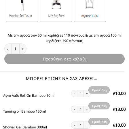
Με την αγορά των 50 ml κερδίζετε 110 πόντους & με την αγορά 100 ml
κερδίζετε 190 πόντους.
Θυμίζει Bamboo ποσότητα
Προσθήκη στο καλάθι
ΜΠΟΡΕΊ ΕΠΊΣΗΣ ΝΑ ΣΑΣ ΑΡΈΣΕΙ…
Προσθήκη
Αγνό Λάδι Roll On Bamboo 10ml ποσότητα
10.00
€
Αγνό Λάδι Roll On Bamboo 10ml
στο
καλάθι
Προσθήκη
Tanning oil Bamboo 150ml ποσότητα
13.00
€
Tanning oil Bamboo 150ml
στο
καλάθι
Προσθήκη
Shower Gel Bamboo 300ml ποσότητα
10.00
€
Shower Gel Bamboo 300ml
στο