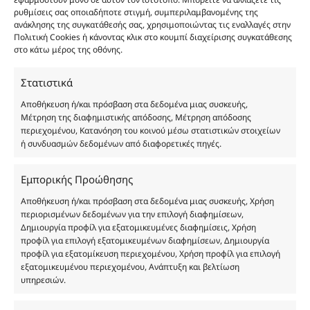
εφαρμοστούν μόνο σε αυτόν τον ιστότοπο. Μπορείτε να αλλάξετε τις
καλάθι
ρυθμίσεις σας οποιαδήποτε στιγμή, συμπεριλαμβανομένης της
Προσθήκη
Body Butter Bamboo 200ml ποσότητα
12.00
€
ανάκλησης της συγκατάθεσής σας, χρησιμοποιώντας τις εναλλαγές στην
Body Butter Bamboo 200ml
στο
Πολιτική Cookies ή κάνοντας κλικ στο κουμπί διαχείρισης συγκατάθεσης
καλάθι
στο κάτω μέρος της οθόνης.
Φύλο:
Γυναικεία
Κωδικός προϊόντος :
FP248
Στατιστικά
Νότες:
ΔΡΟΣΕΡΑ, ΛΟΥΛΟΥΔΑΤΑ, ΞΥΛΩΔΗ, ΠΟΥΔΡΕΝΙΑ
Αποθήκευση ή/και πρόσβαση στα δεδομένα μιας συσκευής,
Εποχές:
ΑΝΟΙΞΗ, ΚΑΛΟΚΑΙΡΙ, ΦΘΙΝΟΠΩΡΟ
Μέτρηση της διαφημιστικής απόδοσης, Μέτρηση απόδοσης
Αρωματική Νότα:
SWEET, WHITE FLORAL
περιεχομένου, Κατανόηση του κοινού μέσω στατιστικών στοιχείων
Συστατικά:
Alcohol Denat, Aqua, PEG-40 Hydrogenated Castor Oil, Parfum,
ή συνδυασμών δεδομένων από διαφορετικές πηγές.
Benzyl Alcohol, Benzyl Benzoate, Benzyl Salicylate, Cinnamal, Cinnamyl
Alcohol, Citronellol, Coumarin, Evernia Furfuracea Extract, Evernia
Εμπορικής Προώθησης
Prunastri Extract, Eugenol, Geraniol, Hydroxycitronellal, Isoeugenol,
Limonene, Linalool, CI 19140
Αποθήκευση ή/και πρόσβαση στα δεδομένα μιας συσκευής, Χρήση
περιορισμένων δεδομένων για την επιλογή διαφημίσεων,
Δημιουργία προφίλ για εξατομικευμένες διαφημίσεις, Χρήση
προφίλ για επιλογή εξατομικευμένων διαφημίσεων, Δημιουργία
προφίλ για εξατομίκευση περιεχομένου, Χρήση προφίλ για επιλογή
εξατομικευμένου περιεχομένου, Ανάπτυξη και βελτίωση
υπηρεσιών.
Οι φωτογραφίες των προϊόντων είναι ενδεικτικές