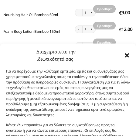
καλάθι
Προσθήκη
Nourising Hair Oil Bamboo 60ml ποσότητα
9.00
€
Nourising Hair Oil Bamboo 60ml
στο
καλάθι
Προσθήκη
Foam Body Lotion Bamboo 150ml ποσότητα
12.00
€
Foam Body Lotion Bamboo 150ml
στο
καλάθι
Προσθήκη
Bronze Body Oil Shimmer Bamboo 100ml ποσότ
13.00
€
Bronze Body Oil Shimmer Bamboo 100ml
στο
Διαχειριστείτε την
καλάθι
ιδιωτικότητά σας
Προσθήκη
Body Scrub Bamboo 170ml ποσότητα
13.00
€
Body Scrub Bamboo 170ml
στο
Για να παρέχουμε την καλύτερη εμπειρία, εμείς και οι συνεργάτες μας
καλάθι
Προσθήκη
χρησιμοποιούμε τεχνολογίες όπως τα cookies για την αποθήκευση ή/και
Body Mist Bamboo 100ml ποσότητα
10.00
€
Body Mist Bamboo 100ml
την πρόσβαση σε πληροφορίες συσκευών. Η συγκατάθεση για τις εν λόγω
στο
τεχνολογίες θα επιτρέψει σε εμάς και στους συνεργάτες μας να
καλάθι
επεξεργαστούμε δεδομένα προσωπικού χαρακτήρα, όπως συμπεριφορά
Προσθήκη
Body Lotion Gold Shimmer Bamboo 200ml ποσό
13.00
€
Body Lotion Gold Shimmer Bamboo 200ml
περιήγησης ή μοναδικά αναγνωριστικά σε αυτόν τον ιστότοπο και να
στο
προβάλλουμε (μη) εξατομικευμένες διαφημίσεις. Η μη συγκατάθεση ή η
καλάθι
ανάκληση της συγκατάθεσης μπορεί να επηρεάσει αρνητικά ορισμένες
Προσθήκη
Body Lotion Bamboo 200ml ποσότητα
12.00
€
Body Lotion Bamboo 200ml
λειτουργίες και δυνατότητες.
στο
καλάθι
Κάντε κλικ παρακάτω για να δώσετε τη συγκατάθεση ως προς τα
Προσθήκη
Body Lotion Bamboo 100ml ποσότητα
8.00
€
ανωτέρω ή για να κάνετε επιμέρους επιλογές. Οι επιλογές σας θα
Body Lotion Bamboo 100ml
στο