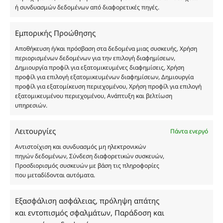
ή συνδυασμών δεδομένων από διαφορετικές πηγές.
Οι φωτογραφίες των προϊόντων είναι ενδεικτικές
Εμπορικής Προώθησης
και δεν είναι προς πώληση το εικονιζόμενο προϊόν.
Αποθήκευση ή/και πρόσβαση στα δεδομένα μιας συσκευής, Χρήση
Σκοπός τους είναι η διευκόλυνση της επιλογής σας.
περιορισμένων δεδομένων για την επιλογή διαφημίσεων,
Σε καμία περίπτωση δεν αντιστοιχούν στα
Δημιουργία προφίλ για εξατομικευμένες διαφημίσεις, Χρήση
αυθεντικά αρώματα και δεν ανταποκρίνονται στην
προφίλ για επιλογή εξατομικευμένων διαφημίσεων, Δημιουργία
πραγματικότητα. Πρόθεση της επιχείρησης μας δεν
προφίλ για εξατομίκευση περιεχομένου, Χρήση προφίλ για επιλογή
εξατομικευμένου περιεχομένου, Ανάπτυξη και βελτίωση
είναι η παραπλάνηση και η εξαπάτηση του
υπηρεσιών.
καταναλωτή. Όλα μας τα προϊόντα είναι τύπου, σε
χύμα μορφή και είναι εμπνευσμένα από τα
Λειτουργίες
αντίστοιχα αυθεντικά γνωστών οίκων. Οι
Πάντα ενεργό
ονομασίες, οι εικόνες και τα σήματα των
Αντιστοίχιση και συνδυασμός μη ηλεκτρονικών
προϊόντων αποτελούν αναφαίρετη και
πηγών δεδομένων, Σύνδεση διαφορετικών συσκευών,
κατοχυρωμένη εμπορικά ιδιοκτησία των
Προσδιορισμός συσκευών με βάση τις πληροφορίες
που μεταδίδονται αυτόματα.
Δημιουργών-Οίκων. Οι εικόνες ενδέχεται να
υπόκεινται σε πνευματικά δικαιώματα.
Με επιφύλαξη κάθε νόμιμου δικαιώματος.
Εξασφάλιση ασφάλειας, πρόληψη απάτης
και εντοπισμός σφαλμάτων, Παράδοση και