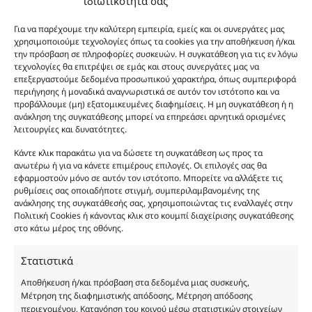
ιδιωτικότητά σας
καλάθι
Προσθήκη
Body Lotion 1 Million Lucky 200ml ποσότητα
12.00
€
Για να παρέχουμε την καλύτερη εμπειρία, εμείς και οι συνεργάτες μας
Body Lotion 1 Million Lucky 200ml
στο
χρησιμοποιούμε τεχνολογίες όπως τα cookies για την αποθήκευση ή/και
την πρόσβαση σε πληροφορίες συσκευών. Η συγκατάθεση για τις εν λόγω
καλάθι
Προσθήκη
Body Butter 1 Million Lucky 200ml ποσότητα
12.00
€
τεχνολογίες θα επιτρέψει σε εμάς και στους συνεργάτες μας να
Body Butter 1 Million Lucky 200ml
στο
επεξεργαστούμε δεδομένα προσωπικού χαρακτήρα, όπως συμπεριφορά
περιήγησης ή μοναδικά αναγνωριστικά σε αυτόν τον ιστότοπο και να
καλάθι
προβάλλουμε (μη) εξατομικευμένες διαφημίσεις. Η μη συγκατάθεση ή η
Φύλο:
Ανδρικά
ανάκληση της συγκατάθεσης μπορεί να επηρεάσει αρνητικά ορισμένες
Κωδικός προϊόντος :
MP228
λειτουργίες και δυνατότητες.
Νότες:
ΓΛΥΚΑ, ΕΝΤΟΝΑ, ΞΥΛΩΔΗ, ΠΟΥΔΡΕΝΙΑ, ΦΡΟΥΤΩΔΗ
Εποχές:
ΦΘΙΝΟΠΩΡΟ, ΧΕΙΜΩΝΑΣ
Κάντε κλικ παρακάτω για να δώσετε τη συγκατάθεση ως προς τα
Αρωματική Νότα:
FRUITY, SWEET, WOODY
ανωτέρω ή για να κάνετε επιμέρους επιλογές. Οι επιλογές σας θα
εφαρμοστούν μόνο σε αυτόν τον ιστότοπο. Μπορείτε να αλλάξετε τις
Συστατικά:
Alcohol Denat, Aqua, PEG-40 Hydrogenated Castor Oil, Parfum,
ρυθμίσεις σας οποιαδήποτε στιγμή, συμπεριλαμβανομένης της
Benzyl Alcohol, Benzyl Benzoate, Benzyl Salicylate, Cinnamal, Cinnamyl
ανάκλησης της συγκατάθεσής σας, χρησιμοποιώντας τις εναλλαγές στην
Alcohol, Citronellol, Coumarin, Evernia Furfuracea Extract, Evernia
Πολιτική Cookies ή κάνοντας κλικ στο κουμπί διαχείρισης συγκατάθεσης
Prunastri Extract, Eugenol, Geraniol, Hydroxycitronellal, Isoeugenol,
στο κάτω μέρος της οθόνης.
Limonene, Linalool, CI 19140
Στατιστικά
Αποθήκευση ή/και πρόσβαση στα δεδομένα μιας συσκευής,
Μέτρηση της διαφημιστικής απόδοσης, Μέτρηση απόδοσης
περιεχομένου, Κατανόηση του κοινού μέσω στατιστικών στοιχείων