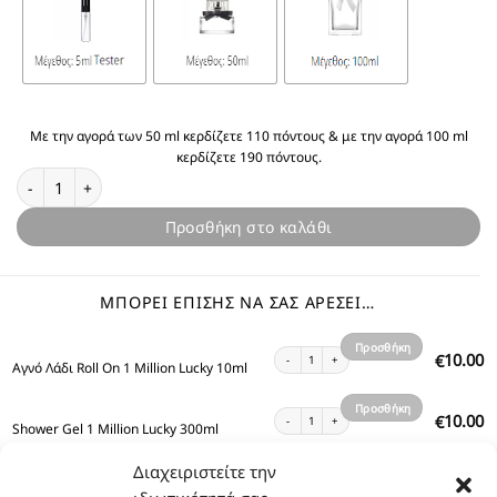
Με την αγορά των 50 ml κερδίζετε 110 πόντους & με την αγορά 100 ml
κερδίζετε 190 πόντους.
Θυμίζει 1 Million Lucky ποσότητα
Προσθήκη στο καλάθι
ΜΠΟΡΕΊ ΕΠΊΣΗΣ ΝΑ ΣΑΣ ΑΡΈΣΕΙ…
Προσθήκη
Αγνό Λάδι Roll On 1 Million Lucky 10ml ποσότητα
10.00
€
Αγνό Λάδι Roll On 1 Million Lucky 10ml
στο
καλάθι
Προσθήκη
Shower Gel 1 Million Lucky 300ml ποσότητα
10.00
€
Shower Gel 1 Million Lucky 300ml
στο
καλάθι
Διαχειριστείτε την
Προσθήκη
Body Lotion Gold Shimmer 1 Million Lucky 200m
13.00
€
Body Lotion Gold Shimmer 1 Million Lucky 200ml
στο