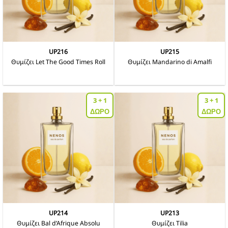
UP216
UP215
Θυμίζει Let The Good Times Roll
Θυμίζει Mandarino di Amalfi
Αυτό
Αυτό
το
το
προϊόν
προϊόν
3 + 1
3 + 1
έχει
έχει
πολλαπλές
πολλαπλές
ΔΩΡΟ
ΔΩΡΟ
παραλλαγές.
παραλλαγές.
Οι
Οι
επιλογές
επιλογές
μπορούν
μπορούν
να
να
επιλεγούν
επιλεγούν
στη
στη
σελίδα
σελίδα
του
του
προϊόντος
προϊόντος
UP214
UP213
Θυμίζει Bal d’Afrique Absolu
Θυμίζει Tilia