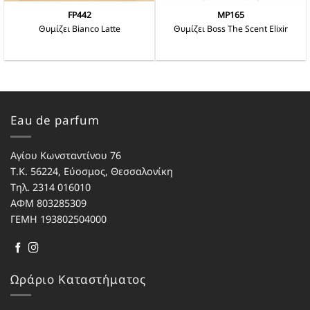
προϊόντος
προϊόντος
FP442
MP165
Θυμίζει Bianco Latte
Θυμίζει Boss The Scent Elixir
Αυτό
Αυτό
το
το
προϊόν
προϊόν
έχει
έχει
πολλαπλές
πολλαπλές
παραλλαγές.
παραλλαγές.
Eau de parfum
Οι
Οι
επιλογές
επιλογές
μπορούν
μπορούν
Αγίου Κωνσταντίνου 76
να
να
Τ.Κ. 56224, Εύοσμος, Θεσσαλονίκη
επιλεγούν
επιλεγούν
Τηλ. 2314 016010
στη
στη
σελίδα
σελίδα
ΑΦΜ 803285309
του
του
ΓΕΜΗ 193802504000
προϊόντος
προϊόντος
Ωράριο Καταστήματος