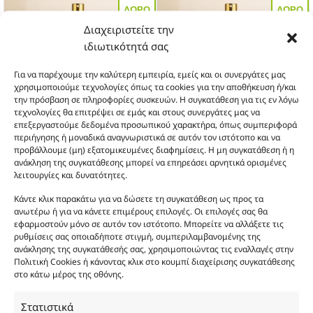
πολλαπλές
πολλαπλές
ΔΩΡΟ
ΔΩΡΟ
παραλλαγές.
παραλλαγές.
Διαχειριστείτε την
Οι
Οι
ιδιωτικότητά σας
επιλογές
επιλογές
μπορούν
μπορούν
να
να
Για να παρέχουμε την καλύτερη εμπειρία, εμείς και οι συνεργάτες μας
χρησιμοποιούμε τεχνολογίες όπως τα cookies για την αποθήκευση ή/και
επιλεγούν
επιλεγούν
την πρόσβαση σε πληροφορίες συσκευών. Η συγκατάθεση για τις εν λόγω
στη
στη
τεχνολογίες θα επιτρέψει σε εμάς και στους συνεργάτες μας να
σελίδα
σελίδα
επεξεργαστούμε δεδομένα προσωπικού χαρακτήρα, όπως συμπεριφορά
του
του
περιήγησης ή μοναδικά αναγνωριστικά σε αυτόν τον ιστότοπο και να
προϊόντος
προϊόντος
UP203
UP202
προβάλλουμε (μη) εξατομικευμένες διαφημίσεις. Η μη συγκατάθεση ή η
ανάκληση της συγκατάθεσης μπορεί να επηρεάσει αρνητικά ορισμένες
Θυμίζει Oud Cadenza
Θυμίζει Delphinus
λειτουργίες και δυνατότητες.
Αυτό
Αυτό
το
το
Κάντε κλικ παρακάτω για να δώσετε τη συγκατάθεση ως προς τα
προϊόν
προϊόν
ανωτέρω ή για να κάνετε επιμέρους επιλογές. Οι επιλογές σας θα
3 + 1
3 + 1
έχει
έχει
εφαρμοστούν μόνο σε αυτόν τον ιστότοπο. Μπορείτε να αλλάξετε τις
πολλαπλές
πολλαπλές
ΔΩΡΟ
ΔΩΡΟ
ρυθμίσεις σας οποιαδήποτε στιγμή, συμπεριλαμβανομένης της
παραλλαγές.
παραλλαγές.
ανάκλησης της συγκατάθεσής σας, χρησιμοποιώντας τις εναλλαγές στην
Οι
Οι
Πολιτική Cookies ή κάνοντας κλικ στο κουμπί διαχείρισης συγκατάθεσης
επιλογές
επιλογές
στο κάτω μέρος της οθόνης.
μπορούν
μπορούν
να
να
Στατιστικά
επιλεγούν
επιλεγούν