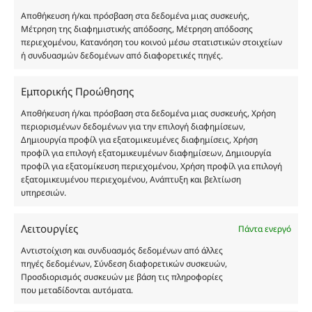
στη
στη
Αποθήκευση ή/και πρόσβαση στα δεδομένα μιας συσκευής,
σελίδα
σελίδα
Μέτρηση της διαφημιστικής απόδοσης, Μέτρηση απόδοσης
του
του
περιεχομένου, Κατανόηση του κοινού μέσω στατιστικών στοιχείων
προϊόντος
προϊόντος
ή συνδυασμών δεδομένων από διαφορετικές πηγές.
UP201
MP310
Θυμίζει Lust for Sun
Θυμίζει Le Male In Blue
Αυτό
Αυτό
Εμπορικής Προώθησης
το
το
προϊόν
προϊόν
Αποθήκευση ή/και πρόσβαση στα δεδομένα μιας συσκευής, Χρήση
3 + 1
3 + 1
έχει
έχει
περιορισμένων δεδομένων για την επιλογή διαφημίσεων,
πολλαπλές
πολλαπλές
ΔΩΡΟ
ΔΩΡΟ
Δημιουργία προφίλ για εξατομικευμένες διαφημίσεις, Χρήση
παραλλαγές.
παραλλαγές.
προφίλ για επιλογή εξατομικευμένων διαφημίσεων, Δημιουργία
Οι
Οι
προφίλ για εξατομίκευση περιεχομένου, Χρήση προφίλ για επιλογή
επιλογές
επιλογές
εξατομικευμένου περιεχομένου, Ανάπτυξη και βελτίωση
μπορούν
μπορούν
υπηρεσιών.
να
να
επιλεγούν
επιλεγούν
Λειτουργίες
Πάντα ενεργό
στη
στη
σελίδα
σελίδα
Αντιστοίχιση και συνδυασμός δεδομένων από άλλες
του
του
πηγές δεδομένων, Σύνδεση διαφορετικών συσκευών,
προϊόντος
προϊόντος
Προσδιορισμός συσκευών με βάση τις πληροφορίες
MP309
MP308
που μεταδίδονται αυτόματα.
Θυμίζει Bleu de Chanel L’Exclusif
Θυμίζει Althaïr
Αυτό
Αυτό